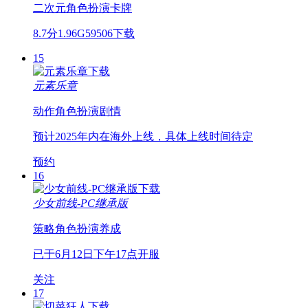
二次元
角色扮演
卡牌
8.7分
1.96G
59506下载
15
元素乐章
动作
角色扮演
剧情
预计2025年内在海外上线，具体上线时间待定
预约
16
少女前线-PC继承版
策略
角色扮演
养成
已于6月12日下午17点开服
关注
17