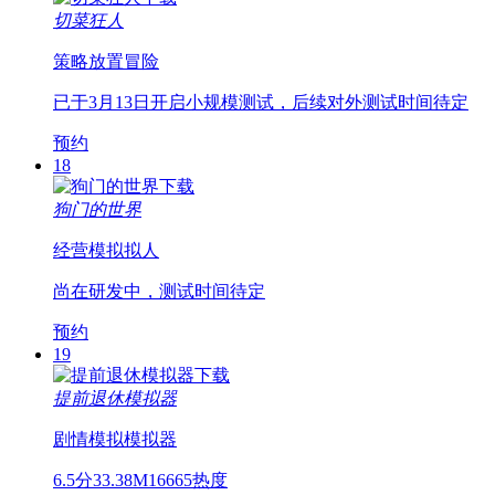
切菜狂人
策略
放置
冒险
已于3月13日开启小规模测试，后续对外测试时间待定
预约
18
狗门的世界
经营
模拟
拟人
尚在研发中，测试时间待定
预约
19
提前退休模拟器
剧情
模拟
模拟器
6.5分
33.38M
16665热度