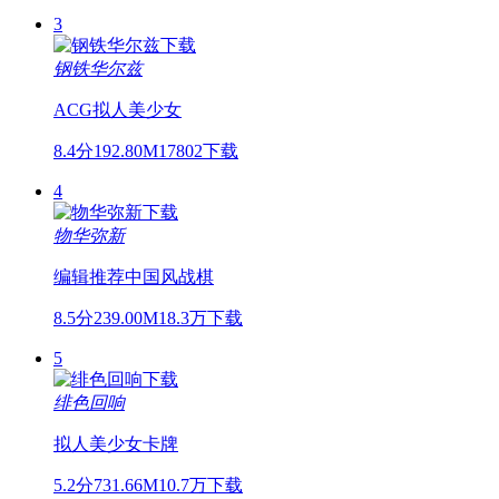
3
钢铁华尔兹
ACG
拟人
美少女
8.4分
192.80M
17802下载
4
物华弥新
编辑推荐
中国风
战棋
8.5分
239.00M
18.3万下载
5
绯色回响
拟人
美少女
卡牌
5.2分
731.66M
10.7万下载