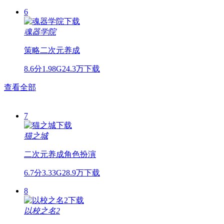
6
魂器学院
策略
二次元
养成
8.6分
1.98G
24.3万下载
查看全部
7
猫之城
二次元
养成
角色扮演
6.7分
3.33G
28.9万下载
8
以校之名2