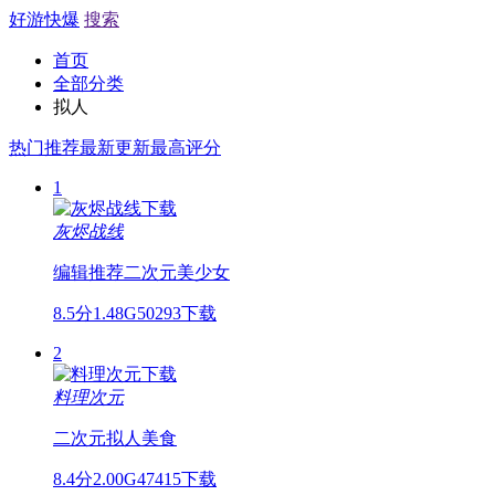
好游快爆
搜索
首页
全部分类
拟人
热门推荐
最新更新
最高评分
1
灰烬战线
编辑推荐
二次元
美少女
8.5分
1.48G
50293下载
2
料理次元
二次元
拟人
美食
8.4分
2.00G
47415下载