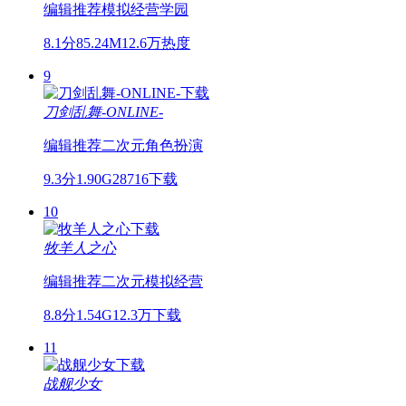
编辑推荐
模拟经营
学园
8.1分
85.24M
12.6万热度
9
刀剑乱舞-ONLINE-
编辑推荐
二次元
角色扮演
9.3分
1.90G
28716下载
10
牧羊人之心
编辑推荐
二次元
模拟经营
8.8分
1.54G
12.3万下载
11
战舰少女