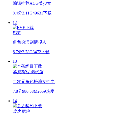
编辑推荐
ACG
美少女
8.4分
3.11G
49631下载
12
EVE
角色扮演
剧情
拟人
6.7分
2.78G
3472下载
13
本茶纲目
测试服
二次元
角色扮演
女性向
7.8分
980.58M
2059热度
14
食之契约