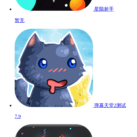
星陨射手
暂无
弹幕天堂2
测试
7.9