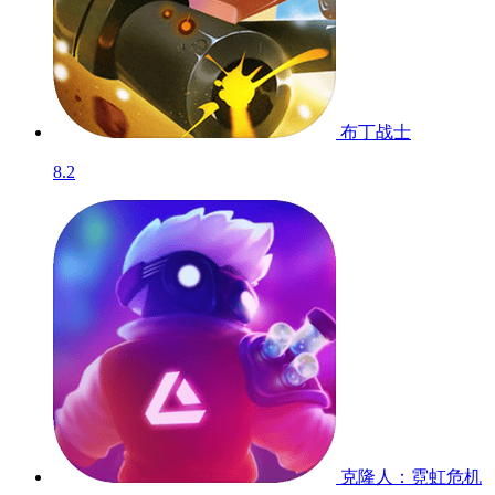
布丁战士
8.2
克隆人：霓虹危机