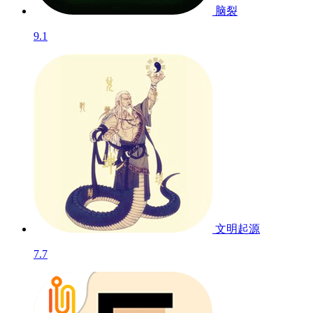
脑裂
9.1
文明起源
7.7