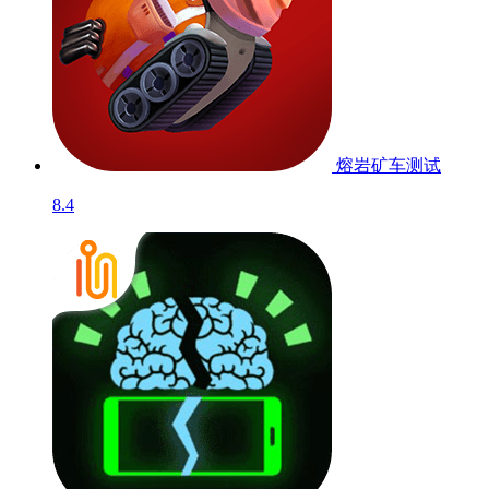
熔岩矿车
测试
8.4