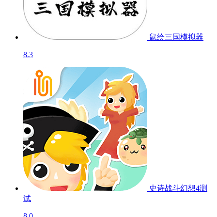
鼠绘三国模拟器
8.3
史诗战斗幻想4
测
试
8.0