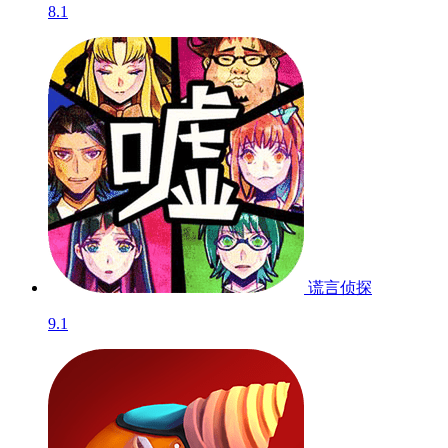
8.1
谎言侦探
9.1