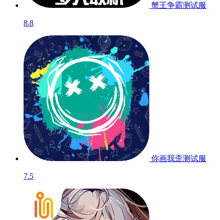
蟹王争霸
测试服
8.8
你画我歪
测试服
7.5