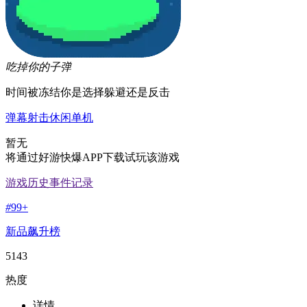
吃掉你的子弹
时间被冻结你是选择躲避还是反击
弹幕
射击
休闲
单机
暂无
将通过好游快爆APP下载试玩该游戏
游戏历史事件记录
#
99+
新品飙升榜
5143
热度
详情