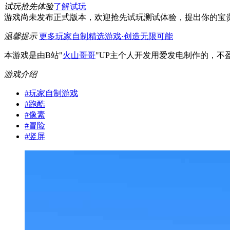
试玩抢先体验
了解试玩
游戏尚未发布正式版本，欢迎抢先试玩测试体验，提出你的宝
温馨提示
更多玩家自制精选游戏·创造无限可能
本游戏是由B站"
火山哥哥
"UP主个人开发用爱发电制作的，
游戏介绍
#
玩家自制游戏
#
跑酷
#
像素
#
冒险
#
竖屏