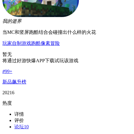
我的逝界
当MC和竖屏跑酷结合会碰撞出什么样的火花
玩家自制游戏
跑酷
像素
冒险
暂无
将通过好游快爆APP下载试玩该游戏
#
99+
新品飙升榜
20216
热度
详情
评价
论坛
10