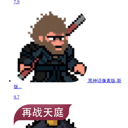
7.9
黑神话像素版-新
版...
9.7