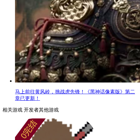
马上前往黄风岭，挑战虎先锋！《黑神话像素版》第二
章已更新！
相关游戏
开发者其他游戏