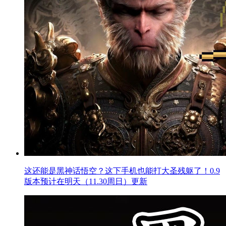
这还能是黑神话悟空？这下手机也能打大圣残躯了！0.9
版本预计在明天（11.30周日）更新