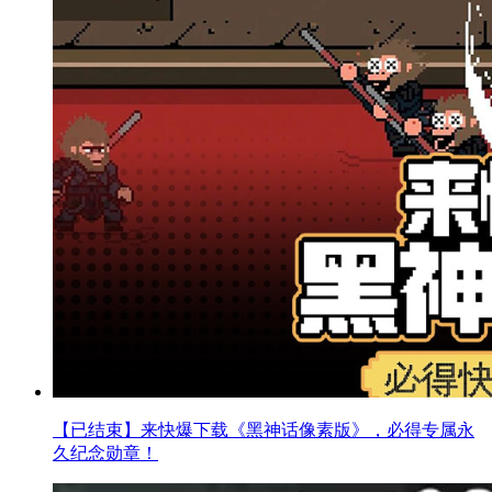
【已结束】来快爆下载《黑神话像素版》，必得专属永
久纪念勋章！