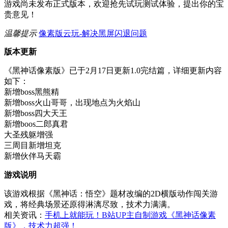
游戏尚未发布正式版本，欢迎抢先试玩测试体验，提出你的宝
贵意见！
温馨提示
像素版云玩-解决黑屏闪退问题
版本更新
《黑神话像素版》已于2月17日更新1.0完结篇，详细更新内容
如下：
新增boss黑熊精
新增boss火山哥哥，出现地点为火焰山
新增boss四大天王
新增boos二郎真君
大圣残躯增强
三周目新增坦克
新增伙伴马天霸
游戏说明
该游戏根据《黑神话：悟空》题材改编的2D横版动作闯关游
戏，将经典场景还原得淋漓尽致，技术力满满。
相关资讯：
手机上就能玩！B站UP主自制游戏《黑神话像素
版》，技术力超强！