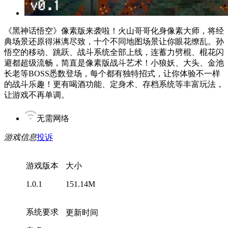
《黑神话悟空》像素版来袭啦！火山哥哥化身像素大师，将经
典场景还原得淋漓尽致，十个不同地图场景让你眼花缭乱。孙
悟空的移动、跳跃、战斗系统全部上线，连蓄力劈棍、棍花闪
避都超级流畅，简直是像素版战斗艺术！小狼妖、大头、金池
长老等BOSS悉数登场，每个都有独特招式，让你体验不一样
的战斗乐趣！更有喝酒功能、定身术、存档系统等丰富玩法，
让游戏不再单调。
无需网络
游戏信息
投诉
游戏版本
大小
1.0.1
151.14M
系统要求
更新时间