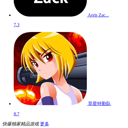
Aeris Zac...
7.3
异星特勤队
8.7
快爆独家精品游戏
更多