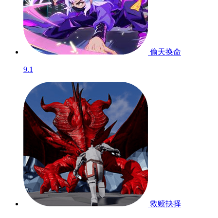
偷天换命
9.1
救赎抉择