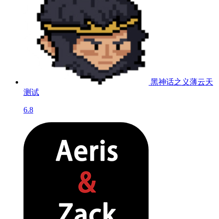
黑神话之义薄云天
测试
6.8