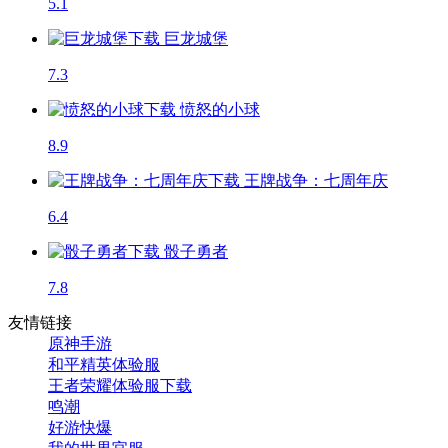
5.1
巨龙城堡
7.3
愤怒的小球
8.9
王牌战争：七周年庆
6.4
骰子勇者
7.8
友情链接
原神手游
和平精英体验服
王者荣耀体验服下载
鸣潮
好游快爆