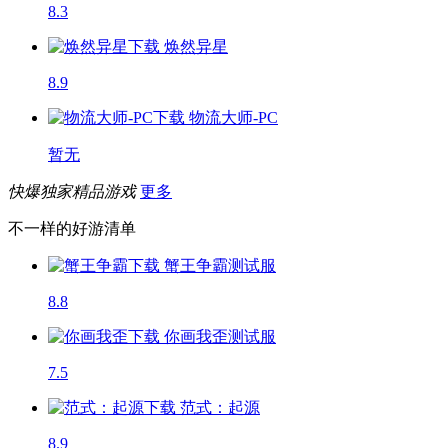
8.3
焕然异星
8.9
物流大师-PC
暂无
快爆独家精品游戏
更多
不一样的好游清单
蟹王争霸
测试服
8.8
你画我歪
测试服
7.5
范式：起源
8.9