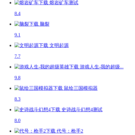
熔岩矿车
测试
8.4
脑裂
9.1
文明起源
7.7
游戏人生-我的超级...
9.8
鼠绘三国模拟器
8.3
史诗战斗幻想4
测试
8.0
代号：枪手2