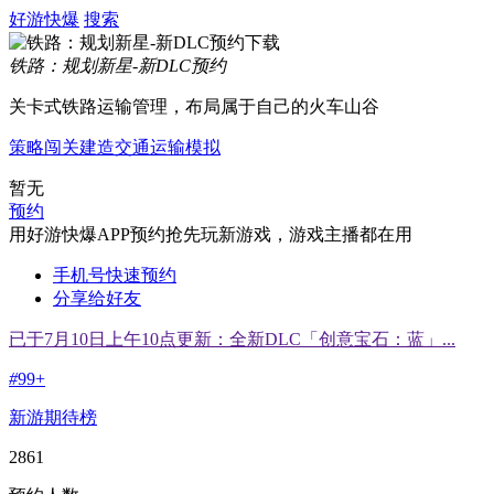
好游快爆
搜索
铁路：规划新星-新DLC预约
关卡式铁路运输管理，布局属于自己的火车山谷
策略
闯关
建造
交通运输
模拟
暂无
预约
用好游快爆APP预约抢先玩新游戏，游戏主播都在用
手机号快速预约
分享给好友
已于7月10日上午10点更新：全新DLC「创意宝石：蓝」...
#
99+
新游期待榜
2861