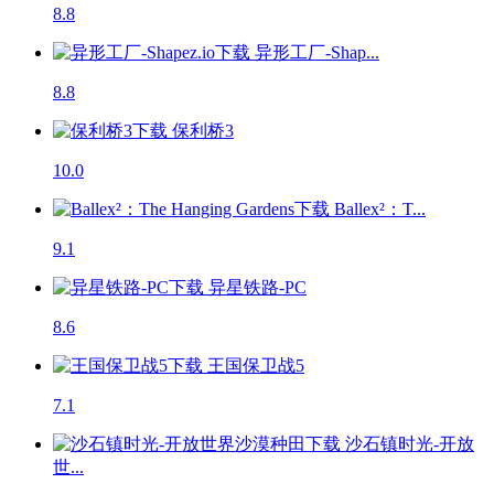
8.8
异形工厂-Shap...
8.8
保利桥3
10.0
Ballex²：T...
9.1
异星铁路-PC
8.6
王国保卫战5
7.1
沙石镇时光-开放
世...