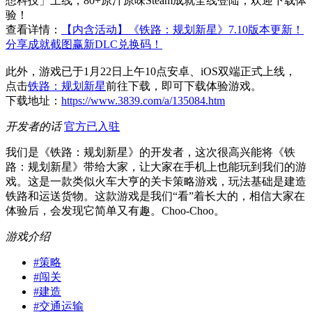
想科技」上线，80+原汁原味Steam成就全线登陆，欢迎下载体
验！
查看详情：
【内含活动】《铁路：规划新星》7.10版本更新！
分享成就截图赢新DLC兑换码！
此外，游戏已于1月22日上午10点安卓、iOS双端正式上线，
点击
铁路：规划新星
前往下载，即可下载体验游戏。
下载地址：
https://www.3839.com/a/135084.htm
开发者的话
官方已入驻
我们是《铁路：规划新星》的开发者，这次很高兴能将《铁
路：规划新星》带给大家，让大家在手机上也能玩到我们的游
戏。这是一款类似火车大亨的关卡策略游戏，玩法基础是建造
铁路和运送货物。这款游戏是我们“看”着长大的，相信大家在
体验后，会发现它简单又有趣。Choo-Choo。
游戏介绍
#
策略
#
闯关
#
建造
#
交通运输