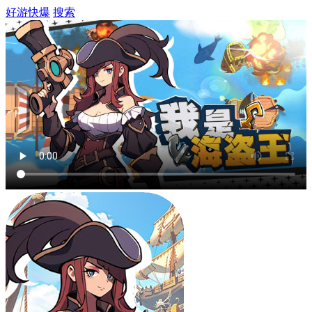
好游快爆
搜索