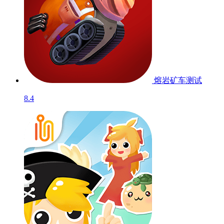
熔岩矿车
测试
8.4