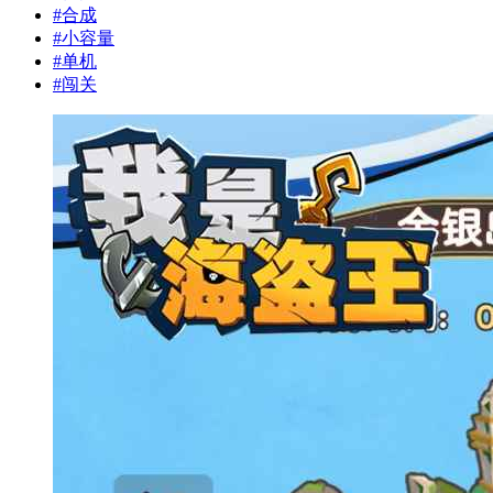
#
合成
#
小容量
#
单机
#
闯关