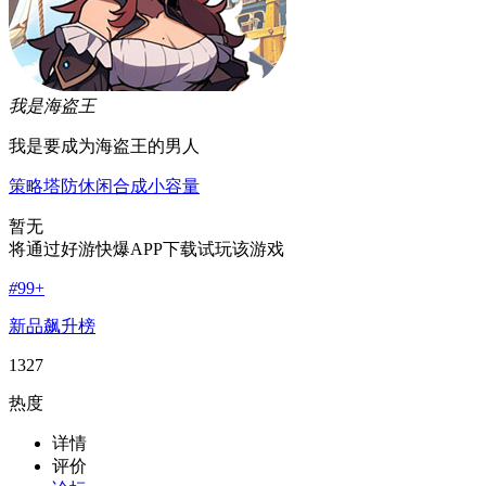
我是海盗王
我是要成为海盗王的男人
策略
塔防
休闲
合成
小容量
暂无
将通过好游快爆APP下载试玩该游戏
#
99+
新品飙升榜
1327
热度
详情
评价