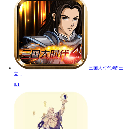
三国大时代4霸王
立...
8.1