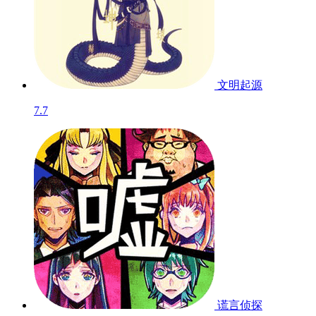
文明起源
7.7
谎言侦探