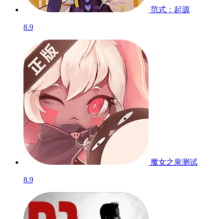
范式：起源
8.9
魔女之泉
测试
8.9