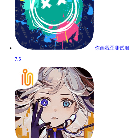
你画我歪
测试服
7.5