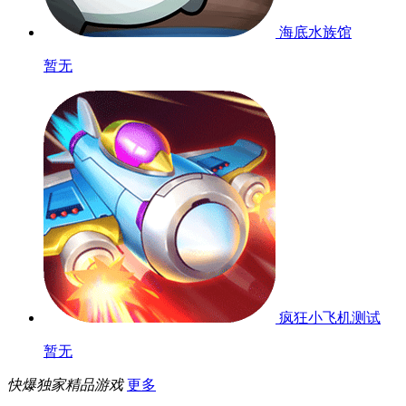
海底水族馆
暂无
疯狂小飞机
测试
暂无
快爆独家精品游戏
更多