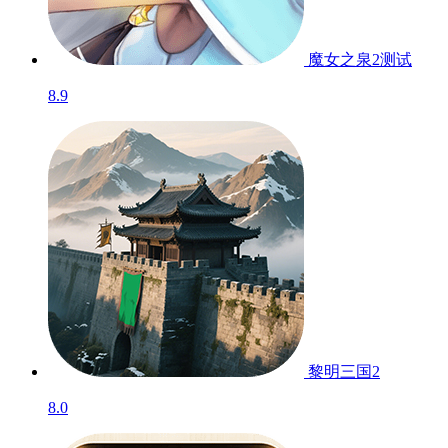
魔女之泉2
测试
8.9
黎明三国2
8.0