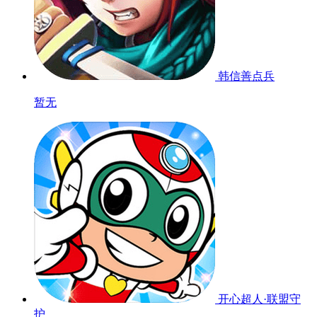
韩信善点兵
暂无
开心超人·联盟守
护