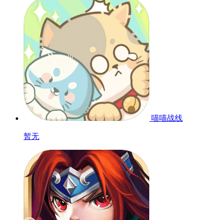
喵喵战线
暂无