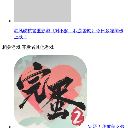
港风硬核警匪影游《对不起，我是警察》今日多端同步
上线！
相关游戏
开发者其他游戏
完蛋！我被美女包