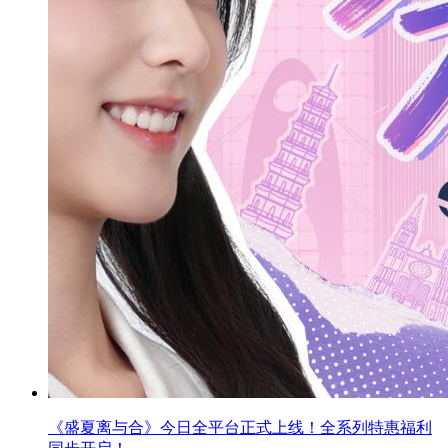
《盛夏离与合》今日全平台正式上线！全系列特惠福利