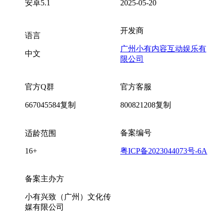
安卓5.1
2025-05-20
开发商
语言
广州小有内容互动娱乐有
中文
限公司
官方Q群
官方客服
667045584
复制
800821208
复制
备案编号
适龄范围
16+
粤ICP备2023044073号-6A
备案主办方
小有兴致（广州）文化传
媒有限公司