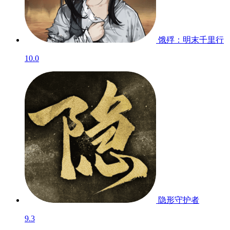
饿殍：明末千里行
10.0
隐形守护者
9.3