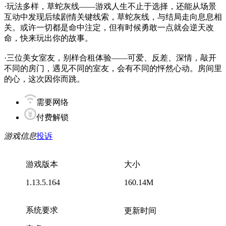
·玩法多样，草蛇灰线——游戏人生不止于选择，还能从场景
互动中发现后续剧情关键线索，草蛇灰线，与结局走向息息相
关。或许一切都是命中注定，但有时候勇敢一点就会逆天改
命，快来玩出你的故事。
·三位美女室友，别样合租体验——可爱、反差、深情，敲开
不同的房门，遇见不同的室友，会有不同的怦然心动。房间里
的心，这次因你而跳。
需要网络
付费解锁
游戏信息
投诉
游戏版本
大小
1.13.5.164
160.14M
系统要求
更新时间