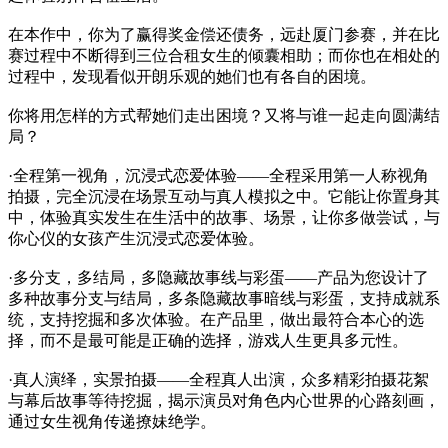
在本作中，你为了赢得奖金偿还债务，远赴厦门参赛，并在比
赛过程中不断得到三位合租女生的倾囊相助；而你也在相处的
过程中，发现看似开朗乐观的她们也有各自的困境。
你将用怎样的方式帮她们走出困境？又将与谁一起走向圆满结
局？
·全程第一视角，沉浸式恋爱体验——全程采用第一人称视角
拍摄，完全沉浸在场景互动与真人模拟之中。它能让你置身其
中，体验真实发生在生活中的故事、场景，让你多做尝试，与
你心仪的女孩产生沉浸式恋爱体验。
·多分支，多结局，多隐藏故事线与彩蛋——产品为您设计了
多种故事分支与结局，多条隐藏故事暗线与彩蛋，支持成就系
统，支持挖掘和多次体验。在产品里，做出最符合本心的选
择，而不是最可能是正确的选择，游戏人生更具多元性。
·真人演绎，实景拍摄——全程真人出演，众多精彩拍摄花絮
与幕后故事等待挖掘，揭示演员对角色内心世界的心路刻画，
通过女生视角传递撩妹绝学。