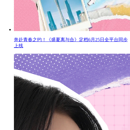
奔赴青春之约！《盛夏离与合》定档6月25日全平台同步
上线