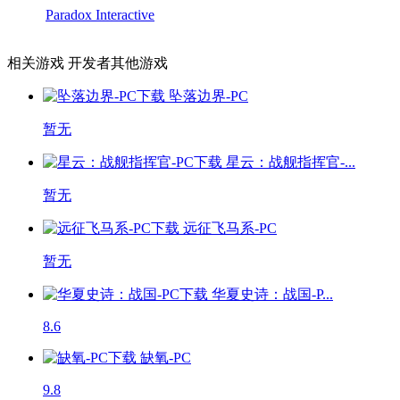
Paradox Interactive
相关游戏
开发者其他游戏
坠落边界-PC
暂无
星云：战舰指挥官-...
暂无
远征飞马系-PC
暂无
华夏史诗：战国-P...
8.6
缺氧-PC
9.8