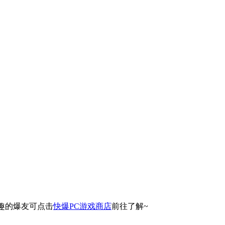
兴趣的爆友可点击
快爆PC游戏商店
前往了解~