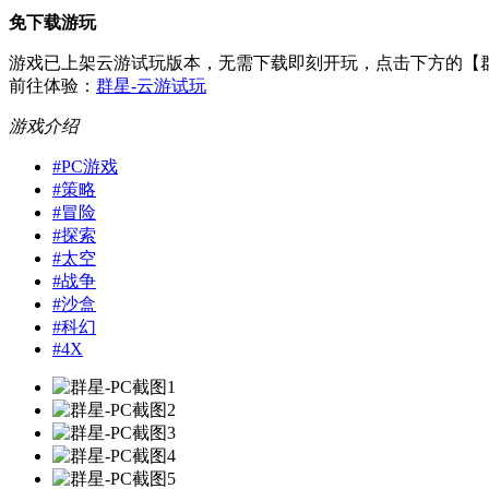
免下载游玩
游戏已上架云游试玩版本，无需下载即刻开玩，点击下方的【
前往体验：
群星-云游试玩
游戏介绍
#
PC游戏
#
策略
#
冒险
#
探索
#
太空
#
战争
#
沙盒
#
科幻
#
4X