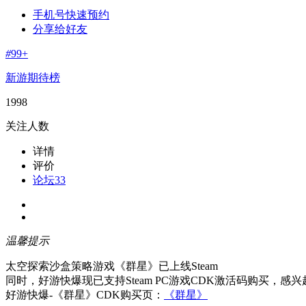
手机号快速预约
分享给好友
#
99+
新游期待榜
1998
关注人数
详情
评价
论坛
33
温馨提示
太空探索沙盒策略游戏《群星》已上线Steam
同时，好游快爆现已支持Steam PC游戏CDK激活码购买，感
好游快爆-《群星》CDK购买页：
《群星》