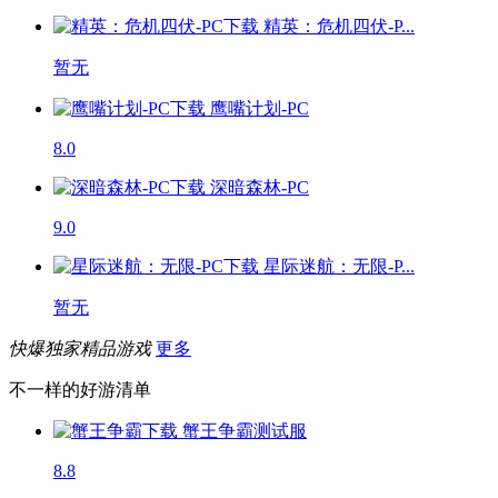
精英：危机四伏-P...
暂无
鹰嘴计划-PC
8.0
深暗森林-PC
9.0
星际迷航：无限-P...
暂无
快爆独家精品游戏
更多
不一样的好游清单
蟹王争霸
测试服
8.8