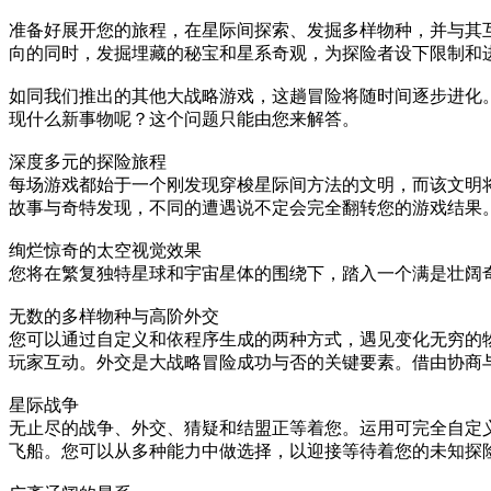
准备好展开您的旅程，在星际间探索、发掘多样物种，并与其
向的同时，发掘埋藏的秘宝和星系奇观，为探险者设下限制和
如同我们推出的其他大战略游戏，这趟冒险将随时间逐步进化。此
现什么新事物呢？这个问题只能由您来解答。
深度多元的探险旅程
每场游戏都始于一个刚发现穿梭星际间方法的文明，而该文明
故事与奇特发现，不同的遭遇说不定会完全翻转您的游戏结果
绚烂惊奇的太空视觉效果
您将在繁复独特星球和宇宙星体的围绕下，踏入一个满是壮阔
无数的多样物种与高阶外交
您可以通过自定义和依程序生成的两种方式，遇见变化无穷的
玩家互动。外交是大战略冒险成功与否的关键要素。借由协商
星际战争
无止尽的战争、外交、猜疑和结盟正等着您。运用可完全自定
飞船。您可以从多种能力中做选择，以迎接等待着您的未知探