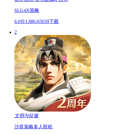
SLG
4X
策略
6.0分
1.88G
65039下载
2
文明与征服
沙盘
策略
多人联机