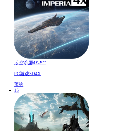
太空帝国4X-PC
PC游戏
3D
4X
预约
15