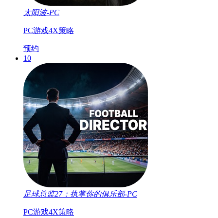
太阳波-PC
PC游戏
4X
策略
预约
10
足球总监27：执掌你的俱乐部-PC
PC游戏
4X
策略