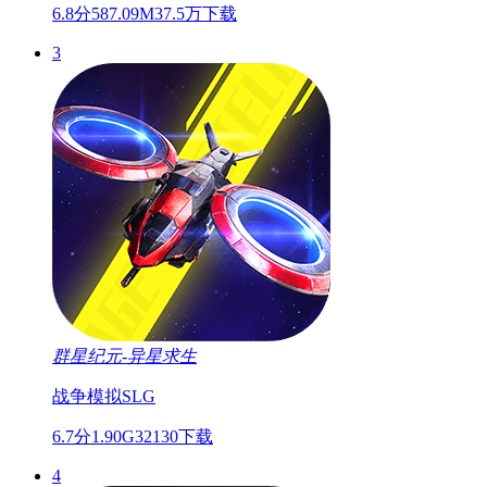
6.8分
587.09M
37.5万下载
3
群星纪元-异星求生
战争
模拟
SLG
6.7分
1.90G
32130下载
4