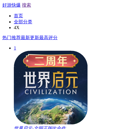
好游快爆
搜索
首页
全部分类
4X
热门推荐
最新更新
最高评分
1
世界启元-文明正版IP合作