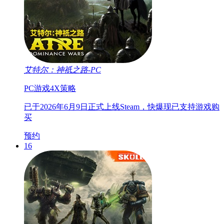
艾特尔：神祇之路-PC
PC游戏
4X
策略
已于2026年6月9日正式上线Steam，快爆现已支持游戏购
买
预约
16