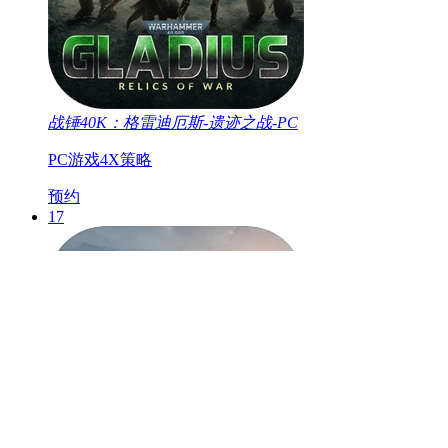
战锤40K：格雷迪厄斯-遗迹之战-PC
PC游戏
4X
策略
预约
17