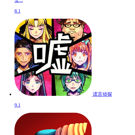
立...
8.1
谎言侦探
9.1