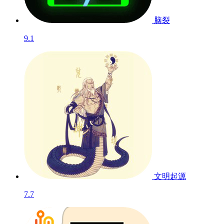
脑裂
9.1
文明起源
7.7