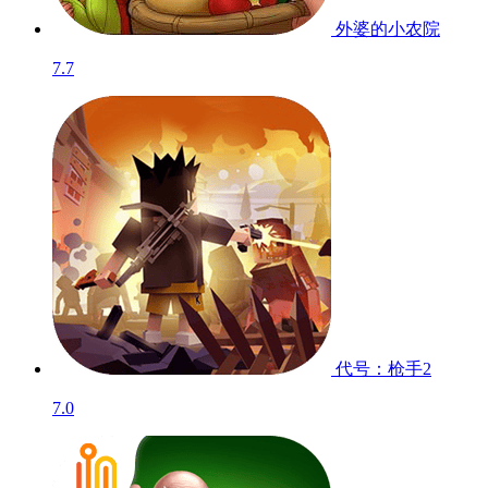
外婆的小农院
7.7
代号：枪手2
7.0