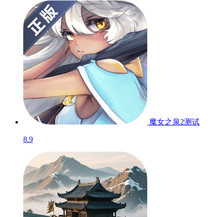
魔女之泉2
测试
8.9