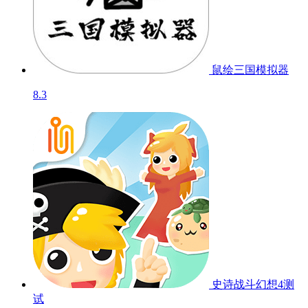
鼠绘三国模拟器
8.3
史诗战斗幻想4
测
试