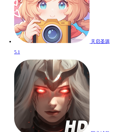
天启圣源
5.1