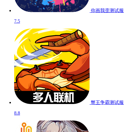
你画我歪
测试服
7.5
蟹王争霸
测试服
8.8