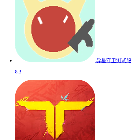
异星守卫
测试服
8.3