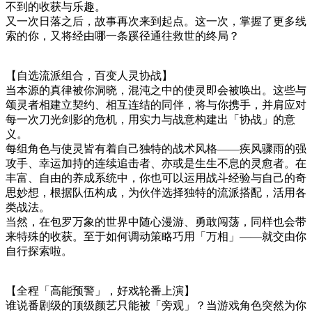
不到的收获与乐趣。
又一次日落之后，故事再次来到起点。这一次，掌握了更多线
索的你，又将经由哪一条蹊径通往救世的终局？
【自选流派组合，百变人灵协战】
当本源的真律被你洞晓，混沌之中的使灵即会被唤出。这些与
颂灵者相建立契约、相互连结的同伴，将与你携手，并肩应对
每一次刀光剑影的危机，用实力与战意构建出「协战」的意
义。
每组角色与使灵皆有着自己独特的战术风格——疾风骤雨的强
攻手、幸运加持的连续追击者、亦或是生生不息的灵愈者。在
丰富、自由的养成系统中，你也可以运用战斗经验与自己的奇
思妙想，根据队伍构成，为伙伴选择独特的流派搭配，活用各
类战法。
当然，在包罗万象的世界中随心漫游、勇敢闯荡，同样也会带
来特殊的收获。至于如何调动策略巧用「万相」——就交由你
自行探索啦。
【全程「高能预警」，好戏轮番上演】
谁说番剧级的顶级颜艺只能被「旁观」？当游戏角色突然为你