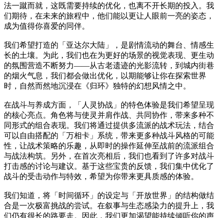
法一蹴而就，这既需要持续的优化，也离不开长期的投入。我
们期待，在未来的旅程中，他们能以更让人眼前一亮的姿态，
成为值得你喜爱的同伴。
我们希望打造的「亚达尔大陆」，是剧情流动的舞台、情感生
长的土壤。为此，我们也在为更好的场景的视觉表现、更生动
的氛围营造不断努力——从古老遗迹的光影流转，到城内街巷
的烟火气息，我们都会做出优化，以期能够让你在探索世界
时，自然而然地沉浸在《归环》独特的幻想风情之中。
在战斗与养成方面，「人灵协战」的特色体验是我们希望呈现
的核心亮点。角色将与使灵并肩作战、共同协作，带来多种不
同形式的组合表现。我们将通过提供多流派的战术玩法，结合
可以自由搭配的「万相卡」系统，带来更多种战斗风格的可能
性，让战术策略的乐趣，从即时的操作延伸至战前的流派组合
与战法构筑。另外，在首次亮相后，我们也看到了许多对战斗
打击感的讨论与建议。基于这些宝贵的反馈，我们集中优化了
战斗的受击动作与特效，希望为你带来更具质感的体验。
我们知道，将「时间循环」的设定与「开放世界」的结构做结
合是一次极富挑战的尝试。在叙事与生态感染力的提升上，我
们仍有很长的路要走。因此，我们更加渴望能持续倾听你的声