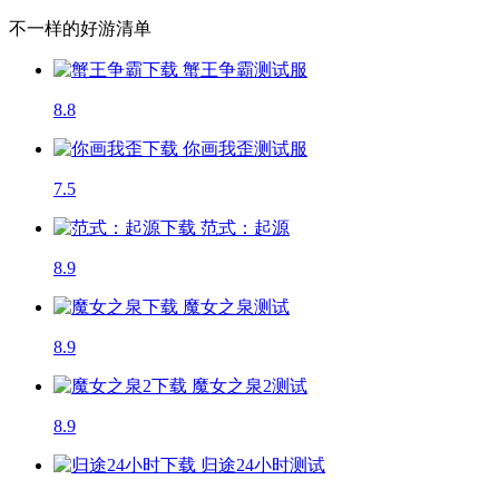
不一样的好游清单
蟹王争霸
测试服
8.8
你画我歪
测试服
7.5
范式：起源
8.9
魔女之泉
测试
8.9
魔女之泉2
测试
8.9
归途24小时
测试