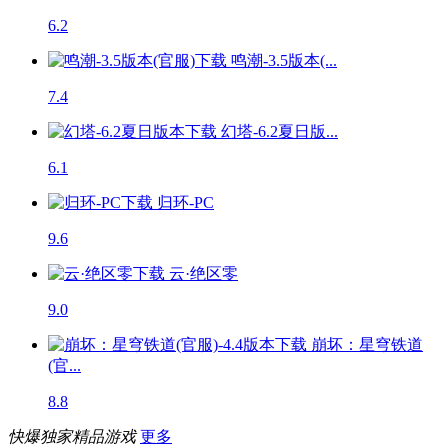
6.2
鸣潮-3.5版本(...
7.4
幻塔-6.2夏日版...
6.1
归环-PC
9.6
云·绝区零
9.0
崩坏：星穹铁道
(官...
8.8
快爆独家精品游戏
更多