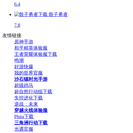
6.4
骰子勇者
7.8
友情链接
原神手游
和平精英体验服
王者荣耀体验服下载
鸣潮
好游快爆
我的世界官服
沙石镇时光手游
超级鸡马
超自然行动组下载
失控进化下载
逆战：未来
穿越火线体验服
Phira下载
三角洲行动下载
光遇官服