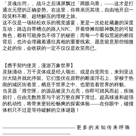
「灵魂出窍」、战斗之后满屏飘过「两眼乌青」——这才是打
通次元壁的正确姿势。在这里，你将亲历其境，自由地开启一
段笑料不断、超绝解压的埋梗之旅。
这不仅是一场轻松欢乐的视觉盛宴，更是一次处处藏趣的深度
互动：路边自带槽点的路人NPC、开着饼摊却眼神飘忽的可疑
角色，都有可能身负不得了的秘密；而每一个看似荒诞的桥段
背后，也许会埋藏着通往真相的重要线索。愿意留意那些细微
之处的你，会收获的一定不仅仅是欢笑而已。
【携手契约使灵，漫游万象世界】
灵脉涌动，万千灵体或是经人颂出、或是自觉而生，来到亚达
尔大陆并就此停留。它们蛰伏在原野的断崖浮石上、穿梭于热
闹的城区街巷里，栖息于世界之中、也塑造着世界的样貌。
当灵器「滑空匣」的源晶被灵力点亮，你即可踏风而起，疾驰
前行，任由无数胜景与千岩万壑在脚下滑过。超高移速和超强
的机动性，将带来更轻松畅爽的探索体验——在你眼中，碰撞
体积只不过是等待破解的立体谜题！
——————————————— 更 多 的 未 知 传 来 呼 唤
——————————————