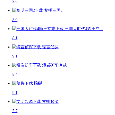
8.6
黎明三国2
8.0
三国大时代4霸王立...
8.1
谎言侦探
9.1
熔岩矿车
测试
8.4
脑裂
9.1
文明起源
7.7