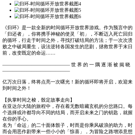
《归环》是一款全新的时间循环开放世界游戏。作为预言中的
「归还者」，你将携手神秘的使灵「初」，不断迈入死亡回归
的循环，行走于时间之外，寻找打破结局的方法；于一次次溃
败之中破局重生，设法逆转各国发生的悲剧，拯救世界于末日
前，改变既定的命运……
—————————————— 世 界 的 一 隅 逐 渐 被 揭 晓
——————————————
亿万次日落，终将点亮一次曙光！新的循环即将开启，欢迎来
到时间之外！
【执掌时间之梭，骰定故事走向】
在亚达尔大陆的旅程中，存在着无数暗藏玄机的分岔路口。每
个选择或许都导向不同的结局，而开启未来之门的钥匙，就握
在你的手心。
名为「命运」的二十面体骰子，时而是你乘风破浪的助力，时
而会用恶作剧带来一些小小的「惊喜」，为冒险之路增添意想