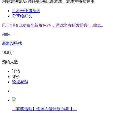
用好游快爆APP预约抢先玩新游戏，游戏主播都在用
手机号快速预约
分享给好友
已于7月8日发布全新角色PV；游戏尚在研发阶段，后续...
#
99+
新游期待榜
19.8万
预约人数
详情
评价
论坛
4854
【有奖活动】锁屏入侵计划 04期丨...