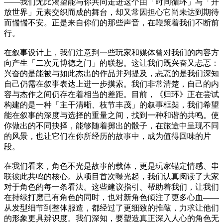
——我们无比渴望能与你共同走进这个由「时间循环」与「开
放世界」元素交织而成的舞台，却又常因担心它尚未达到期待
而惴惴不安。正是来自你们的那些声音，在鞭策着我们不断前
行。
在叙事设计上，我们注意到一些玩家和媒体曾对我们的内容方
向产生「二次元博德之门」的联想。这让我们既兴奋又忐忑：
兴奋的是能被与如此杰出的作品并列提及，忐忑的是我们深知
自己仍需在叙事表达上进一步摸索。我们非常清楚，自己的内
容与杰作之间仍存在着相当的差距。目前，《归环》正在尝试
构建的是一种「主干清晰、枝节丰茂」的叙事框架，我们希望
能在叙事的深度与选择的重量之间，找到一种和谐的共鸣。使
你做出的不同抉择，能够随着掷出的骰子，在旅途中呈现不同
的风景，也让它们在你所经历的故事中，成为值得回味的片
段。
在我们看来，角色不光是故事的载体，更是玩家锚定情感、串
联彼此共鸣的核心。从项目首次曝光起，我们认真阅读了大家
对于角色的每一条看法。这些建议指引、帮助着我们，让我们
在持续打磨已有角色的同时，也对新角色倾注了更多心血——
从发型细节到整体服造，都经过了更细致的推敲，力求让他们
的形象更具辨识度。我们深知，要塑造真正深入人心的角色无