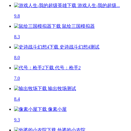
游戏人生-我的超级...
9.8
鼠绘三国模拟器
8.3
史诗战斗幻想4
测试
8.0
代号：枪手2
7.0
输出牧场
测试
8.4
像素小屋
9.3
外婆的小农院