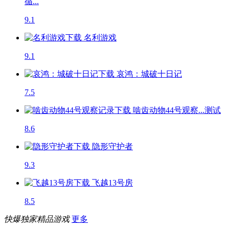
循...
9.1
名利游戏
9.1
哀鸿：城破十日记
7.5
啮齿动物44号观察...
测试
8.6
隐形守护者
9.3
飞越13号房
8.5
快爆独家精品游戏
更多