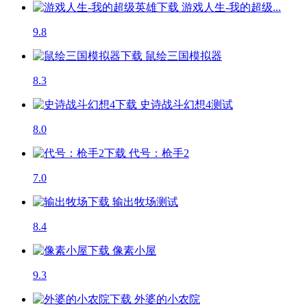
游戏人生-我的超级...
9.8
鼠绘三国模拟器
8.3
史诗战斗幻想4
测试
8.0
代号：枪手2
7.0
输出牧场
测试
8.4
像素小屋
9.3
外婆的小农院