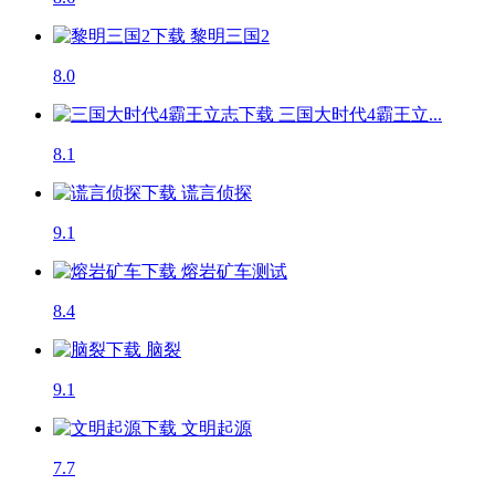
黎明三国2
8.0
三国大时代4霸王立...
8.1
谎言侦探
9.1
熔岩矿车
测试
8.4
脑裂
9.1
文明起源
7.7