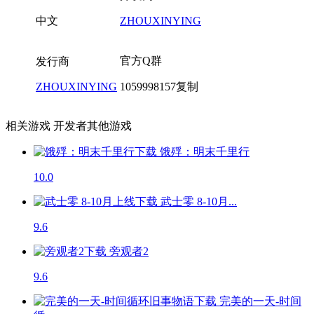
中文
ZHOUXINYING
官方Q群
发行商
ZHOUXINYING
1059998157
复制
相关游戏
开发者其他游戏
饿殍：明末千里行
10.0
武士零 8-10月...
9.6
旁观者2
9.6
完美的一天-时间