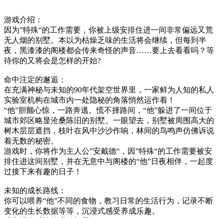
游戏介绍：
因为”特殊“的工作需要，你被上级安排住进一间非常偏远又荒
无人烟的别墅。本以为枯燥乏味的生活将会继续，但每到半
夜，黑漆漆的阁楼都会传来奇怪的声音……要上去看看吗？等
待你的又将会是怎样的开始?
命中注定的邂逅：
在充满神秘与未知的90年代架空世界里，一家鲜为人知的私人
实验室机构在城市内一处隐秘的角落悄然运作着！
“他”胆颤心惊，一路奔逃。慌不择路间，“他”躲进了一间位于
城市郊区略显沧桑陈旧的别墅。一眼望去，别墅被周围高大的
树木层层遮挡，枝叶在风中沙沙作响，林间的鸟鸣声仿佛诉说
着无数的秘密。
游戏时，你将作为主人公”安戴德“，因”特殊“的工作需要被安
排住进这间别墅，并在无意中与阁楼的“他”日夜相伴，一起度
过接下来有趣的日子！
未知的成长路线：
你可以喂养“他”不同的食物，教习日常的生活行为，记录不断
变化的生长数据等等，沉浸式感受养成乐趣。