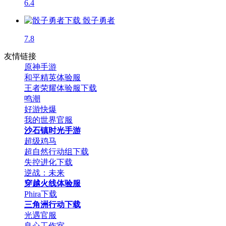
6.4
骰子勇者
7.8
友情链接
原神手游
和平精英体验服
王者荣耀体验服下载
鸣潮
好游快爆
我的世界官服
沙石镇时光手游
超级鸡马
超自然行动组下载
失控进化下载
逆战：未来
穿越火线体验服
Phira下载
三角洲行动下载
光遇官服
良心工作室