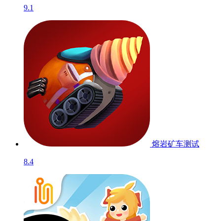
9.1
熔岩矿车
测试
8.4