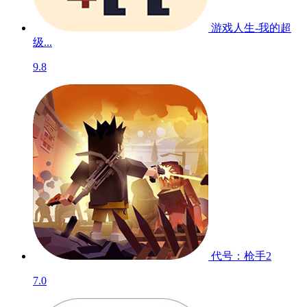
游戏人生-我的超
级...
9.8
代号：枪手2
7.0