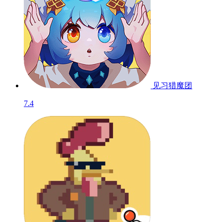
见习猎魔团
7.4