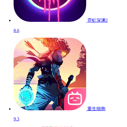
霓虹深渊2
8.6
重生细胞
9.3