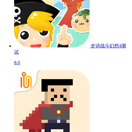
史诗战斗幻想4
测
试
8.0