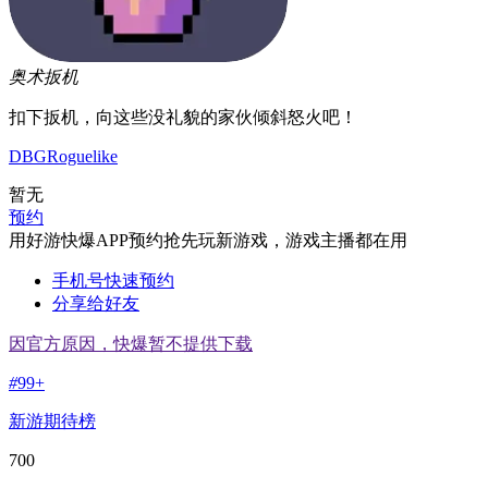
奥术扳机
扣下扳机，向这些没礼貌的家伙倾斜怒火吧！
DBG
Roguelike
暂无
预约
用好游快爆APP预约抢先玩新游戏，游戏主播都在用
手机号快速预约
分享给好友
因官方原因，快爆暂不提供下载
#
99+
新游期待榜
700