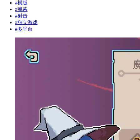
#
横版
#
弹幕
#
射击
#
独立游戏
#
多平台