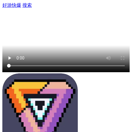
好游快爆
搜索