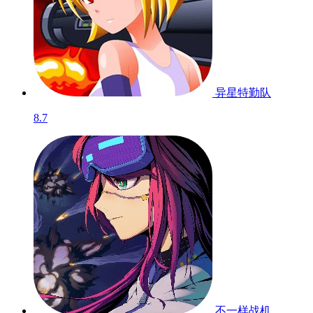
异星特勤队
8.7
不一样战机