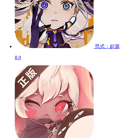
范式：起源
8.9