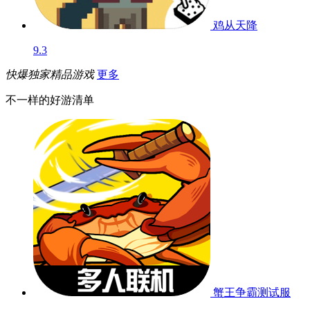
鸡从天降
9.3
快爆独家精品游戏
更多
不一样的好游清单
蟹王争霸
测试服