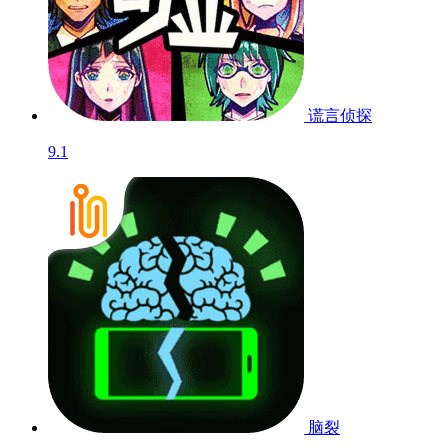
谎言侦探
9.1
脑裂