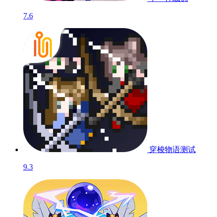
7.6
穿梭物语
测试
9.3