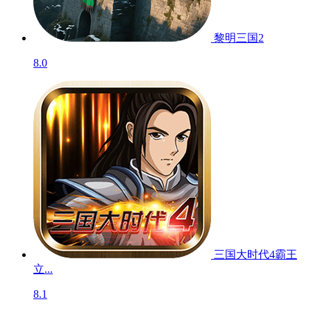
黎明三国2
8.0
三国大时代4霸王
立...
8.1