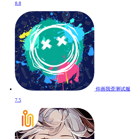
8.8
你画我歪
测试服
7.5