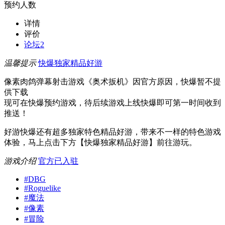
预约人数
详情
评价
论坛
2
温馨提示
快爆独家精品好游
像素肉鸽弹幕射击游戏《奥术扳机》因官方原因，快爆暂不提
供下载
现可在快爆预约游戏，待后续游戏上线快爆即可第一时间收到
推送！
好游快爆还有超多独家特色精品好游，带来不一样的特色游戏
体验，马上点击下方【快爆独家精品好游】前往游玩。
游戏介绍
官方已入驻
#
DBG
#
Roguelike
#
魔法
#
像素
#
冒险