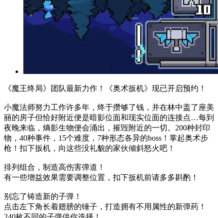
《魔王终局》团队最新力作！《奥术扳机》现已开启预约！
小魔法师努力工作许多年，终于攒够了钱，并在林中盖了座美
丽的房子但恰好附近便是暗影位面和现实位面的连接点…每到
夜晚来临，熵影生物便会涌出，摧毁附近的一切。200种封印
物，40种事件，15个难度，7种形态各异的boss！掌起奥术步
枪！扣下扳机，向这些没礼貌的家伙倾斜怒火吧！
排列组合，制造高伤害弹道！
有一些增益效果需要调整位置，扣下扳机前请多多斟酌！
别忘了铸造新的子弹！
点击左下角长着翅膀的锤子，打造拥有不用属性的新弹药！
240枚不同的子弹供你选择！