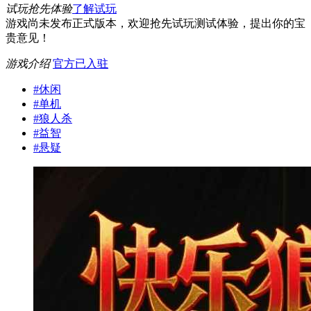
试玩抢先体验
了解试玩
游戏尚未发布正式版本，欢迎抢先试玩测试体验，提出你的宝
贵意见！
游戏介绍
官方已入驻
#
休闲
#
单机
#
狼人杀
#
益智
#
悬疑