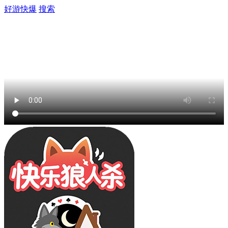
好游快爆
搜索