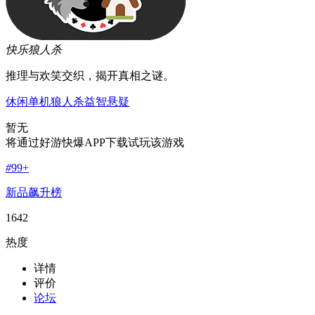
快乐狼人杀
推理与欢笑交织，揭开真相之谜。
休闲
单机
狼人杀
益智
悬疑
暂无
将通过好游快爆APP下载试玩该游戏
#
99+
新品飙升榜
1642
热度
详情
评价
论坛