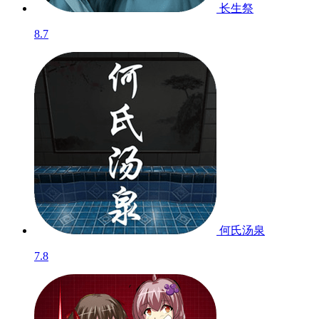
长生祭
8.7
何氏汤泉
7.8