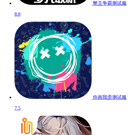
蟹王争霸
测试服
8.8
你画我歪
测试服
7.5