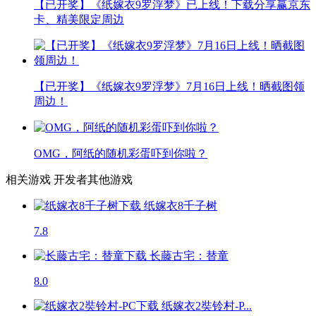
【已开奖】《纸嫁衣9罗浮梦》已上线！下载分享赢京东
卡、精美限定周边
【已开奖】《纸嫁衣9罗浮梦》7月16日上线！晒截图领
周边！
OMG，阿纸的随机彩蛋吓到你啦？
相关游戏
开发者其他游戏
纸嫁衣8千子树
7.8
长藤古宅：替童
8.0
纸嫁衣2奘铃村-P...