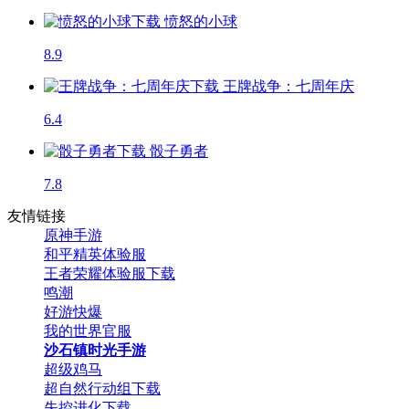
愤怒的小球
8.9
王牌战争：七周年庆
6.4
骰子勇者
7.8
友情链接
原神手游
和平精英体验服
王者荣耀体验服下载
鸣潮
好游快爆
我的世界官服
沙石镇时光手游
超级鸡马
超自然行动组下载
失控进化下载