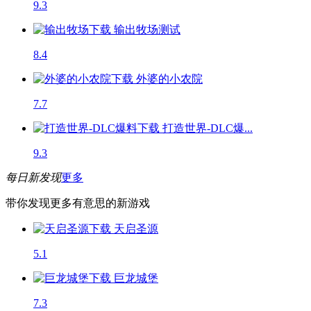
9.3
输出牧场
测试
8.4
外婆的小农院
7.7
打造世界-DLC爆...
9.3
每日新发现
更多
带你发现更多有意思的新游戏
天启圣源
5.1
巨龙城堡
7.3