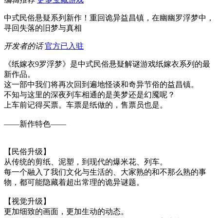
中式民俗悬疑系列新作！重回诡异益昌镇，在幽幽罗浮梦中，
寻回失落的旧梦与真相
开发者的话
官方已入驻
《纸嫁衣9罗浮梦》是中式民俗悬疑解谜游戏纸嫁衣系列的最
新作品。
这一部中我们将再次回到遍地怪谈和奇异节俗的益昌镇。
不知与这里的深夜列车相通的是美梦还是幻魇呢？
上车前记得买票。车票是纸做的，售票员也是。
——新作特色——
【民俗升级】
从传统的剪纸、泥塑，到现代的爆米花、列车。
每一个融入了我们文化与生活的、大家熟的和不那么熟的事
物，都可能隐藏着超出常理的诡异谜题。
【视觉升级】
更加细致的画面，更加生动的动态。