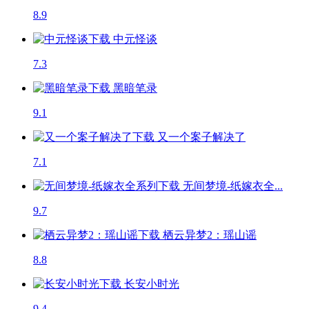
8.9
中元怪谈
7.3
黑暗笔录
9.1
又一个案子解决了
7.1
无间梦境-纸嫁衣全...
9.7
栖云异梦2：瑶山谣
8.8
长安小时光
9.4