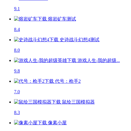
9.1
熔岩矿车
测试
8.4
史诗战斗幻想4
测试
8.0
游戏人生-我的超级...
9.8
代号：枪手2
7.0
鼠绘三国模拟器
8.3
像素小屋