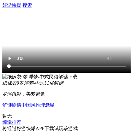
好游快爆
搜索
纸嫁衣9罗浮梦-中式民俗解谜
罗浮疏影，美梦易逝
解谜
剧情
中国风
推理
悬疑
暂无
编辑推荐
将通过好游快爆APP下载试玩该游戏