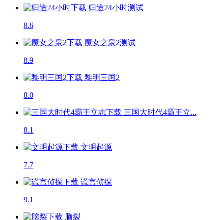
归途24小时
测试
8.6
魔女之泉2
测试
8.9
黎明三国2
8.0
三国大时代4霸王立...
8.1
文明起源
7.7
谎言侦探
9.1
脑裂