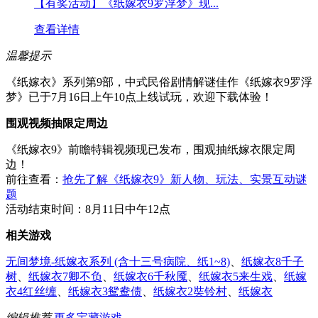
【有奖活动】《纸嫁衣9罗浮梦》现...
查看详情
温馨提示
《纸嫁衣》系列第9部，中式民俗剧情解谜佳作《纸嫁衣9罗浮
梦》已于7月16日上午10点上线试玩，欢迎下载体验！
围观视频抽限定周边
《纸嫁衣9》前瞻特辑视频现已发布，围观抽纸嫁衣限定周
边！
前往查看：
抢先了解《纸嫁衣9》新人物、玩法、实景互动谜
题
活动结束时间：8月11日中午12点
相关游戏
无间梦境-纸嫁衣系列 (含十三号病院、纸1~8)
、
纸嫁衣8千子
树
、
纸嫁衣7卿不负
、
纸嫁衣6千秋魇
、
纸嫁衣5来生戏
、
纸嫁
衣4红丝缠
、
纸嫁衣3鸳鸯债
、
纸嫁衣2奘铃村
、
纸嫁衣
编辑推荐
更多宝藏游戏