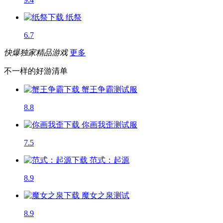
纸祭
6.7
快爆独家精品游戏
更多
不一样的好游清单
蟹王争霸
测试服
8.8
你画我歪
测试服
7.5
范式：起源
8.9
魔女之泉
测试
8.9