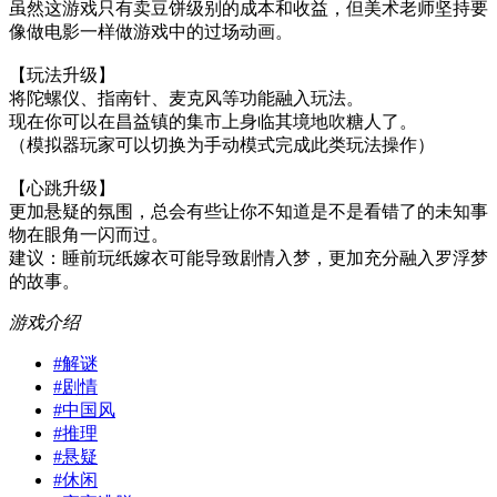
虽然这游戏只有卖豆饼级别的成本和收益，但美术老师坚持要
像做电影一样做游戏中的过场动画。
【玩法升级】
将陀螺仪、指南针、麦克风等功能融入玩法。
现在你可以在昌益镇的集市上身临其境地吹糖人了。
（模拟器玩家可以切换为手动模式完成此类玩法操作）
【心跳升级】
更加悬疑的氛围，总会有些让你不知道是不是看错了的未知事
物在眼角一闪而过。
建议：睡前玩纸嫁衣可能导致剧情入梦，更加充分融入罗浮梦
的故事。
游戏介绍
#
解谜
#
剧情
#
中国风
#
推理
#
悬疑
#
休闲