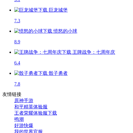
巨龙城堡
7.3
愤怒的小球
8.9
王牌战争：七周年庆
6.4
骰子勇者
7.8
友情链接
原神手游
和平精英体验服
王者荣耀体验服下载
鸣潮
好游快爆
我的世界官服