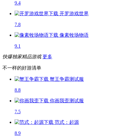
9.4
开罗游戏世界
7.8
像素牧场物语
9.1
快爆独家精品游戏
更多
不一样的好游清单
蟹王争霸
测试服
8.8
你画我歪
测试服
7.5
范式：起源
8.9