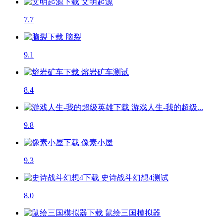
文明起源
7.7
脑裂
9.1
熔岩矿车
测试
8.4
游戏人生-我的超级...
9.8
像素小屋
9.3
史诗战斗幻想4
测试
8.0
鼠绘三国模拟器