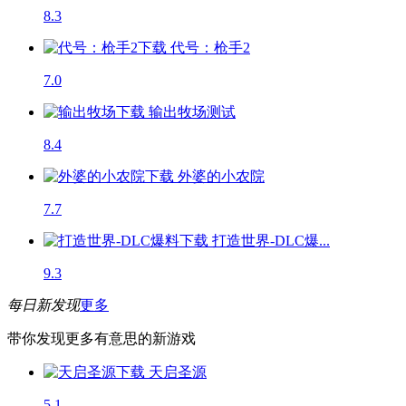
8.3
代号：枪手2
7.0
输出牧场
测试
8.4
外婆的小农院
7.7
打造世界-DLC爆...
9.3
每日新发现
更多
带你发现更多有意思的新游戏
天启圣源
5.1