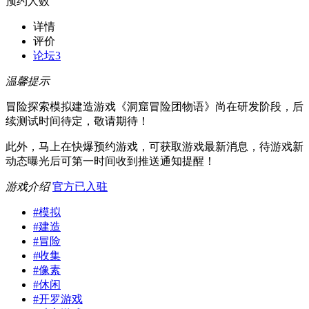
预约人数
详情
评价
论坛
3
温馨提示
冒险探索模拟建造游戏《洞窟冒险团物语》尚在研发阶段，后
续测试时间待定，敬请期待！
此外，马上在快爆预约游戏，可获取游戏最新消息，待游戏新
动态曝光后可第一时间收到推送通知提醒！
游戏介绍
官方已入驻
#
模拟
#
建造
#
冒险
#
收集
#
像素
#
休闲
#
开罗游戏