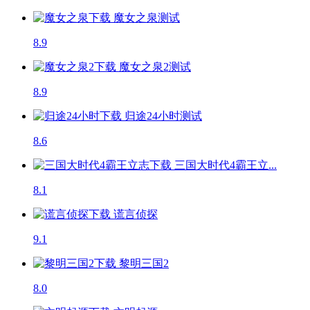
魔女之泉
测试
8.9
魔女之泉2
测试
8.9
归途24小时
测试
8.6
三国大时代4霸王立...
8.1
谎言侦探
9.1
黎明三国2
8.0