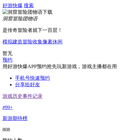
好游快爆
搜索
洞窟冒险团物语
是传奇冒险者就下一百层！
模拟
建造
冒险
收集
像素
休闲
暂无
预约
用好游快爆APP预约抢先玩新游戏，游戏主播都在用
手机号快速预约
分享给好友
游戏历史事件记录
#
99+
新游期待榜
808