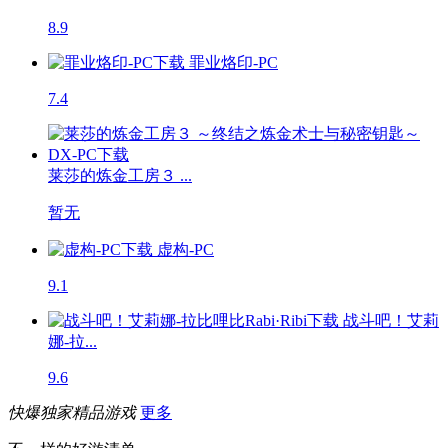
8.9
罪业烙印-PC
7.4
莱莎的炼金工房３ ...
暂无
虚构-PC
9.1
战斗吧！艾莉
娜-拉...
9.6
快爆独家精品游戏
更多