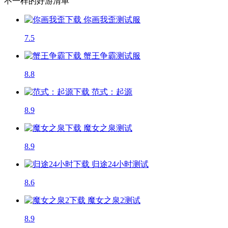
不一样的好游清单
你画我歪
测试服
7.5
蟹王争霸
测试服
8.8
范式：起源
8.9
魔女之泉
测试
8.9
归途24小时
测试
8.6
魔女之泉2
测试
8.9