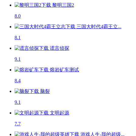
黎明三国2
8.0
三国大时代4霸王立...
8.1
谎言侦探
9.1
熔岩矿车
测试
8.4
脑裂
9.1
文明起源
7.7
游戏人生-我的超级...