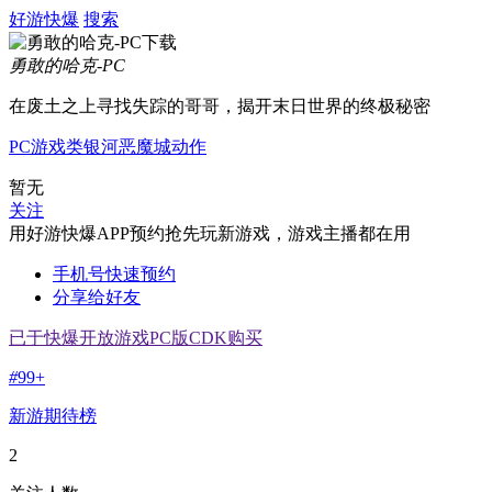
好游快爆
搜索
勇敢的哈克-PC
在废土之上寻找失踪的哥哥，揭开末日世界的终极秘密
PC游戏
类银河恶魔城
动作
暂无
关注
用好游快爆APP预约抢先玩新游戏，游戏主播都在用
手机号快速预约
分享给好友
已于快爆开放游戏PC版CDK购买
#
99+
新游期待榜
2