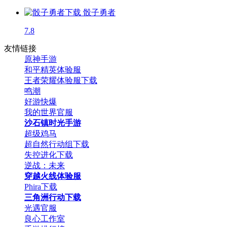
骰子勇者
7.8
友情链接
原神手游
和平精英体验服
王者荣耀体验服下载
鸣潮
好游快爆
我的世界官服
沙石镇时光手游
超级鸡马
超自然行动组下载
失控进化下载
逆战：未来
穿越火线体验服
Phira下载
三角洲行动下载
光遇官服
良心工作室