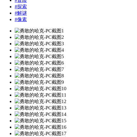
#
冒险
#
探索
#
解谜
#
像素