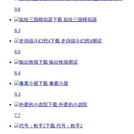
9.8
鼠绘三国模拟器
8.3
史诗战斗幻想4
测试
8.0
输出牧场
测试
8.4
像素小屋
9.3
外婆的小农院
7.7
代号：枪手2