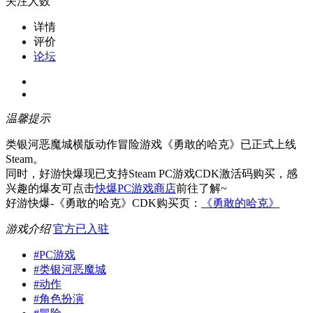
关注人数
详情
评价
论坛
温馨提示
类银河恶魔城横版动作冒险游戏《勇敢的哈克》已正式上线
Steam。
同时，好游快爆现已支持Steam PC游戏CDK激活码购买，感
兴趣的爆友可点击
快爆PC游戏商店
前往了解~
好游快爆-《勇敢的哈克》CDK购买页：
《勇敢的哈克》
游戏介绍
官方已入驻
#
PC游戏
#
类银河恶魔城
#
动作
#
角色扮演