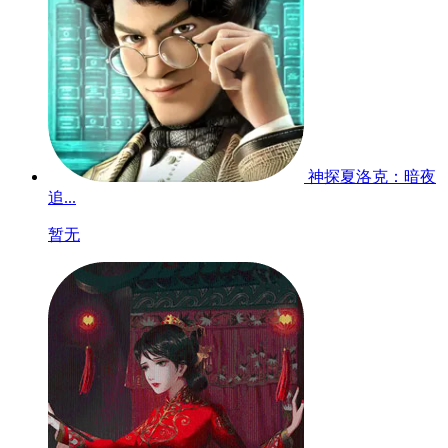
神探夏洛克：暗夜
追...
暂无