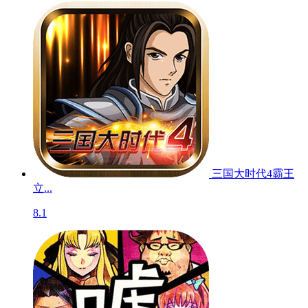
三国大时代4霸王
立...
8.1