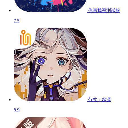
你画我歪
测试服
7.5
范式：起源
8.9