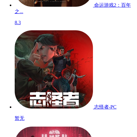
命运游戏2：百年
之...
8.3
志怪者-PC
暂无