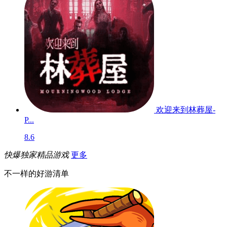
欢迎来到林葬屋-
P...
8.6
快爆独家精品游戏
更多
不一样的好游清单