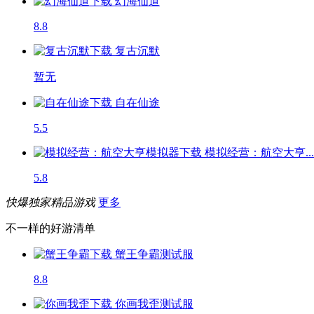
幻海仙道
8.8
复古沉默
暂无
自在仙途
5.5
模拟经营：航空大亨...
5.8
快爆独家精品游戏
更多
不一样的好游清单
蟹王争霸
测试服
8.8
你画我歪
测试服