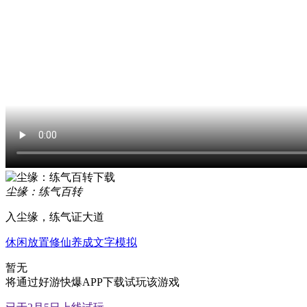
尘缘：练气百转
入尘缘，练气证大道
休闲
放置
修仙
养成
文字
模拟
暂无
将通过好游快爆APP下载试玩该游戏