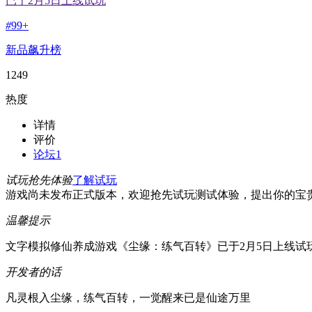
已于2月5日上线试玩
#
99+
新品飙升榜
1249
热度
详情
评价
论坛
1
试玩抢先体验
了解试玩
游戏尚未发布正式版本，欢迎抢先试玩测试体验，提出你的宝
温馨提示
文字模拟修仙养成游戏《尘缘：练气百转》已于2月5日上线试
开发者的话
凡灵根入尘缘，练气百转，一觉醒来已是仙途万里