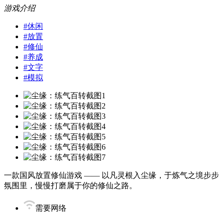
游戏介绍
#
休闲
#
放置
#
修仙
#
养成
#
文字
#
模拟
一款国风放置修仙游戏 —— 以凡灵根入尘缘，于炼气之境步
氛围里，慢慢打磨属于你的修仙之路。
需要网络