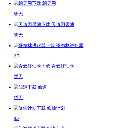
朝天阙
暂无
天道因果簿
暂无
哥布林进化器
2.7
青云修仙录
暂无
仙道
暂无
修仙计划
8.3