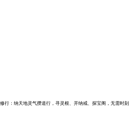
步修行：纳天地灵气攒道行，寻灵根、开纳戒、探宝阁，无需时