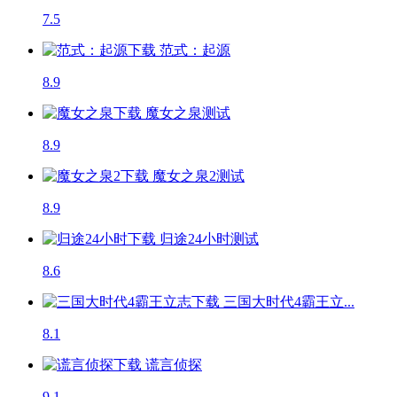
7.5
范式：起源
8.9
魔女之泉
测试
8.9
魔女之泉2
测试
8.9
归途24小时
测试
8.6
三国大时代4霸王立...
8.1
谎言侦探
9.1