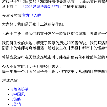
游戏已于7月2日参加「2026好游快爆新品节」，新品节还
马上前往：
「2026好游快爆新品节」
了解更多精彩
开发者的话
官方已入驻
大家好，我们是元夜十二谈的制作组。
元夜十二谈，是我们独立开发的一款策略RPG游戏，将讲述一
我们所生长的大地，积淀了深厚的历史和民俗传说。我们耳濡
阴影中的傩师与奇傩相遇，通过发生在【天枢】都市中的怪异
希望当您穿行在天枢这座城市时，能在街角巷落有撞破蛛丝的
今人不见古时月，今月曾经照古人。
每一年第一个月圆的日子是元夜，但在这里，从您的目光投向
游戏介绍
#
角色扮演
#
中国风
#
策略
#
剧情