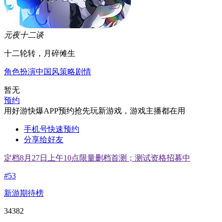
元夜十二谈
十二轮转，月碎傩生
角色扮演
中国风
策略
剧情
暂无
预约
用好游快爆APP预约抢先玩新游戏，游戏主播都在用
手机号快速预约
分享给好友
定档8月27日上午10点限量删档首测；测试资格招募中
#
53
新游期待榜
34382