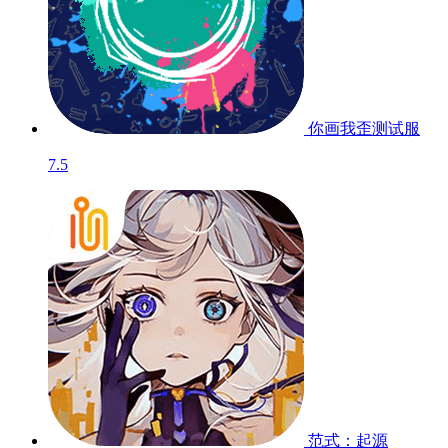
你画我歪
测试服
7.5
范式：起源