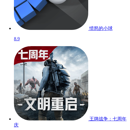
愤怒的小球
8.9
王牌战争：七周年
庆