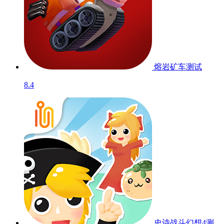
熔岩矿车
测试
8.4
史诗战斗幻想4
测