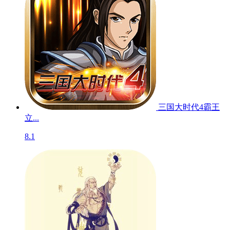
三国大时代4霸王
立...
8.1