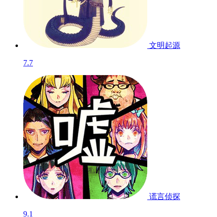
文明起源
7.7
谎言侦探
9.1