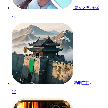
魔女之泉2
测试
8.9
黎明三国2
8.0