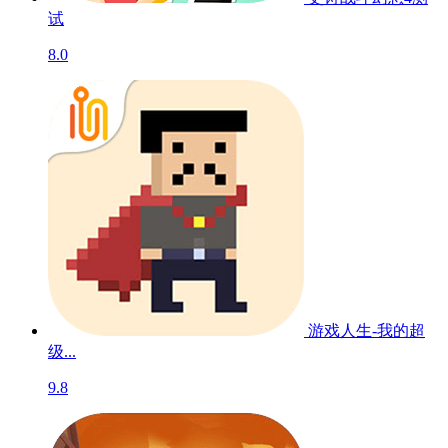
试
8.0
游戏人生-我的超
级...
9.8