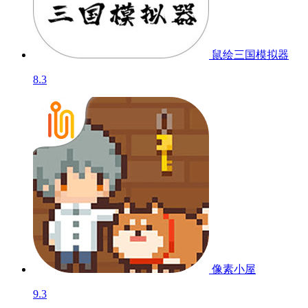
鼠绘三国模拟器
8.3
像素小屋
9.3