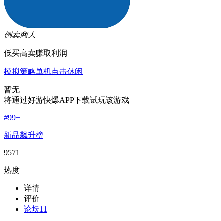
倒卖商人
低买高卖赚取利润
模拟
策略
单机
点击
休闲
暂无
将通过好游快爆APP下载试玩该游戏
#
99+
新品飙升榜
9571
热度
详情
评价
论坛
11