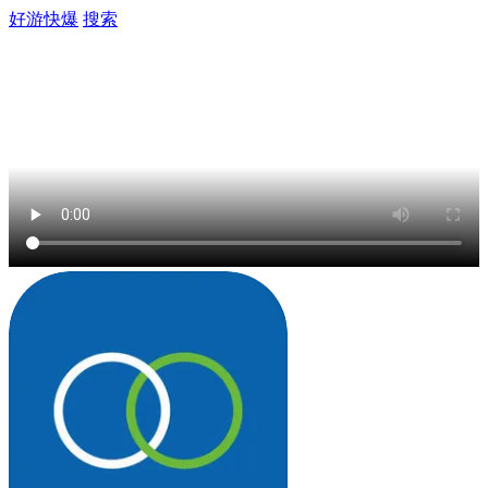
好游快爆
搜索