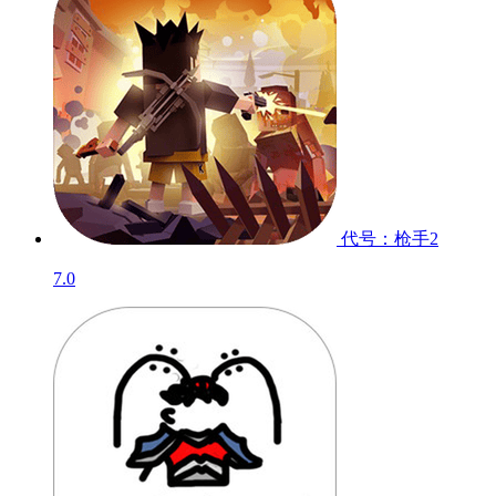
代号：枪手2
7.0