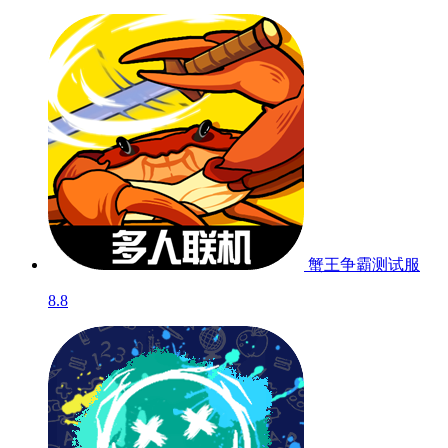
蟹王争霸
测试服
8.8