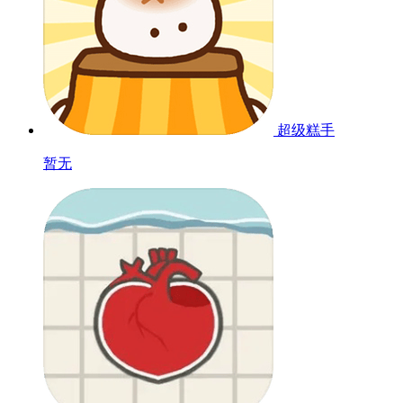
超级糕手
暂无