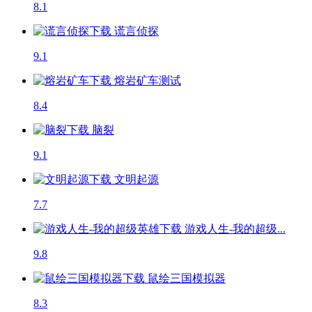
8.1
谎言侦探
9.1
熔岩矿车
测试
8.4
脑裂
9.1
文明起源
7.7
游戏人生-我的超级...
9.8
鼠绘三国模拟器
8.3