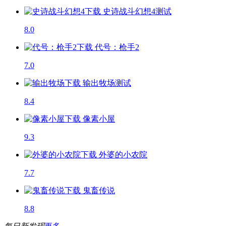
史诗战斗幻想4
测试
8.0
代号：枪手2
7.0
输出牧场
测试
8.4
像素小屋
9.3
外婆的小农院
7.7
鬼畜传说
8.8