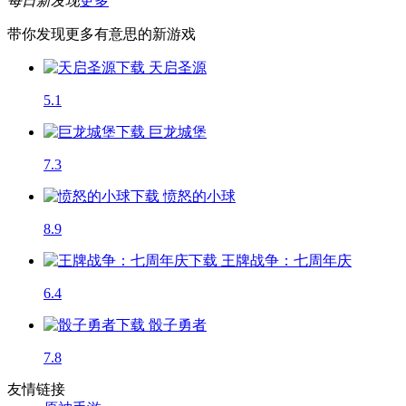
每日新发现
更多
带你发现更多有意思的新游戏
天启圣源
5.1
巨龙城堡
7.3
愤怒的小球
8.9
王牌战争：七周年庆
6.4
骰子勇者
7.8
友情链接