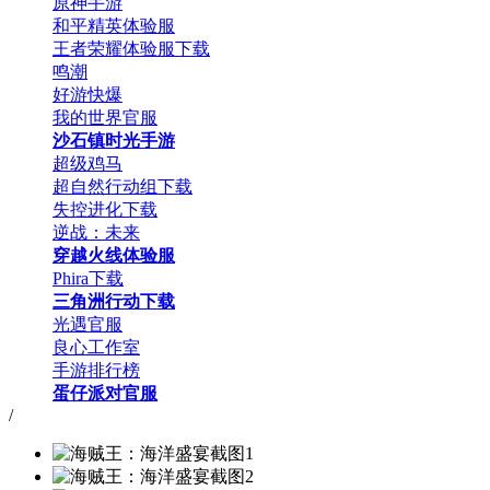
原神手游
和平精英体验服
王者荣耀体验服下载
鸣潮
好游快爆
我的世界官服
沙石镇时光手游
超级鸡马
超自然行动组下载
失控进化下载
逆战：未来
穿越火线体验服
Phira下载
三角洲行动下载
光遇官服
良心工作室
手游排行榜
蛋仔派对官服
/