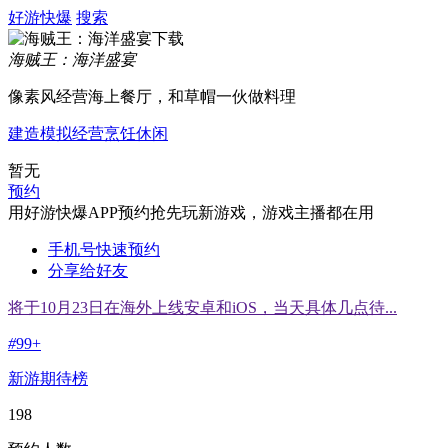
好游快爆
搜索
海贼王：海洋盛宴
像素风经营海上餐厅，和草帽一伙做料理
建造
模拟经营
烹饪
休闲
暂无
预约
用好游快爆APP预约抢先玩新游戏，游戏主播都在用
手机号快速预约
分享给好友
将于10月23日在海外上线安卓和iOS，当天具体几点待...
#
99+
新游期待榜
198