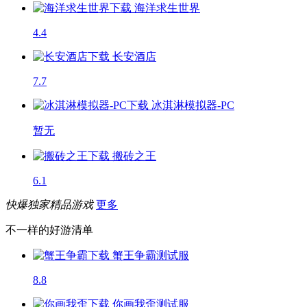
海洋求生世界
4.4
长安酒店
7.7
冰淇淋模拟器-PC
暂无
搬砖之王
6.1
快爆独家精品游戏
更多
不一样的好游清单
蟹王争霸
测试服
8.8
你画我歪
测试服