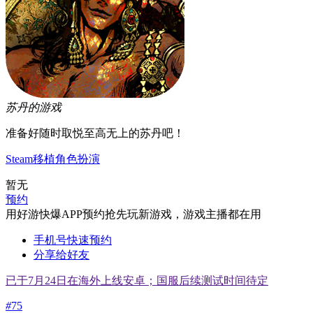
苏丹的游戏
准备好随时取悦至高无上的苏丹吧！
Steam移植
角色扮演
暂无
预约
用好游快爆APP预约抢先玩新游戏，游戏主播都在用
手机号快速预约
分享给好友
已于7月24日在海外上线安卓；国服后续测试时间待定
#
75