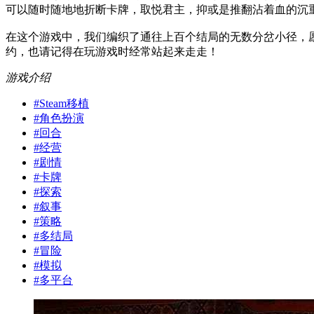
可以随时随地地折断卡牌，取悦君主，抑或是推翻沾着血的沉
在这个游戏中，我们编织了通往上百个结局的无数分岔小径，
约，也请记得在玩游戏时经常站起来走走！
游戏介绍
#
Steam移植
#
角色扮演
#
回合
#
经营
#
剧情
#
卡牌
#
探索
#
叙事
#
策略
#
多结局
#
冒险
#
模拟
#
多平台