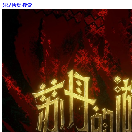
好游快爆
搜索