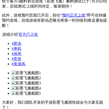
快节奏3v3颜料射击游戏《彩墨飞溅》删档测试已于7月10日结
束，后续测试/上线时间待定，敬请期待！
此外，游戏预约页面已开启，前往“
预约正式上线
”即可在快爆
预约游戏，后续游戏有新动态曝光将第一时间收到推送通知提
醒！
游戏介绍
官方已入驻
#
射击
#
单机
#
休闲
#
竞技
#
美漫风
大家好，我们团队开发的手游彩墨飞溅很快就会与大家见面
了！