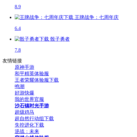
8.9
王牌战争：七周年庆
6.4
骰子勇者
7.8
友情链接
原神手游
和平精英体验服
王者荣耀体验服下载
鸣潮
好游快爆
我的世界官服
沙石镇时光手游
超级鸡马
超自然行动组下载
失控进化下载
逆战：未来