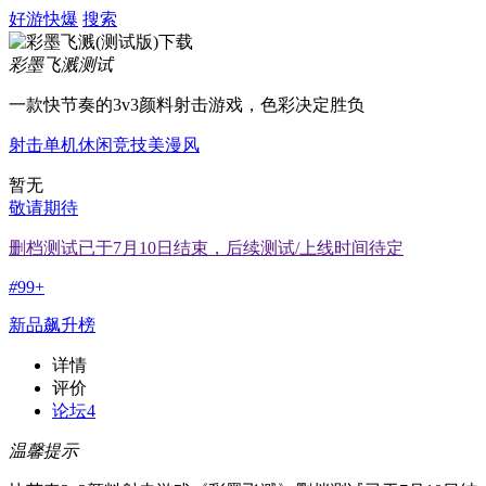
好游快爆
搜索
彩墨飞溅
测试
一款快节奏的3v3颜料射击游戏，色彩决定胜负
射击
单机
休闲
竞技
美漫风
暂无
敬请期待
删档测试已于7月10日结束，后续测试/上线时间待定
#
99+
新品飙升榜
详情
评价
论坛
4
温馨提示