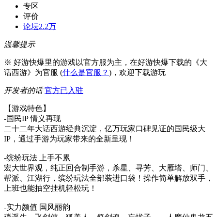
专区
评价
论坛
2.2万
温馨提示
※ 好游快爆里的游戏以官方服为主，在好游快爆下载的《大
话西游》为官服 (
什么是官服？
)，欢迎下载游玩
开发者的话
官方已入驻
【游戏特色】
-国民IP 情义再现
二十二年大话西游经典沉淀，亿万玩家口碑见证的国民级大
IP，通过手游为玩家带来的全新呈现！
-缤纷玩法 上手不累
宏大世界观，纯正回合制手游，杀星、寻芳、大雁塔、师门、
帮派、江湖行，缤纷玩法全部装进口袋！操作简单解放双手，
上班也能抽空挂机轻松玩！
-实力颜值 国风丽韵