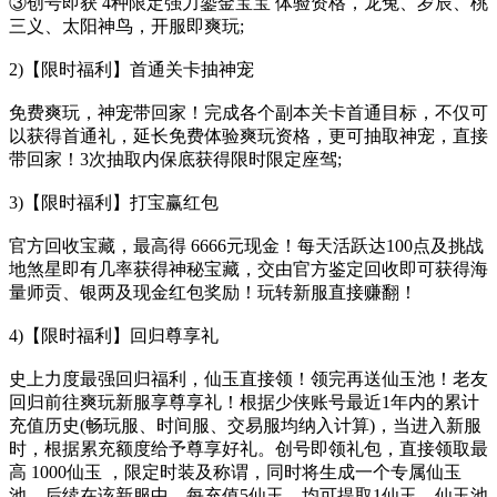
③创号即获 4种限定强力鎏金宝宝 体验资格，龙兔、岁辰、桃
三义、太阳神鸟，开服即爽玩;
2)【限时福利】首通关卡抽神宠
免费爽玩，神宠带回家！完成各个副本关卡首通目标，不仅可
以获得首通礼，延长免费体验爽玩资格，更可抽取神宠，直接
带回家！3次抽取内保底获得限时限定座驾;
3)【限时福利】打宝赢红包
官方回收宝藏，最高得 6666元现金！每天活跃达100点及挑战
地煞星即有几率获得神秘宝藏，交由官方鉴定回收即可获得海
量师贡、银两及现金红包奖励！玩转新服直接赚翻！
4)【限时福利】回归尊享礼
史上力度最强回归福利，仙玉直接领！领完再送仙玉池！老友
回归前往爽玩新服享尊享礼！根据少侠账号最近1年内的累计
充值历史(畅玩服、时间服、交易服均纳入计算)，当进入新服
时，根据累充额度给予尊享好礼。创号即领礼包，直接领取最
高 1000仙玉 ，限定时装及称谓，同时将生成一个专属仙玉
池，后续在该新服中，每充值5仙玉，均可提取1仙玉，仙玉池