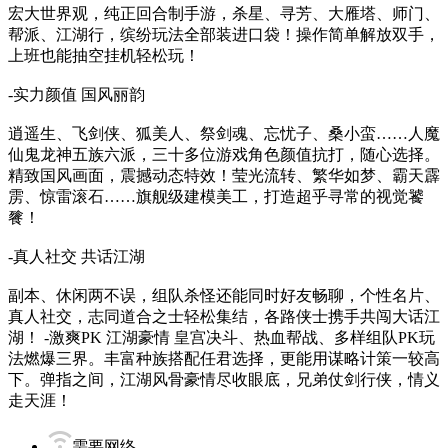
宏大世界观，纯正回合制手游，杀星、寻芳、大雁塔、师门、
帮派、江湖行，缤纷玩法全部装进口袋！操作简单解放双手，
上班也能抽空挂机轻松玩！
-实力颜值 国风丽韵
逍遥生、飞剑侠、狐美人、祭剑魂、忘忧子、桑小蛮……人魔
仙鬼龙神五族六派，三十多位游戏角色颜值抗打，随心选择。
精致国风画面，震撼动态特效！莹光流转、繁华如梦、霸天霹
雳、惊雷滚石……旗舰级建模美工，打造超乎寻常的视觉饕
餮！
-真人社交 共话江湖
副本、休闲两不误，组队杀怪还能同时好友畅聊，个性名片、
真人社交，志同道合之士轻松集结，各路侠士携手共闯大话江
湖！ -激爽PK 江湖豪情 皇宫决斗、热血帮战、多样组队PK玩
法燃爆三界。丰富种族搭配任君选择，更能用谋略计策一较高
下。弹指之间，江湖风骨豪情尽收眼底，兄弟仗剑行侠，情义
走天涯！
需要网络