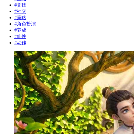
#
竞技
#
社交
#
策略
#
角色扮演
#
养成
#
仙侠
#
动作