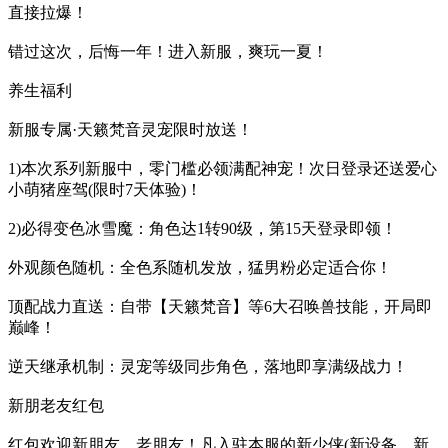
直接拉爆！
错过这次，后悔一年！进入新服，爽玩一夏！
养生福利
新服专属·天籁梵音灵宠限时放送！
1)本次系列新服中，零门槛必领满配神宠！次日登录还送爱心
小萌猪座驾(限时7天体验)！
2)必得变色冰雪魔：角色达1转90级，第15天登录即领！
外观颜色随机：全色系随机发放，猛男粉必定适合你！
顶配战力直送：自带【天籁梵音】等6大召唤兽技能，开局即
巅峰！
逆天继承机制：灵宠等级同步角色，落地即享满级战力！
新朋老友红包
红包欢迎新朋友、老朋友！凡入驻本服的新少侠(新设备，新