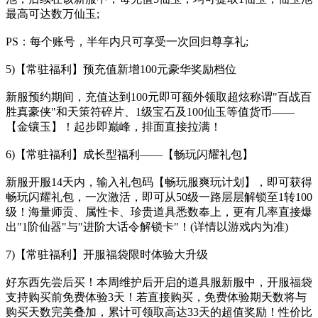
最高可达数万仙玉;
PS：每个账号，半年内只可享受一次回归尊享礼;
5)【常驻福利】预充值新增100元豪华奖励档位
新服预约期间，充值达到100元即可额外领取超炫称谓"百战百
胜真豪侠"和天策符碎片、1级宝石及100仙玉等值货币——
【金镶玉】！起步即巅峰，排面直接拉满！
6)【常驻福利】成长型福利——【畅玩闪耀礼包】
新服开服14天内，输入礼包码【畅玩服爽玩计划】，即可获得
畅玩闪耀礼包，一次激活，即可从50级一路层层解锁至1转100
级！海量师贡、属性卡、珍贵道具悉数奉上，更有几率直接爆
出"1阶仙器"与"进阶大话令解锁卡"！(详情以游戏内为准)
7)【常驻福利】开服福袋限时体验大升级
好东西先尝后买！本周维护后开启的道具服新服中，开服福袋
支持购买前免费体验3天！若直接购买，免费体验期天数将与
购买天数完美叠加，累计可领取高达33天的超值奖励！性价比