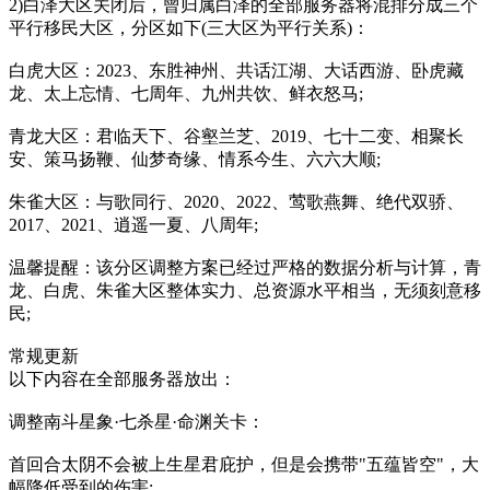
2)白泽大区关闭后，曾归属白泽的全部服务器将混排分成三个
平行移民大区，分区如下(三大区为平行关系)：
白虎大区：2023、东胜神州、共话江湖、大话西游、卧虎藏
龙、太上忘情、七周年、九州共饮、鲜衣怒马;
青龙大区：君临天下、谷壑兰芝、2019、七十二变、相聚长
安、策马扬鞭、仙梦奇缘、情系今生、六六大顺;
朱雀大区：与歌同行、2020、2022、莺歌燕舞、绝代双骄、
2017、2021、逍遥一夏、八周年;
温馨提醒：该分区调整方案已经过严格的数据分析与计算，青
龙、白虎、朱雀大区整体实力、总资源水平相当，无须刻意移
民;
常规更新
以下内容在全部服务器放出：
调整南斗星象·七杀星·命渊关卡：
首回合太阴不会被上生星君庇护，但是会携带"五蕴皆空"，大
幅降低受到的伤害;