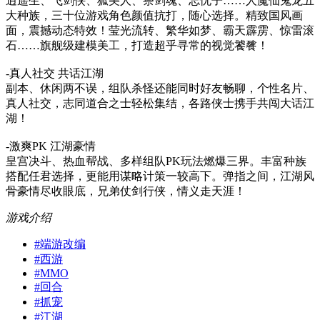
逍遥生、飞剑侠、狐美人、祭剑魂、忘忧子……人魔仙鬼龙五
大种族，三十位游戏角色颜值抗打，随心选择。精致国风画
面，震撼动态特效！莹光流转、繁华如梦、霸天霹雳、惊雷滚
石……旗舰级建模美工，打造超乎寻常的视觉饕餮！
-真人社交 共话江湖
副本、休闲两不误，组队杀怪还能同时好友畅聊，个性名片、
真人社交，志同道合之士轻松集结，各路侠士携手共闯大话江
湖！
-激爽PK 江湖豪情
皇宫决斗、热血帮战、多样组队PK玩法燃爆三界。丰富种族
搭配任君选择，更能用谋略计策一较高下。弹指之间，江湖风
骨豪情尽收眼底，兄弟仗剑行侠，情义走天涯！
游戏介绍
#
端游改编
#
西游
#
MMO
#
回合
#
抓宠
#
江湖