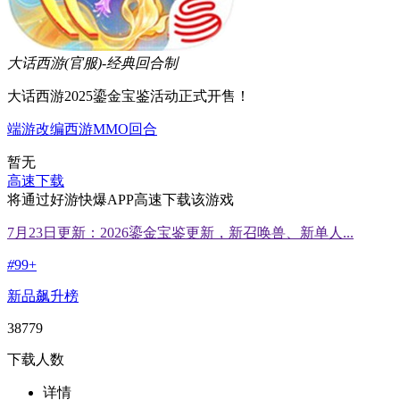
大话西游(官服)-经典回合制
大话西游2025鎏金宝鉴活动正式开售！
端游改编
西游
MMO
回合
暂无
高速下载
将通过好游快爆APP高速下载该游戏
7月23日更新：2026鎏金宝鉴更新，新召唤兽、新单人...
#
99+
新品飙升榜
38779
下载人数
详情