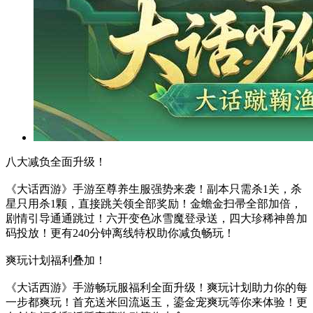
八大减负全面升级！
《大话西游》手游至尊养生服强势来袭！副本只需杀1关，杀
星只用杀1颗，直接跳关领全部奖励！金蟾金扫帚全部加倍，
剧情引导通通跳过！六开变色冰雪魔登录送，四大珍稀神兽加
码投放！更有240分钟离线特权助你减负畅玩！
爽玩计划福利叠加！
《大话西游》手游畅玩服福利全面升级！爽玩计划助力你的每
一步都爽玩！首充送米回流返玉，鎏金宠爽玩等你来体验！更