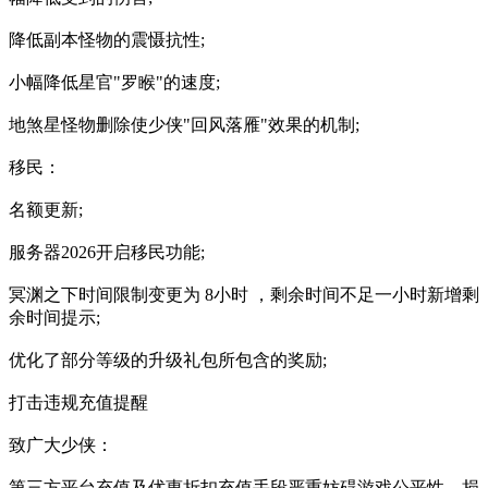
降低副本怪物的震慑抗性;
小幅降低星官"罗睺"的速度;
地煞星怪物删除使少侠"回风落雁"效果的机制;
移民：
名额更新;
服务器2026开启移民功能;
冥渊之下时间限制变更为 8小时 ，剩余时间不足一小时新增剩
余时间提示;
优化了部分等级的升级礼包所包含的奖励;
打击违规充值提醒
致广大少侠：
第三方平台充值及优惠折扣充值手段严重妨碍游戏公平性，损