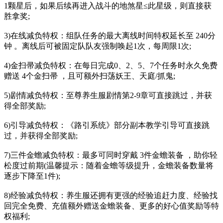
1颗星后，如果后续再进入战斗的地煞星≤此星级，则直接获
胜拿奖;
3)在线减负特权：组队任务的最大离线时间特权延长至 240分
钟 。离线后可被固定队队友强制唤起1次，每周限1次;
4)金扫帚减负特权：在每日完成0、2、5、7个任务时永久免费
赠送 4个金扫帚 ，且可额外扫荡妖王、天庭/抓鬼;
5)剧情减负特权：至尊养生服剧情第2-9章可直接跳过，并获
得全部奖励;
6)引导减负特权：《路引系统》部分副本教学引导可直接跳
过，并获得全部奖励;
7)三件金蟾减负特权：最多可同时穿戴 3件金蟾装备 ，助你轻
松度过前期(温馨提示：随着金蟾等级提升，金蟾装备数量将
逐步下降至1件);
8)经验减负特权：养生服还拥有更强的经验追赶力度、经验找
回完全免费、充值额外赠送金蟾装备、更多的好心值奖励等特
权福利;