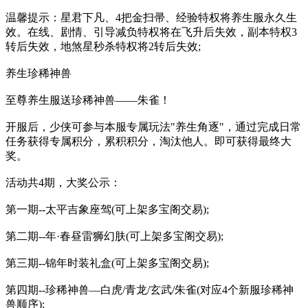
温馨提示：星君下凡、4把金扫帚、经验特权将养生服永久生
效。在线、剧情、引导减负特权将在飞升后失效，副本特权3
转后失效，地煞星秒杀特权将2转后失效;
养生珍稀神兽
至尊养生服送珍稀神兽——朱雀！
开服后，少侠可参与本服专属玩法"养生角逐"，通过完成日常
任务获得专属积分，累积积分，淘汰他人。即可获得最终大
奖。
活动共4期，大奖公示：
第一期--太平吉象座驾(可上架多宝阁交易);
第二期--年·春昼雷狮幻肤(可上架多宝阁交易);
第三期--锦年时装礼盒(可上架多宝阁交易);
第四期--珍稀神兽—白虎/青龙/玄武/朱雀(对应4个新服珍稀神
兽顺序);