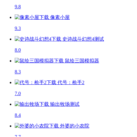
9.8
像素小屋
9.3
史诗战斗幻想4
测试
8.0
鼠绘三国模拟器
8.3
代号：枪手2
7.0
输出牧场
测试
8.4
外婆的小农院
7.7