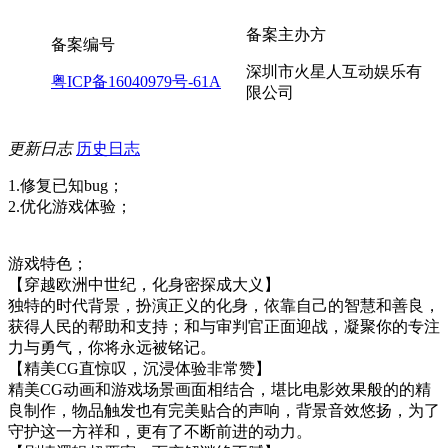
备案主办方
备案编号
深圳市火星人互动娱乐有
粤ICP备16040979号-61A
限公司
更新日志
历史日志
1.修复已知bug；
2.优化游戏体验；
游戏特色；
【穿越欧洲中世纪，化身密探成大义】
独特的时代背景，扮演正义的化身，依靠自己的智慧和善良，
获得人民的帮助和支持；和与审判官正面迎战，凝聚你的专注
力与勇气，你将永远被铭记。
【精美CG直惊叹，沉浸体验非常赞】
精美CG动画和游戏场景画面相结合，堪比电影效果般的的精
良制作，物品触发也有完美贴合的声响，背景音效悠扬，为了
守护这一方祥和，更有了不断前进的动力。