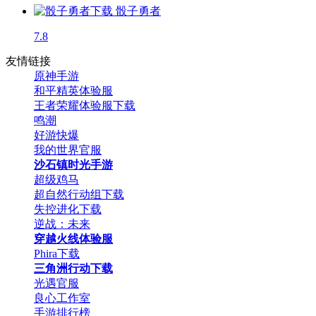
骰子勇者
7.8
友情链接
原神手游
和平精英体验服
王者荣耀体验服下载
鸣潮
好游快爆
我的世界官服
沙石镇时光手游
超级鸡马
超自然行动组下载
失控进化下载
逆战：未来
穿越火线体验服
Phira下载
三角洲行动下载
光遇官服
良心工作室
手游排行榜