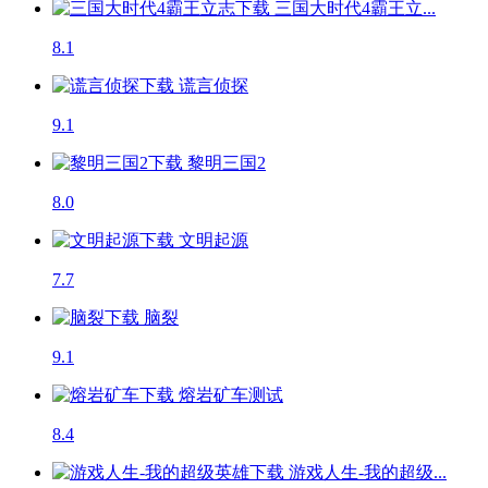
三国大时代4霸王立...
8.1
谎言侦探
9.1
黎明三国2
8.0
文明起源
7.7
脑裂
9.1
熔岩矿车
测试
8.4
游戏人生-我的超级...