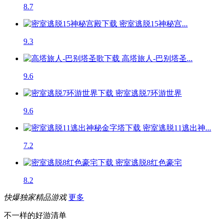
8.7
密室逃脱15神秘宫...
9.3
高塔旅人-巴别塔圣...
9.6
密室逃脱7环游世界
9.6
密室逃脱11逃出神...
7.2
密室逃脱8红色豪宅
8.2
快爆独家精品游戏
更多
不一样的好游清单