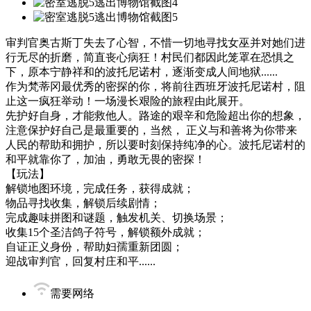
审判官奥古斯丁失去了心智，不惜一切地寻找女巫并对她们进
行无尽的折磨，简直丧心病狂！村民们都因此笼罩在恐惧之
下，原本宁静祥和的波托尼诺村，逐渐变成人间地狱......
作为梵蒂冈最优秀的密探的你，将前往西班牙波托尼诺村，阻
止这一疯狂举动！一场漫长艰险的旅程由此展开。
先护好自身，才能救他人。路途的艰辛和危险超出你的想象，
注意保护好自己是最重要的，当然， 正义与和善将为你带来
人民的帮助和拥护，所以要时刻保持纯净的心。波托尼诺村的
和平就靠你了，加油，勇敢无畏的密探！
【玩法】
解锁地图环境，完成任务，获得成就；
物品寻找收集，解锁后续剧情；
完成趣味拼图和谜题，触发机关、切换场景；
收集15个圣洁鸽子符号，解锁额外成就；
自证正义身份，帮助妇孺重新团圆；
迎战审判官，回复村庄和平......
需要网络