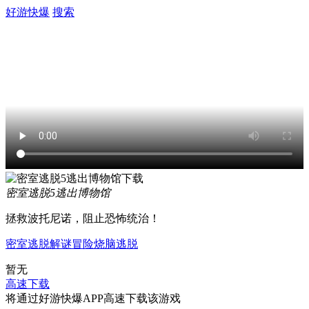
好游快爆
搜索
密室逃脱5逃出博物馆
拯救波托尼诺，阻止恐怖统治！
密室逃脱
解谜
冒险
烧脑
逃脱
暂无
高速下载
将通过好游快爆APP高速下载该游戏