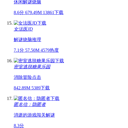
休闲
解谜
烧脑
8.6分
679.49M
13861下载
女法医JD
解谜
烧脑
推理
7.1分
57.50M
4579热度
密室逃脱糖果乐园
消除
冒险
点击
842.89M
5389下载
匿名信：隐匿者
消逝的游戏
闯关
解谜
8.3分