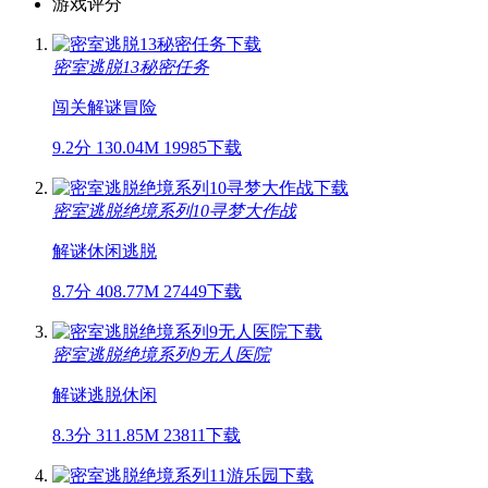
游戏评分
密室逃脱13秘密任务
闯关
解谜
冒险
9.2分
130.04M
19985下载
密室逃脱绝境系列10寻梦大作战
解谜
休闲
逃脱
8.7分
408.77M
27449下载
密室逃脱绝境系列9无人医院
解谜
逃脱
休闲
8.3分
311.85M
23811下载