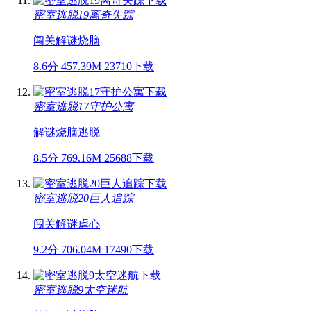
密室逃脱19离奇失踪
闯关
解谜
烧脑
8.6分
457.39M
23710下载
密室逃脱17守护公寓
解谜
烧脑
逃脱
8.5分
769.16M
25688下载
密室逃脱20巨人追踪
闯关
解谜
虐心
9.2分
706.04M
17490下载
密室逃脱9太空迷航