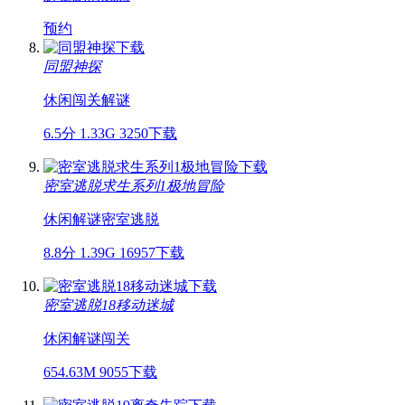
预约
同盟神探
休闲
闯关
解谜
6.5分
1.33G
3250下载
密室逃脱求生系列1极地冒险
休闲
解谜
密室逃脱
8.8分
1.39G
16957下载
密室逃脱18移动迷城
休闲
解谜
闯关
654.63M
9055下载