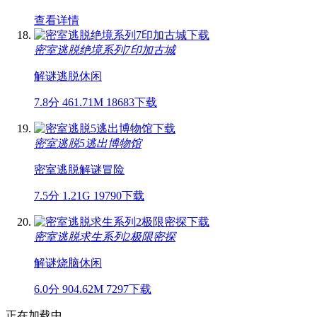
查看详情
密室逃脱绝境系列7印加古城
解谜
逃脱
休闲
7.8分
461.71M
18683下载
密室逃脱5逃出博物馆
密室逃脱
解谜
冒险
7.5分
1.21G
19790下载
密室逃脱求生系列2极限密探
解谜
烧脑
休闲
6.0分
904.62M
7297下载
正在加载中...