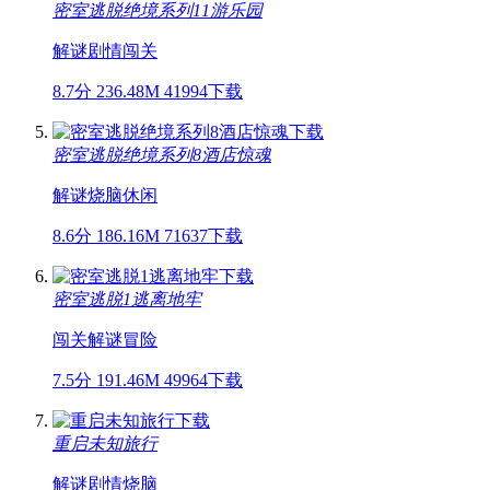
密室逃脱绝境系列11游乐园
解谜
剧情
闯关
8.7分
236.48M
41994下载
密室逃脱绝境系列8酒店惊魂
解谜
烧脑
休闲
8.6分
186.16M
71637下载
密室逃脱1逃离地牢
闯关
解谜
冒险
7.5分
191.46M
49964下载
重启未知旅行
解谜
剧情
烧脑