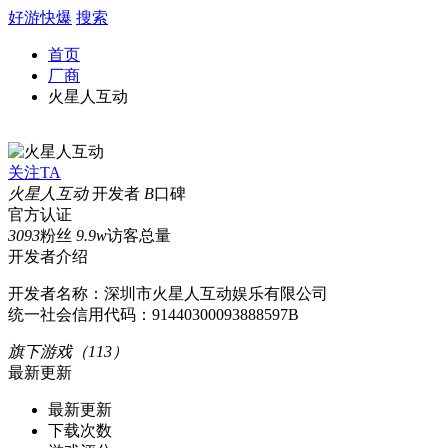
好游快爆
搜索
首页
厂商
火星人互动
关注TA
火星人互动
开发者
B
口碑
官方认证
3093
粉丝
9.9w
访客总量
开发者介绍
开发者名称：深圳市火星人互动娱乐有限公司
统一社会信用代码：91440300093888597B
旗下游戏（113）
最新更新
最新更新
下载次数