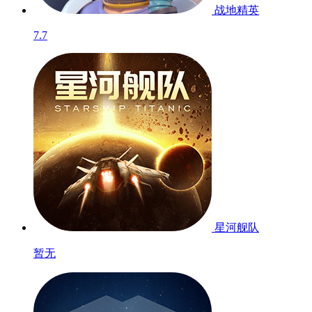
战地精英
7.7
星河舰队
暂无