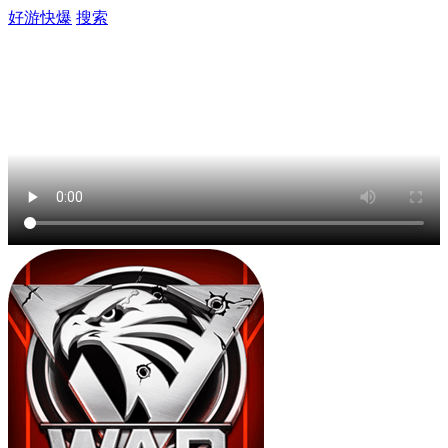
好游快爆
搜索