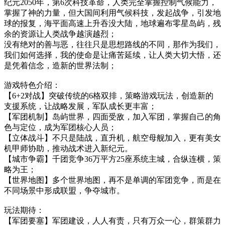
纪元2050年，第6次科技革命，人类完全掌握控制气候能力，
掌握了神的力量，但大国间利用气候科技，发起战争，引发地
球的报复，海平面高速上升吞没大陆，地球遍布零星岛屿，残
余的资源让人类战争越演越烈；
没有绝对的善与恶，往往只是思想路线的不同，那作为我们，
我们如何选择，我的使命是让痛苦延续，让人类大切大悟，还
是凭着信念，造新的世界法制；
游戏特色介绍：
【6+2对战】突破传统的6格双排，策略游戏玩法，创造新的
支援系统，让战略发展，军队成长更丰富；
【军团机制】岛屿世界，四面受敌，加入军团，掌握自己的角
色与定位，成为军团核心人员；
【立体战斗】不只是陆战，直升机，航空母舰加入，更有美女
机甲师协助，推动战术进入新纪元。
【城市争霸】千团竞争36万平方25座系统主城，合纵连横，策
略为王；
【世界地图】多个世界地图，再不是单调的军团竞争，而是在
不同场景中形成联盟，争夺城市。
玩法期待：
【军团要塞】军团建设，人人有责，只有万众一心，群策群力