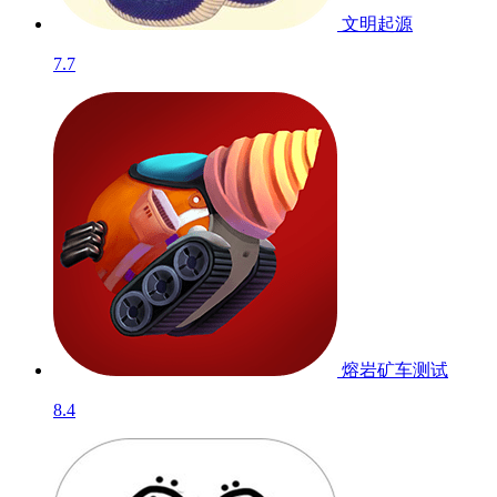
文明起源
7.7
熔岩矿车
测试
8.4