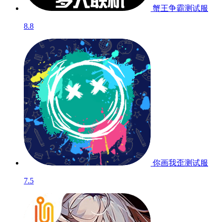
蟹王争霸
测试服
8.8
你画我歪
测试服
7.5