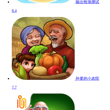
输出牧场
测试
8.4
外婆的小农院
7.7