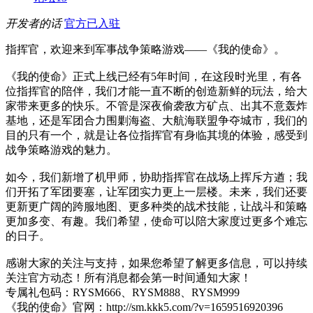
开发者的话
官方已入驻
指挥官，欢迎来到军事战争策略游戏——《我的使命》。
《我的使命》正式上线已经有5年时间，在这段时光里，有各
位指挥官的陪伴，我们才能一直不断的创造新鲜的玩法，给大
家带来更多的快乐。不管是深夜偷袭敌方矿点、出其不意轰炸
基地，还是军团合力围剿海盗、大航海联盟争夺城市，我们的
目的只有一个，就是让各位指挥官有身临其境的体验，感受到
战争策略游戏的魅力。
如今，我们新增了机甲师，协助指挥官在战场上挥斥方遒；我
们开拓了军团要塞，让军团实力更上一层楼。未来，我们还要
更新更广阔的跨服地图、更多种类的战术技能，让战斗和策略
更加多变、有趣。我们希望，使命可以陪大家度过更多个难忘
的日子。
感谢大家的关注与支持，如果您希望了解更多信息，可以持续
关注官方动态！所有消息都会第一时间通知大家！
专属礼包码：RYSM666、RYSM888、RYSM999
《我的使命》官网：http://sm.kkk5.com/?v=1659516920396