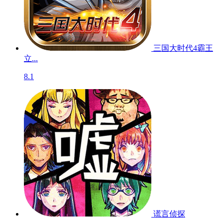
三国大时代4霸王
立...
8.1
谎言侦探