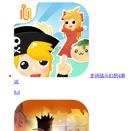
史诗战斗幻想4
测
试
8.0