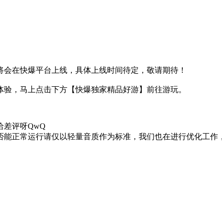
将会在快爆平台上线，具体上线时间待定，敬请期待！
体验，马上点击下方【快爆独家精品好游】前往游玩。
差评呀QwQ
否能正常运行请仅以轻量音质作为标准，我们也在进行优化工作