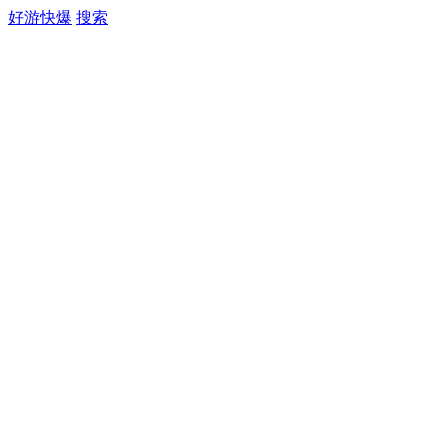
好游快爆
搜索