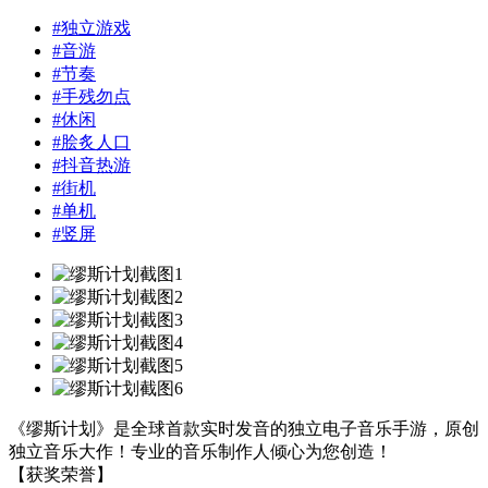
#
独立游戏
#
音游
#
节奏
#
手残勿点
#
休闲
#
脍炙人口
#
抖音热游
#
街机
#
单机
#
竖屏
《缪斯计划》是全球首款实时发音的独立电子音乐手游，原创
独立音乐大作！专业的音乐制作人倾心为您创造！
【获奖荣誉】