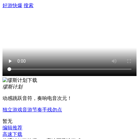
好游快爆
搜索
缪斯计划
动感跳跃音符，奏响电音次元！
独立游戏
音游
节奏
手残勿点
暂无
编辑推荐
高速下载