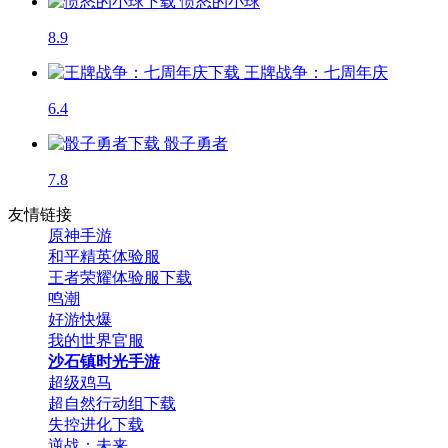
愤怒的小球
8.9
王牌战争：七周年庆
6.4
骰子勇者
7.8
友情链接
原神手游
和平精英体验服
王者荣耀体验服下载
鸣潮
好游快爆
我的世界官服
沙石镇时光手游
超级鸡马
超自然行动组下载
失控进化下载
逆战：未来