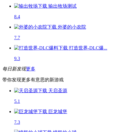
输出牧场
测试
8.4
外婆的小农院
7.7
打造世界-DLC爆...
9.3
每日新发现
更多
带你发现更多有意思的新游戏
天启圣源
5.1
巨龙城堡
7.3