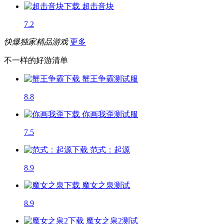
超击音块
7.2
快爆独家精品游戏
更多
不一样的好游清单
蟹王争霸
测试服
8.8
你画我歪
测试服
7.5
范式：起源
8.9
魔女之泉
测试
8.9
魔女之泉2
测试