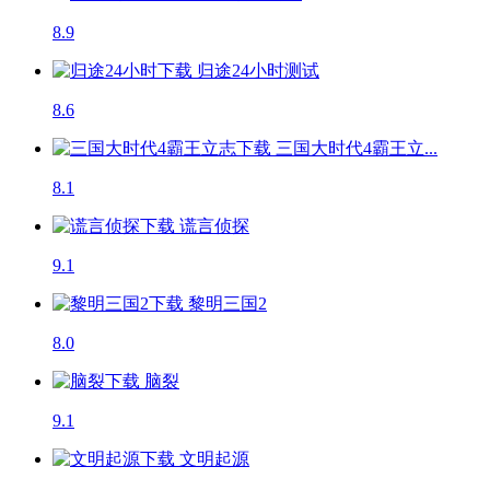
8.9
归途24小时
测试
8.6
三国大时代4霸王立...
8.1
谎言侦探
9.1
黎明三国2
8.0
脑裂
9.1
文明起源