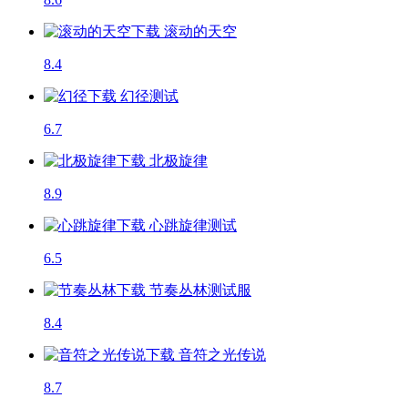
滚动的天空
8.4
幻径
测试
6.7
北极旋律
8.9
心跳旋律
测试
6.5
节奏丛林
测试服
8.4
音符之光传说
8.7