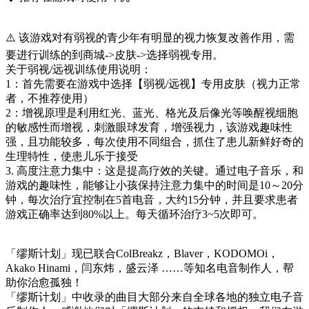
⚠️ 该游戏对有弱视的青少年有明显的视力恢复改善作用，需
要进行训练的到商城->皮肤->选择弱视专用。
关于弱视/远视训练使用说明：
1：首先需要在游戏中选择【弱视/远视】专用皮肤（视力正常
者，不推荐使用）
2：增视原理是利用红光、蓝光、格光及后像光等唤醒视细胞
的敏感性而增视，刺激眼球发育，增强视力，该游戏趣味性
强，且功能较多，每次使用不同组合，抓住了患儿新鲜好奇的
生理特性，使患儿乐于接受
3. 高度注意力集中：这是提高疗效的关键。通过电子音乐，和
游戏的趣味性，能够让小孩保持注意力集中的时间是10～20分
钟，每次治疗宜控制在5首电音，大约15分钟，并且要求患者
游戏正确率达到80%以上。每天循环治疗3~5次即可。
「缪斯计划」现已联合ColBreakz，Blaver，KODOMOi，
Akako Hinami，闫东炜，盛云泽 ……等知名电音制作人，帮
助你治愈孤独！
「缪斯计划」中收录的曲目大部分来自全球各地的独立电子音