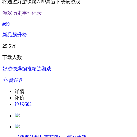
将通过好游快爆APP高速下载该游戏
游戏历史事件记录
#
99+
新品飙升榜
25.5万
下载人数
好游快爆编推精选游戏
心·赏佳作
详情
评价
论坛
602