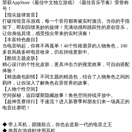
荣获AppStore《最佳中文独立游戏》《最佳音乐节奏》荣誉称
号！
【指尖旋律发音】
打破传统音乐游戏，每一个音符都将被实时激活。当你的手指
按下，即刻回馈美妙的旋律！充满动感和跳跃性的原创音乐，
让你身临其境，感受指尖带来的实时演奏！
【丰富特色曲目】
当电音响起，你将不再孤单！40个性格迥异的人物角色，100
多首风格多样电音收录，仍在持续更新中。
【酷炫主题皮肤】
精心设计的个性化皮肤，更具冲击力的视觉效果，可自由搭配
体验！
【精选曲包剧情】不同主题的精选包，结合了人物角色之间的
羁绊，让你深入了解角色在异世界的故事。
【人物个性空间】
空间探秘，追踪缪斯隐藏故事！角色空间持续开放中。
【超神竞赛排行】手速流？进入新赛季和朋友们来一场真正的
电音比赛吧！
◆ 带上耳机，跟随鼓点，你也会是新一代的电音之王
◆ 推荐在游戏时使用耳机