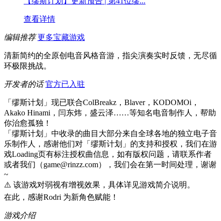
【缪斯计划】更新预告 | 第41位缪...
查看详情
编辑推荐
更多宝藏游戏
清新简约的全原创电音风格音游，指尖演奏实时反馈，无尽循
环极限挑战。
开发者的话
官方已入驻
「缪斯计划」现已联合ColBreakz，Blaver，KODOMOi，
Akako Hinami，闫东炜，盛云泽……等知名电音制作人，帮助
你治愈孤独！
「缪斯计划」中收录的曲目大部分来自全球各地的独立电子音
乐制作人，感谢他们对「缪斯计划」的支持和授权，我们在游
戏Loading页有标注授权曲信息，如有版权问题，请联系作者
或者我们（game@rinzz.com），我们会在第一时间处理，谢谢
~
⚠️ 该游戏对弱视有增视效果，具体详见游戏简介说明。
在此，感谢Rodri 为新角色赋能！
游戏介绍