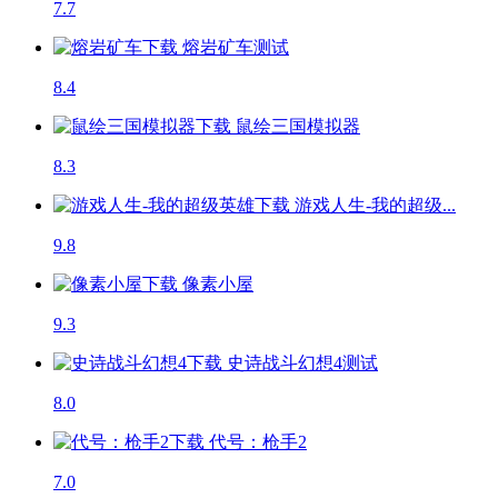
7.7
熔岩矿车
测试
8.4
鼠绘三国模拟器
8.3
游戏人生-我的超级...
9.8
像素小屋
9.3
史诗战斗幻想4
测试
8.0
代号：枪手2
7.0