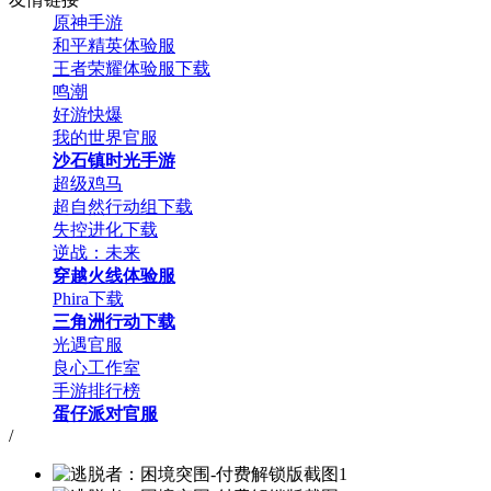
原神手游
和平精英体验服
王者荣耀体验服下载
鸣潮
好游快爆
我的世界官服
沙石镇时光手游
超级鸡马
超自然行动组下载
失控进化下载
逆战：未来
穿越火线体验服
Phira下载
三角洲行动下载
光遇官服
良心工作室
手游排行榜
蛋仔派对官服
/