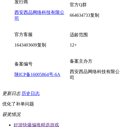
发行商
官方Q群
西安西品网络科技有限公
664634733
复制
司
官方客服
适龄范围
1643403609
复制
12+
备案主办方
备案编号
西安西品网络科技有限公
陕ICP备16005864号-6A
司
更新日志
历史日志
优化了补单问题
获奖情况
好游快爆编推精选游戏