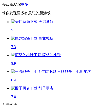
每日新发现
更多
带你发现更多有意思的新游戏
天启圣源
5.1
巨龙城堡
7.3
愤怒的小球
8.9
王牌战争：七周年庆
6.4
骰子勇者
7.8
友情链接