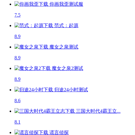
你画我歪
测试服
7.5
范式：起源
8.9
魔女之泉
测试
8.9
魔女之泉2
测试
8.9
归途24小时
测试
8.6
三国大时代4霸王立...
8.1
谎言侦探