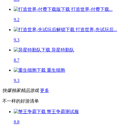
打造世界-付费下载...
9.2
打造世界-先试玩后...
9.3
异星特勤队
8.7
重生细胞
9.3
快爆独家精品游戏
更多
不一样的好游清单
蟹王争霸
测试服
8.8