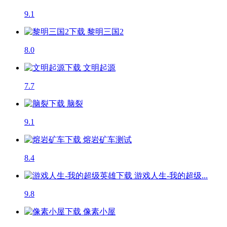
9.1
黎明三国2
8.0
文明起源
7.7
脑裂
9.1
熔岩矿车
测试
8.4
游戏人生-我的超级...
9.8
像素小屋