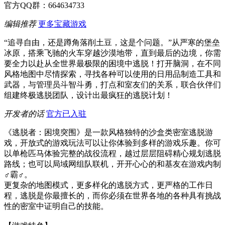
官方QQ群：664634733
编辑推荐
更多宝藏游戏
“追寻自由，还是蹲角落削土豆，这是个问题。”从严寒的堡垒
冰原，搭乘飞驰的火车穿越沙漠地带，直到最后的边境，你需
要全力以赴从全世界最极限的困境中逃脱！打开脑洞，在不同
风格地图中尽情探索，寻找各种可以使用的日用品制造工具和
武器，与管理员斗智斗勇，打点和室友们的关系，联合伙伴们
组建终极逃脱团队，设计出最疯狂的逃脱计划！
开发者的话
官方已入驻
《逃脱者：困境突围》是一款风格独特的沙盒类密室逃脱游
戏，开放式的游戏玩法可以让你体验到多样的游戏乐趣。你可
以单枪匹马体验完整的战役流程，越过层层阻碍精心规划逃脱
路线；也可以局域网组队联机，开开心心的和基友在游戏内制
♂霸♂。
更复杂的地图模式，更多样化的逃脱方式，更严格的工作日
程，逃脱是你最擅长的，而你必须在世界各地的各种具有挑战
性的密室中证明自己的技能。