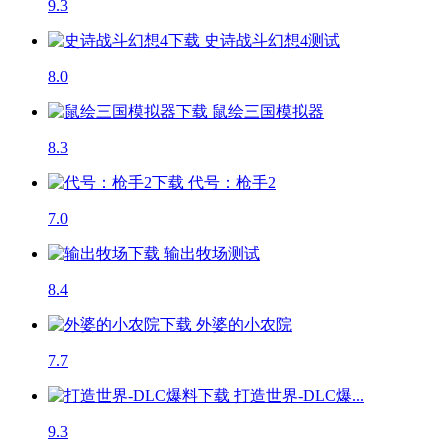
9.3
史诗战斗幻想4
测试
8.0
鼠绘三国模拟器
8.3
代号：枪手2
7.0
输出牧场
测试
8.4
外婆的小农院
7.7
打造世界-DLC爆...
9.3