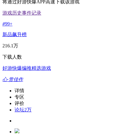
将通过好游快爆APP高速下载该游戏
游戏历史事件记录
#
99+
新品飙升榜
216.1万
下载人数
好游快爆编推精选游戏
心·赏佳作
详情
专区
评价
论坛
2万