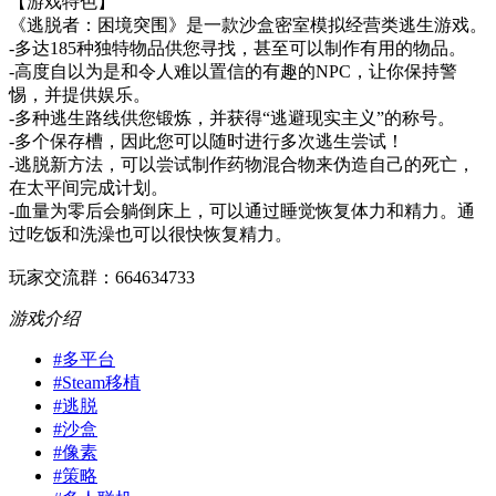
【游戏特色】
《逃脱者：困境突围》是一款沙盒密室模拟经营类逃生游戏。
-多达185种独特物品供您寻找，甚至可以制作有用的物品。
-高度自以为是和令人难以置信的有趣的NPC，让你保持警
惕，并提供娱乐。
-多种逃生路线供您锻炼，并获得“逃避现实主义”的称号。
-多个保存槽，因此您可以随时进行多次逃生尝试！
-逃脱新方法，可以尝试制作药物混合物来伪造自己的死亡，
在太平间完成计划。
-血量为零后会躺倒床上，可以通过睡觉恢复体力和精力。通
过吃饭和洗澡也可以很快恢复精力。
玩家交流群：664634733
游戏介绍
#
多平台
#
Steam移植
#
逃脱
#
沙盒
#
像素
#
策略