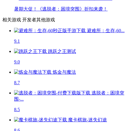
暑期大促！《逃脱者：困境突围》折扣来袭！
相关游戏
开发者其他游戏
避难所：生存-60...
9.1
跳跃之王
测试
9.0
炼金与魔法
8.7
逃脱者：困境突
围-...
8.5
魔卡棋旅-迷失幻途
8.6