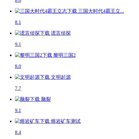
8.6
三国大时代4霸王立...
8.1
谎言侦探
9.1
黎明三国2
8.0
文明起源
7.7
脑裂
9.1
熔岩矿车
测试
8.4