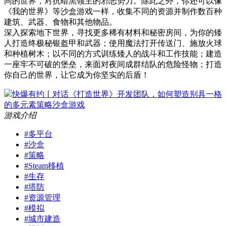
同的世界，对抗暗黑领主的邪恶势力。除此之外，你还可以像
《我的世界》等沙盒游戏一样，收集不同的资源并制作数百种
建筑、武器、食物和其他物品。
深入探索地下世界，寻找更多稀有材料和秘密房间，为你的矮
人打造终极秘银盔甲和武器；使用魔法打开传送门、施放火球
和种植树木；以不同的方式训练矮人的战斗和工作技能；建造
一座牢不可破的堡垒，来面对夜间成群结队的危险怪物；打造
你自己的世界，让它成为你坚实的后盾！
快爆有约丨对话《打造世界》开发团队，如何塑造别具一格
的多元素策略沙盒游戏
游戏介绍
#
多平台
#
沙盒
#
策略
#
Steam移植
#
生存
#
塔防
#
资源管理
#
模拟
#
城市建造