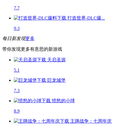
7.7
打造世界-DLC爆...
9.3
每日新发现
更多
带你发现更多有意思的新游戏
天启圣源
5.1
巨龙城堡
7.3
愤怒的小球
8.9
王牌战争：七周年庆