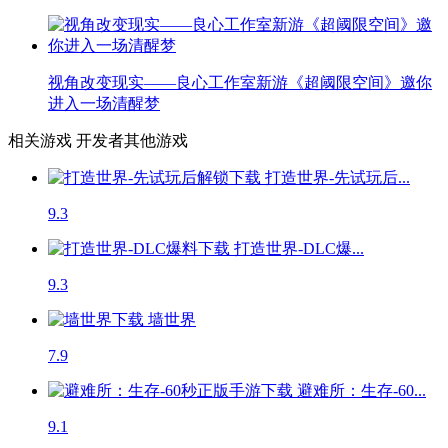
视角改变现实——良心工作室新游《超阈限空间》邀你
进入一场清醒梦
相关游戏
开发者其他游戏
打造世界-先试玩后...
9.3
打造世界-DLC爆...
9.3
墙世界
7.9
避难所：生存-60...
9.1