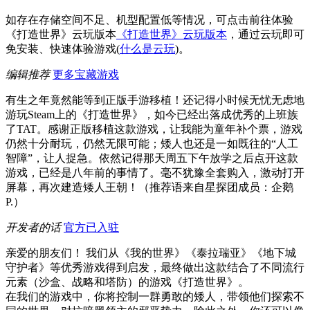
如存在存储空间不足、机型配置低等情况，可点击前往体验
《打造世界》云玩版本
《打造世界》云玩版本
，通过云玩即可
免安装、快速体验游戏(
什么是云玩
)。
编辑推荐
更多宝藏游戏
有生之年竟然能等到正版手游移植！还记得小时候无忧无虑地
游玩Steam上的《打造世界》，如今已经出落成优秀的上班族
了TAT。感谢正版移植这款游戏，让我能为童年补个票，游戏
仍然十分耐玩，仍然无限可能；矮人也还是一如既往的“人工
智障”，让人捉急。依然记得那天周五下午放学之后点开这款
游戏，已经是八年前的事情了。毫不犹豫全套购入，激动打开
屏幕，再次建造矮人王朝！（推荐语来自星探团成员：企鹅
P.）
开发者的话
官方已入驻
亲爱的朋友们！ 我们从《我的世界》《泰拉瑞亚》《地下城
守护者》等优秀游戏得到启发，最终做出这款结合了不同流行
元素（沙盒、战略和塔防）的游戏《打造世界》。
在我们的游戏中，你将控制一群勇敢的矮人，带领他们探索不