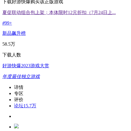
下载好游快爆购买该正版游戏
夏促联动组合包上架；本体限时12元折扣（7月24日上...
#
99+
新品飙升榜
58.5万
下载人数
好游快爆2023游戏大赏
年度最佳独立游戏
详情
专区
评价
论坛
15.7万