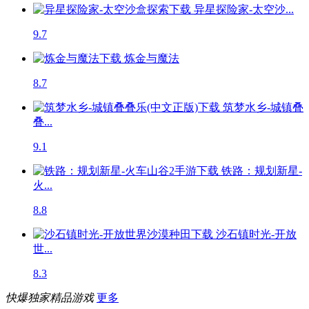
异星探险家-太空沙...
9.7
炼金与魔法
8.7
筑梦水乡-城镇叠
叠...
9.1
铁路：规划新星-
火...
8.8
沙石镇时光-开放
世...
8.3
快爆独家精品游戏
更多