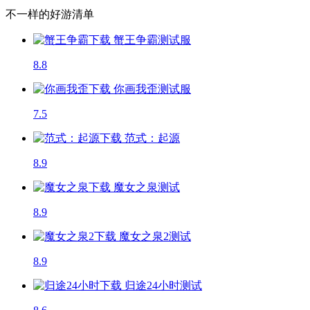
不一样的好游清单
蟹王争霸
测试服
8.8
你画我歪
测试服
7.5
范式：起源
8.9
魔女之泉
测试
8.9
魔女之泉2
测试
8.9
归途24小时
测试