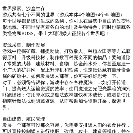
世界探索、沙盒生存
游戏共有七个不同的世界（游戏本体4个地图+4个dlc地图），
每个世界都是随机生成的岛屿，你可以在游戏中自由的改变地
形地貌。不同世界有着各自的地理及生物特色，同时也暗藏各
类怪物和BOSS。带上大聪明矮人征服各个世界吧！
资源采集、制作发展
游戏中挖掘矿藏、捕捉动物、打败敌人、种植农田等等方式获
得原料；升级科技树，制作数百种完全不同的物品！要知道除
了常规的武器、建筑材料、食物、炼金药水外，你甚至建造一
个广大的矿井网，配上升降机和铁路，快速抵达藏有最珍贵金
属的矿脉中。如何发展矮人部落，你可要好好思考一下。
对了，必须得告诉你，游戏中存在各种魔法，比如打开传送
门，提高矮人运输资源的效率；使用魔法之光照亮黑暗的洞穴
吓跑怪物；使用降水或是魔法森林加快树木成长，或者是使用
指南针魔法找到隐藏资源，从而帮助加快资源开采，探索世
界。
自由建造、殖民管理
发展一个部落可没那么容易，你需要安排矮人们的衣食住行，
可以直接控制矮人进行挖掘、砍伐、攻击、建造等操作，并在