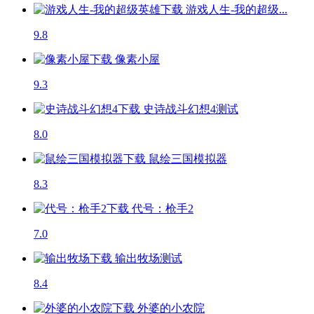
游戏人生-我的超级...
9.8
像素小屋
9.3
史诗战斗幻想4
测试
8.0
鼠绘三国模拟器
8.3
代号：枪手2
7.0
输出牧场
测试
8.4
外婆的小农院