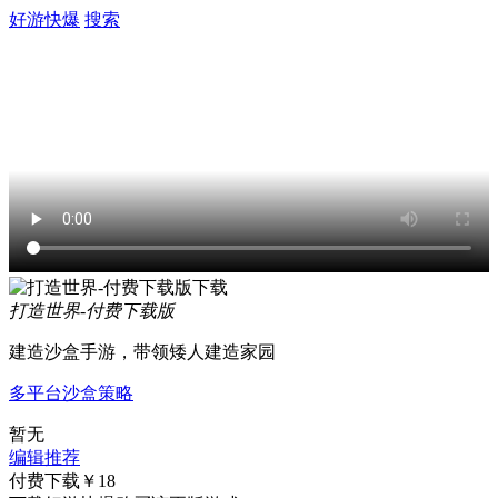
好游快爆
搜索
打造世界-付费下载版
建造沙盒手游，带领矮人建造家园
多平台
沙盒
策略
暂无
编辑推荐
付费下载￥18