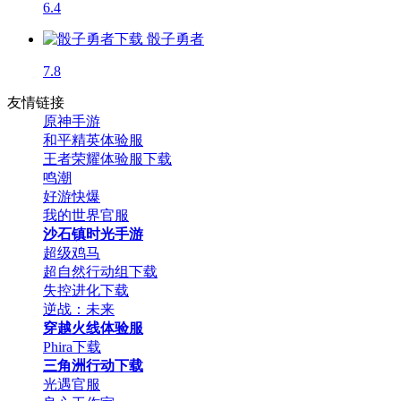
6.4
骰子勇者
7.8
友情链接
原神手游
和平精英体验服
王者荣耀体验服下载
鸣潮
好游快爆
我的世界官服
沙石镇时光手游
超级鸡马
超自然行动组下载
失控进化下载
逆战：未来
穿越火线体验服
Phira下载
三角洲行动下载
光遇官服