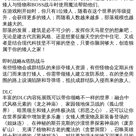
矮人与怪物和BOSS战斗时使用魔法帮助他们。
在游戏刚开始时，你只有1位矮人，随着在这个世界的等级提
升，会获得更多的矮人；而随着人数越来越多，部落规模也越
来越大的。
部落的发展，建筑是必不可少的，发挥你天马星空的想象吧，
无论是建古代宫殿风格、还是想要征服天空的空中住宅、又或
者是结合现代科技坚不可摧的堡垒，只要你脑洞够大，创造独
属于你的矮人之家！
即时战略&塔防战斗
有些怪物会成群结队的来掠夺矮人资源，有些怪物会定期从传
送门而来攻打矮人，你需带领矮人建立攻防系统，在的堡垒周
围的路上设满陷阱和导弹塔，抵抗成群结队入侵而来的敌人。
DLC
丰富的DLC内容拓展既可以带你领略不一样的世界：融合中
式风格元素的《龙之神庙》、家园领地保卫战的《孤山世
界》、暗黑领主和矮人的终极决战《邪恶之心》，还可以让你
在世界探索中增加更多乐趣：女矮人携宠物及新装备登场的
《姐妹连》、在神秘的斯芬克斯的沙漠世界探索神庙的《废弃
矿山》、充满了植物和古老的魔法的《贪婪洞窟》，召唤英雄
战士和法师的《英雄对决》，对抗更加强大的地下深渊头目的