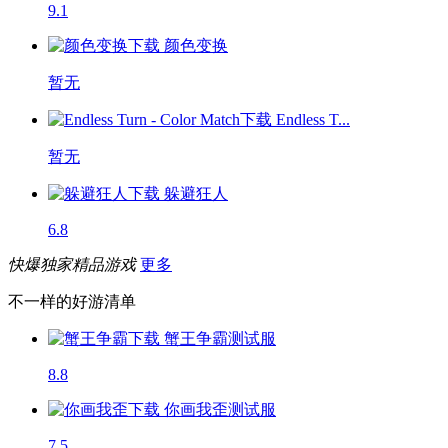
9.1
颜色变换
暂无
Endless T...
暂无
躲避狂人
6.8
快爆独家精品游戏
更多
不一样的好游清单
蟹王争霸
测试服
8.8
你画我歪
测试服
7.5