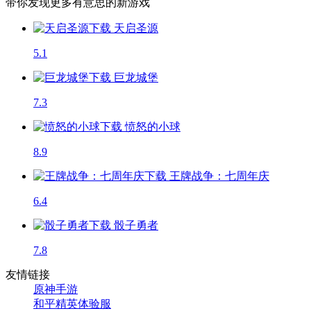
带你发现更多有意思的新游戏
天启圣源
5.1
巨龙城堡
7.3
愤怒的小球
8.9
王牌战争：七周年庆
6.4
骰子勇者
7.8
友情链接
原神手游
和平精英体验服