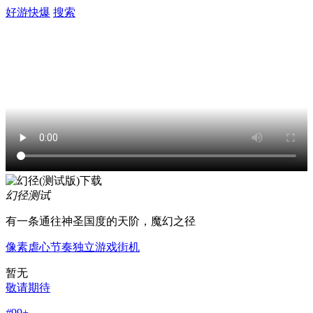
好游快爆
搜索
幻径
测试
有一条通往神圣国度的天阶，魔幻之径
像素
虐心
节奏
独立游戏
街机
暂无
敬请期待
#
99+