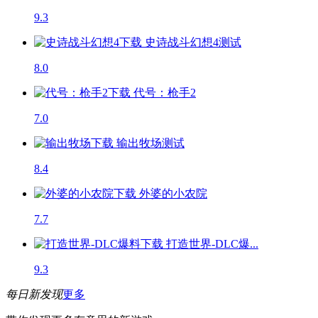
9.3
史诗战斗幻想4
测试
8.0
代号：枪手2
7.0
输出牧场
测试
8.4
外婆的小农院
7.7
打造世界-DLC爆...
9.3
每日新发现
更多