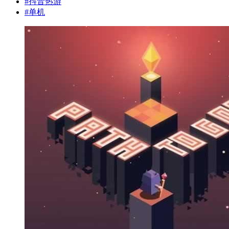
#
抖音热游
#
单机