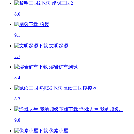
黎明三国2
8.0
脑裂
9.1
文明起源
7.7
熔岩矿车
测试
8.4
鼠绘三国模拟器
8.3
游戏人生-我的超级...
9.8
像素小屋