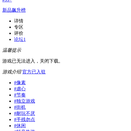
新品飙升榜
详情
专区
评价
论坛
1
温馨提示
游戏已无法进入，关闭下载。
游戏介绍
官方已入驻
#
像素
#
虐心
#
节奏
#
独立游戏
#
街机
#
耐玩不厌
#
手残勿点
#
休闲