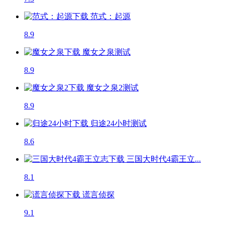
范式：起源
8.9
魔女之泉
测试
8.9
魔女之泉2
测试
8.9
归途24小时
测试
8.6
三国大时代4霸王立...
8.1
谎言侦探
9.1