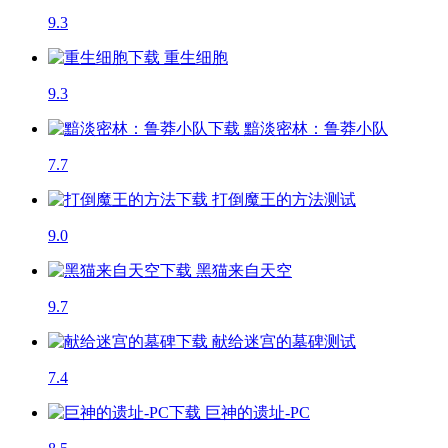
9.3
重生细胞
9.3
黯淡密林：鲁莽小队
7.7
打倒魔王的方法
测试
9.0
黑猫来自天空
9.7
献给迷宫的墓碑
测试
7.4
巨神的遗址-PC