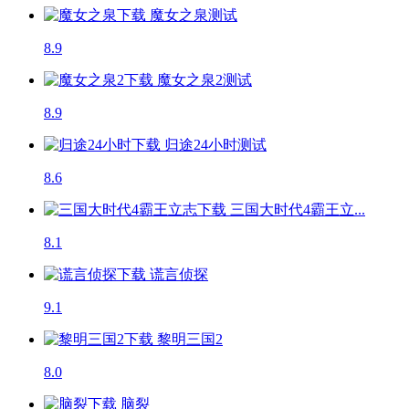
魔女之泉
测试
8.9
魔女之泉2
测试
8.9
归途24小时
测试
8.6
三国大时代4霸王立...
8.1
谎言侦探
9.1
黎明三国2
8.0
脑裂