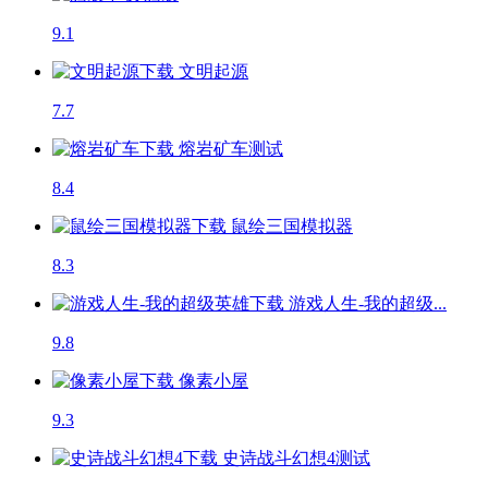
9.1
文明起源
7.7
熔岩矿车
测试
8.4
鼠绘三国模拟器
8.3
游戏人生-我的超级...
9.8
像素小屋
9.3
史诗战斗幻想4
测试