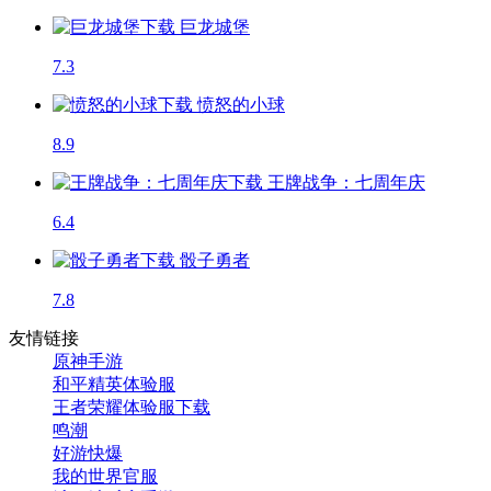
巨龙城堡
7.3
愤怒的小球
8.9
王牌战争：七周年庆
6.4
骰子勇者
7.8
友情链接
原神手游
和平精英体验服
王者荣耀体验服下载
鸣潮
好游快爆
我的世界官服