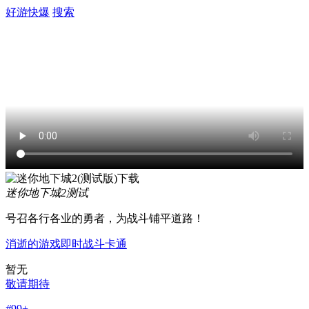
好游快爆
搜索
迷你地下城2
测试
号召各行各业的勇者，为战斗铺平道路！
消逝的游戏
即时战斗
卡通
暂无
敬请期待
#
99+