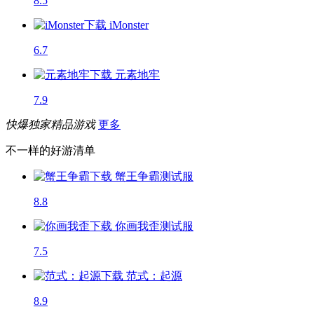
8.5
iMonster
6.7
元素地牢
7.9
快爆独家精品游戏
更多
不一样的好游清单
蟹王争霸
测试服
8.8
你画我歪
测试服
7.5
范式：起源
8.9