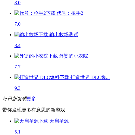
8.0
代号：枪手2
7.0
输出牧场
测试
8.4
外婆的小农院
7.7
打造世界-DLC爆...
9.3
每日新发现
更多
带你发现更多有意思的新游戏
天启圣源
5.1