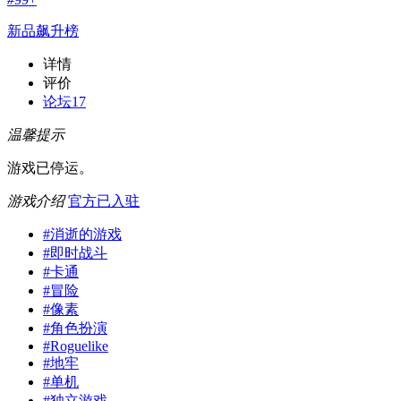
新品飙升榜
详情
评价
论坛
17
温馨提示
游戏已停运。
游戏介绍
官方已入驻
#
消逝的游戏
#
即时战斗
#
卡通
#
冒险
#
像素
#
角色扮演
#
Roguelike
#
地牢
#
单机
#
独立游戏