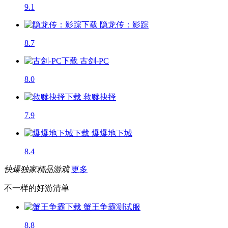
9.1
隐龙传：影踪
8.7
古剑-PC
8.0
救赎抉择
7.9
爆爆地下城
8.4
快爆独家精品游戏
更多
不一样的好游清单
蟹王争霸
测试服
8.8