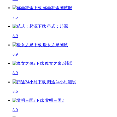
你画我歪
测试服
7.5
范式：起源
8.9
魔女之泉
测试
8.9
魔女之泉2
测试
8.9
归途24小时
测试
8.6
黎明三国2
8.0