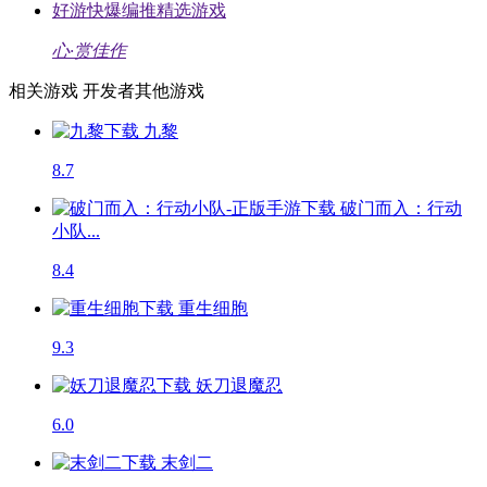
好游快爆编推精选游戏
心·赏佳作
相关游戏
开发者其他游戏
九黎
8.7
破门而入：行动
小队...
8.4
重生细胞
9.3
妖刀退魔忍
6.0
末剑二