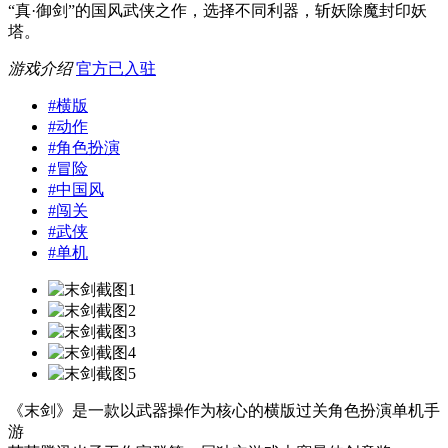
“真·御剑”的国风武侠之作，选择不同利器，斩妖除魔封印妖
塔。
游戏介绍
官方已入驻
#
横版
#
动作
#
角色扮演
#
冒险
#
中国风
#
闯关
#
武侠
#
单机
《末剑》是一款以武器操作为核心的横版过关角色扮演单机手
游