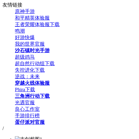
友情链接
原神手游
和平精英体验服
王者荣耀体验服下载
鸣潮
好游快爆
我的世界官服
沙石镇时光手游
超级鸡马
超自然行动组下载
失控进化下载
逆战：未来
穿越火线体验服
Phira下载
三角洲行动下载
光遇官服
良心工作室
手游排行榜
蛋仔派对官服
/