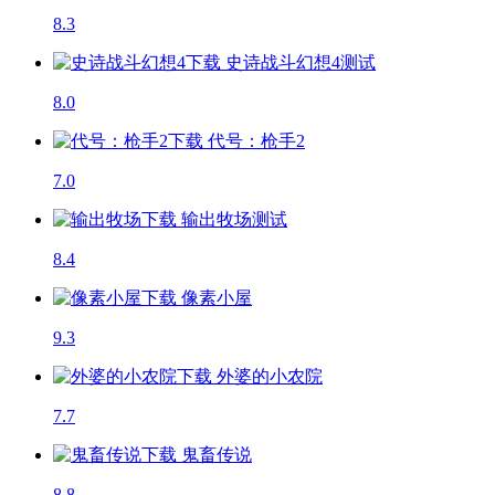
8.3
史诗战斗幻想4
测试
8.0
代号：枪手2
7.0
输出牧场
测试
8.4
像素小屋
9.3
外婆的小农院
7.7
鬼畜传说
8.8