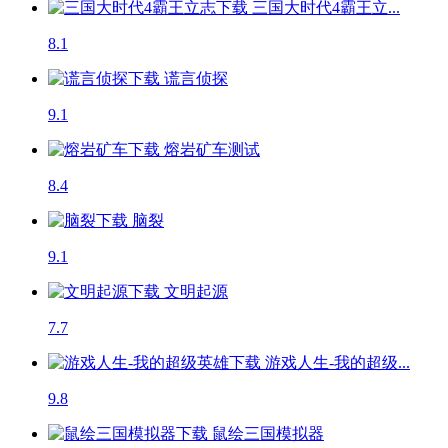
三国大时代4霸王立...
8.1
谎言侦探
9.1
熔岩矿车
测试
8.4
脑裂
9.1
文明起源
7.7
游戏人生-我的超级...
9.8
鼠绘三国模拟器