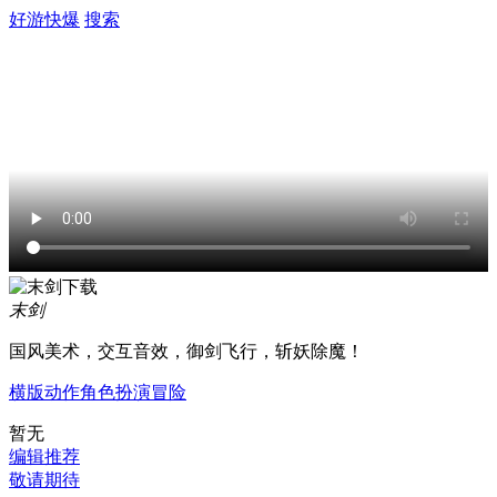
好游快爆
搜索
末剑
国风美术，交互音效，御剑飞行，斩妖除魔！
横版
动作
角色扮演
冒险
暂无
编辑推荐
敬请期待