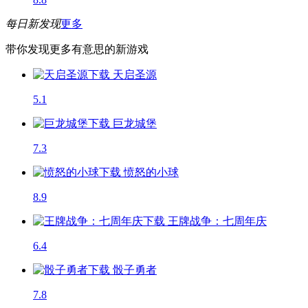
每日新发现
更多
带你发现更多有意思的新游戏
天启圣源
5.1
巨龙城堡
7.3
愤怒的小球
8.9
王牌战争：七周年庆
6.4
骰子勇者
7.8