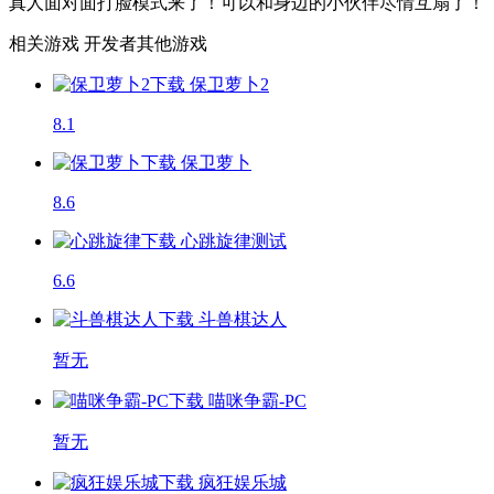
真人面对面打脸模式来了！可以和身边的小伙伴尽情互扇了！
相关游戏
开发者其他游戏
保卫萝卜2
8.1
保卫萝卜
8.6
心跳旋律
测试
6.6
斗兽棋达人
暂无
喵咪争霸-PC
暂无
疯狂娱乐城