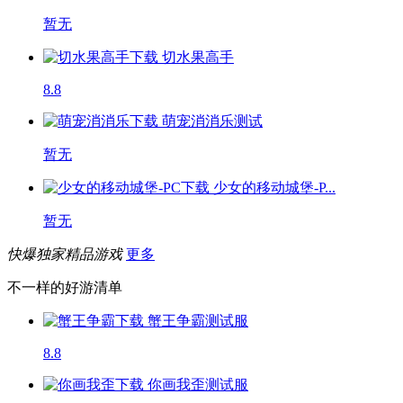
暂无
切水果高手
8.8
萌宠消消乐
测试
暂无
少女的移动城堡-P...
暂无
快爆独家精品游戏
更多
不一样的好游清单
蟹王争霸
测试服
8.8
你画我歪
测试服