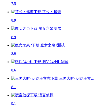
7.5
范式：起源
8.9
魔女之泉
测试
8.9
魔女之泉2
测试
8.9
归途24小时
测试
8.6
三国大时代4霸王立...
8.1
谎言侦探
9.1