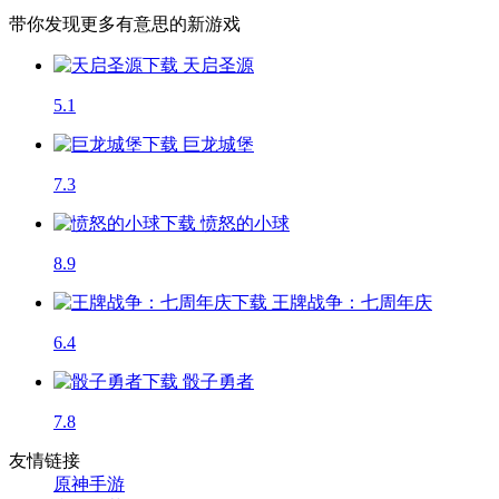
带你发现更多有意思的新游戏
天启圣源
5.1
巨龙城堡
7.3
愤怒的小球
8.9
王牌战争：七周年庆
6.4
骰子勇者
7.8
友情链接
原神手游