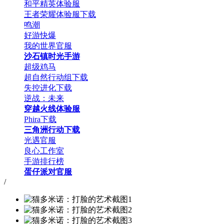
和平精英体验服
王者荣耀体验服下载
鸣潮
好游快爆
我的世界官服
沙石镇时光手游
超级鸡马
超自然行动组下载
失控进化下载
逆战：未来
穿越火线体验服
Phira下载
三角洲行动下载
光遇官服
良心工作室
手游排行榜
蛋仔派对官服
/