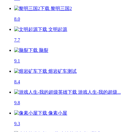
黎明三国2
8.0
文明起源
7.7
脑裂
9.1
熔岩矿车
测试
8.4
游戏人生-我的超级...
9.8
像素小屋
9.3