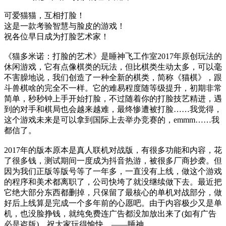
可爱猫猫，互相打脸！
这是一款考验智慧与脸皮的游戏！
祝各位早日成为打脸艺术家！
《猫多米诺：打脸的艺术》是睡神飞工作室2017年原创玩法的
休闲游戏，它有点像棋类的玩法，但比棋类生动太多，可以毫
不害臊地说，我们创造了一种全新的棋类，简称《猫棋》，跟
斗兽棋啥的完全不一样。它的难易程度随等级提升，初期非常
简单，秒秒钟上手开始打脸，不过随着你的打脸技艺精进，遇
到的对手和棋局也会越来越难，最终惨遭被打脸……我觉得，
这个游戏未来是可以拿到国际上去举办竞赛的，emmm……我
都信了。
2017年的版本原本是真人联机对战版，有很多功能和内容，花
了很多钱，测试期间一度成为抖音热游，被很多厂商抄袭。但
因为我们正版等版号等了一年多，一直没有上线，做这个游戏
的程序和美术都离职了，公司快垮了就没继续做下去。最近把
它绝大部分东西都删掉，只保留了最核心的单机对战部分，做
好后上线算是完成一个多年前的心愿吧。由于内容极少又是单
机，也没脸挣钱，就纯免费连广告都没加放出来了(如有广告
必是盗版)，祝大家玩得愉快。——睡神