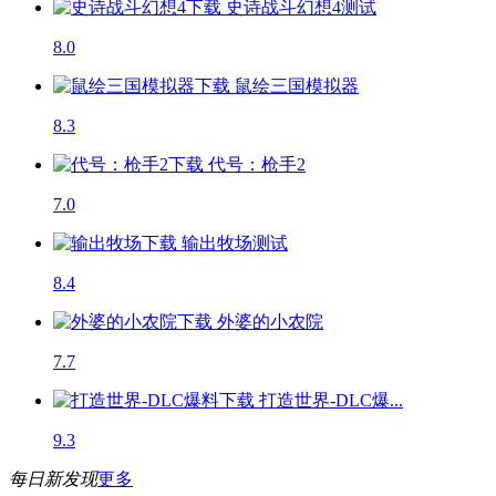
史诗战斗幻想4
测试
8.0
鼠绘三国模拟器
8.3
代号：枪手2
7.0
输出牧场
测试
8.4
外婆的小农院
7.7
打造世界-DLC爆...
9.3
每日新发现
更多