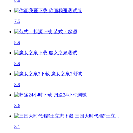
8.8
你画我歪
测试服
7.5
范式：起源
8.9
魔女之泉
测试
8.9
魔女之泉2
测试
8.9
归途24小时
测试
8.6
三国大时代4霸王立...
8.1