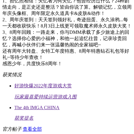
1、拾忆照相馆：失忆者为何失忆？他曾经历过什么？24种剧
情走向，是正史还是整活？皆由你说了算。解锁记忆，立领周
年庆头像框、周年限定永久道具卡&皮肤&动作！
2、周年庆签到：天天签到领好礼，奇迹扭蛋、永久涂鸦...每
一天都收获快乐！8月3日上线更可领取魔术师永久皮肤大奖！
3、8周年回顾：一路走来，你与DMM承载了多少旅途上的回
忆？选择你心爱的小福神，和他一起追忆往昔，记录珍贵回
忆，再喊小伙伴们来一张温馨热闹的全家福吧~
还有周年大转盘、女特工年度特惠、8周年特惠钻石礼包等好
礼~等待少年查收！
感恩少年，共度快乐8周年！
获奖情况
好游快爆2022年度游戏大赏
玩家最喜爱持续运营游戏入围
The 4th IMGA CHINA
获奖提名
官方帖子
查看全部