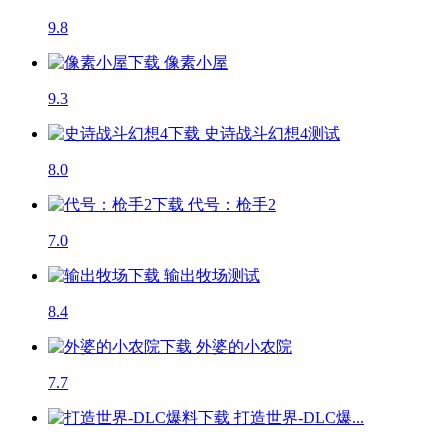
9.8
像素小屋
9.3
史诗战斗幻想4
测试
8.0
代号：枪手2
7.0
输出牧场
测试
8.4
外婆的小农院
7.7
打造世界-DLC爆...