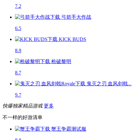
7.2
弓箭手大作战
6.5
KICK BUDS
8.9
枪破黎明
8.7
鬼灭之刃 血风剑戟...
9.7
快爆独家精品游戏
更多
不一样的好游清单
蟹王争霸
测试服