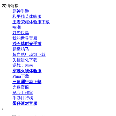
友情链接
原神手游
和平精英体验服
王者荣耀体验服下载
鸣潮
好游快爆
我的世界官服
沙石镇时光手游
超级鸡马
超自然行动组下载
失控进化下载
逆战：未来
穿越火线体验服
Phira下载
三角洲行动下载
光遇官服
良心工作室
手游排行榜
蛋仔派对官服
/