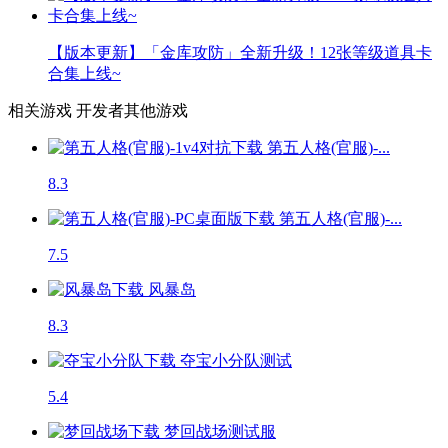
【版本更新】「金库攻防」全新升级！12张等级道具卡
合集上线~
相关游戏
开发者其他游戏
第五人格(官服)-...
8.3
第五人格(官服)-...
7.5
风暴岛
8.3
夺宝小分队
测试
5.4
梦回战场
测试服