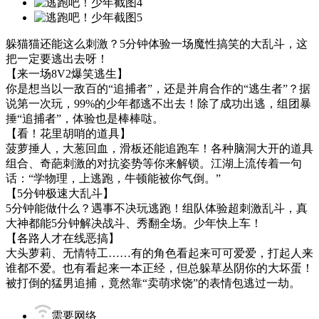
躲猫猫还能这么刺激？5分钟体验一场魔性搞笑的大乱斗，这
把一定要逃出去呀！
【来一场8V2爆笑逃生】
你是想当以一敌百的“追捕者”，还是并肩合作的“逃生者”？据
说第一次玩，99%的少年都逃不出去！除了成功出逃，组团暴
捶“追捕者”，体验也是棒棒哒。
【看！花里胡哨的道具】
菠萝捶人，大葱回血，滑板还能追跑车！各种脑洞大开的道具
组合、奇葩刺激的对抗姿势等你来解锁。江湖上流传着一句
话：“学物理，上逃跑，牛顿能被你气倒。”
【5分钟极速大乱斗】
5分钟能做什么？遇事不决玩逃跑！组队体验超刺激乱斗，真
大神都能5分钟解决战斗、秀翻全场。少年快上车！
【各路人才在线恶搞】
大头萝莉、无情特工……有的角色看起来可可爱爱，打起人来
谁都不爱。也有看起来一本正经，但总躲草丛阴你的大坏蛋！
被打倒的猛男追捕，竟然靠“卖萌求饶”的表情包逃过一劫。
需要网络