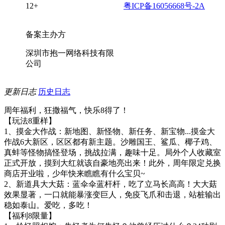
12+
粤ICP备16056668号-2A
备案主办方
深圳市抱一网络科技有限
公司
更新日志
历史日志
周年福利，狂撒福气，快乐8得了！
【玩法8重样】
1、摸金大作战：新地图、新怪物、新任务、新宝物...摸金大
作战6大新区，区区都有新主题。沙雕国王、鲨瓜、椰子鸡、
真蚌等怪物搞怪登场，挑战拉满，趣味十足。局外个人收藏室
正式开放，摸到大红就该自豪地亮出来！此外，周年限定兑换
商店开业啦，少年快来瞧瞧有什么宝贝~
2、新道具大大菇：蓝伞伞蓝杆杆，吃了立马长高高！大大菇
效果显著，一口就能暴涨变巨人，免疫飞爪和击退，站桩输出
稳如泰山。爱吃，多吃！
【福利8限量】