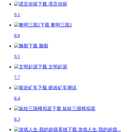
谎言侦探
9.1
黎明三国2
8.0
脑裂
9.1
文明起源
7.7
熔岩矿车
测试
8.4
鼠绘三国模拟器
8.3
游戏人生-我的超级...