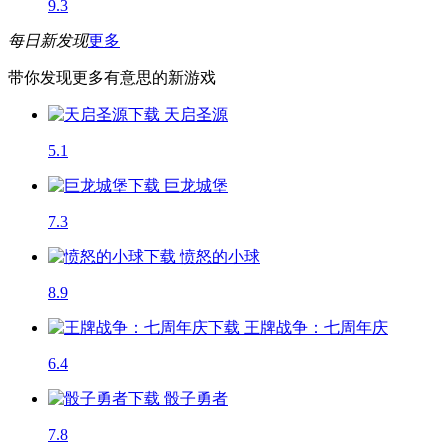
9.3
每日新发现
更多
带你发现更多有意思的新游戏
天启圣源
5.1
巨龙城堡
7.3
愤怒的小球
8.9
王牌战争：七周年庆
6.4
骰子勇者
7.8