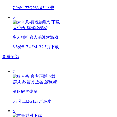
7.9分
1.77G
768.4万下载
6
太空杀-镇魂街联动
多人联机
狼人杀
派对游戏
6.5分
817.43M
132.5万下载
查看全部
7
狼人杀-官方正版
测试服
策略
解谜
烧脑
6.7分
1.32G
127万热度
8