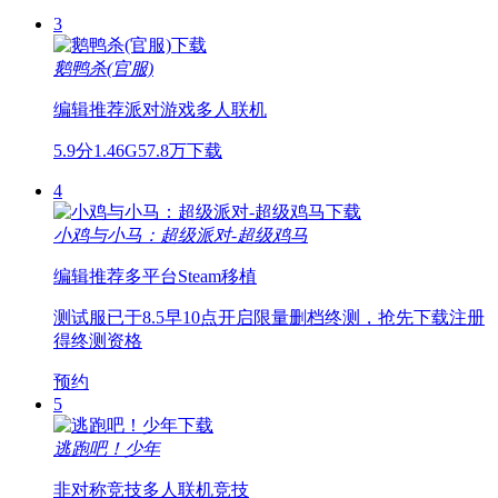
3
鹅鸭杀(官服)
编辑推荐
派对游戏
多人联机
5.9分
1.46G
57.8万下载
4
小鸡与小马：超级派对-超级鸡马
编辑推荐
多平台
Steam移植
测试服已于8.5早10点开启限量删档终测，抢先下载注册
得终测资格
预约
5
逃跑吧！少年
非对称竞技
多人联机
竞技