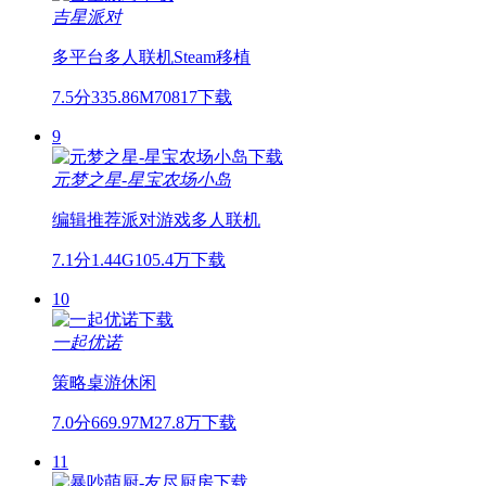
吉星派对
多平台
多人联机
Steam移植
7.5分
335.86M
70817下载
9
元梦之星-星宝农场小岛
编辑推荐
派对游戏
多人联机
7.1分
1.44G
105.4万下载
10
一起优诺
策略
桌游
休闲
7.0分
669.97M
27.8万下载
11