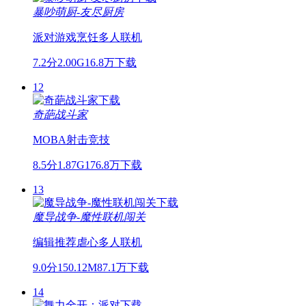
暴吵萌厨-友尽厨房
派对游戏
烹饪
多人联机
7.2分
2.00G
16.8万下载
12
奇葩战斗家
MOBA
射击
竞技
8.5分
1.87G
176.8万下载
13
魔导战争-魔性联机闯关
编辑推荐
虐心
多人联机
9.0分
150.12M
87.1万下载
14