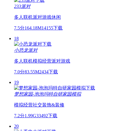
233派对
多人联机
派对游戏
休闲
7.5分
164.18M
14155下载
18
小恐龙派对
多人联机
模拟经营
派对游戏
7.0分
83.55M
2434下载
19
梦想家园-泡泡玛特自研家园模拟
模拟经营
社交
装饰&装修
7.2分
1.99G
33492下载
20