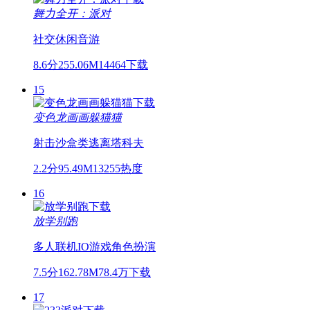
舞力全开：派对
社交
休闲
音游
8.6分
255.06M
14464下载
15
变色龙画画躲猫猫
射击
沙盒
类逃离塔科夫
2.2分
95.49M
13255热度
16
放学别跑
多人联机
IO游戏
角色扮演
7.5分
162.78M
78.4万下载
17