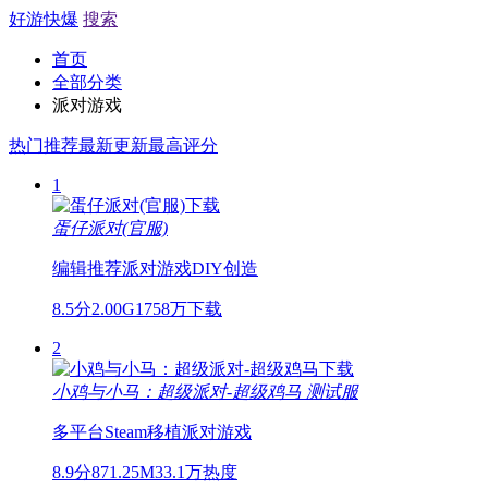
好游快爆
搜索
首页
全部分类
派对游戏
热门推荐
最新更新
最高评分
1
蛋仔派对(官服)
编辑推荐
派对游戏
DIY创造
8.5分
2.00G
1758万下载
2
小鸡与小马：超级派对-超级鸡马
测试服
多平台
Steam移植
派对游戏
8.9分
871.25M
33.1万热度