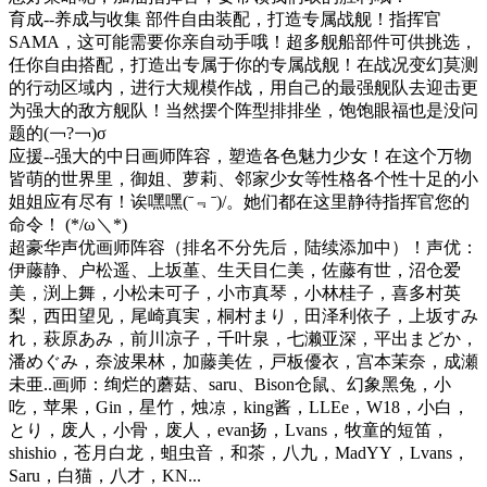
育成--养成与收集 部件自由装配，打造专属战舰！指挥官
SAMA，这可能需要你亲自动手哦！超多舰船部件可供挑选，
任你自由搭配，打造出专属于你的专属战舰！在战况变幻莫测
的行动区域内，进行大规模作战，用自己的最强舰队去迎击更
为强大的敌方舰队！当然摆个阵型排排坐，饱饱眼福也是没问
题的(￢?￢)σ
应援--强大的中日画师阵容，塑造各色魅力少女！在这个万物
皆萌的世界里，御姐、萝莉、邻家少女等性格各个性十足的小
姐姐应有尽有！诶嘿嘿(ˉ﹃ˉ)/。她们都在这里静待指挥官您的
命令！ (*/ω＼*)
超豪华声优画师阵容（排名不分先后，陆续添加中）！声优：
伊藤静、户松遥、上坂堇、生天目仁美，佐藤有世，沼仓爱
美，渕上舞，小松未可子，小市真琴，小林桂子，喜多村英
梨，西田望见，尾崎真実，桐村まり，田泽利依子，上坂すみ
れ，萩原あみ，前川凉子，千叶泉，七濑亚深，平出まどか，
潘めぐみ，奈波果林，加藤美佐，戸板優衣，宫本茉奈，成瀬
未亜..画师：绚烂的蘑菇、saru、Bison仓鼠、幻象黑兔，小
吃，苹果，Gin，星竹，烛凉，king酱，LLEe，W18，小白，
とり，废人，小骨，废人，evan扬，Lvans，牧童的短笛，
shishio，苍月白龙，蛆虫音，和茶，八九，MadYY，Lvans，
Saru，白猫，八才，KN...