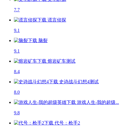
7.7
谎言侦探
9.1
脑裂
9.1
熔岩矿车
测试
8.4
史诗战斗幻想4
测试
8.0
游戏人生-我的超级...
9.8
代号：枪手2