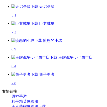
天启圣源
5.1
巨龙城堡
7.3
愤怒的小球
8.9
王牌战争：七周年庆
6.4
骰子勇者
7.8
友情链接
原神手游
和平精英体验服
王者荣耀体验服下载