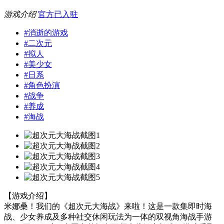
游戏介绍
官方已入驻
#
消逝的游戏
#
二次元
#
拟人
#
美少女
#
日系
#
角色扮演
#
战争
#
养成
#
海战
【游戏介绍】
米娜桑！我们的《超次元大海战》来啦！这是一款集即时海
战、少女养成及多种社交休闲玩法为一体的双视角海战手游