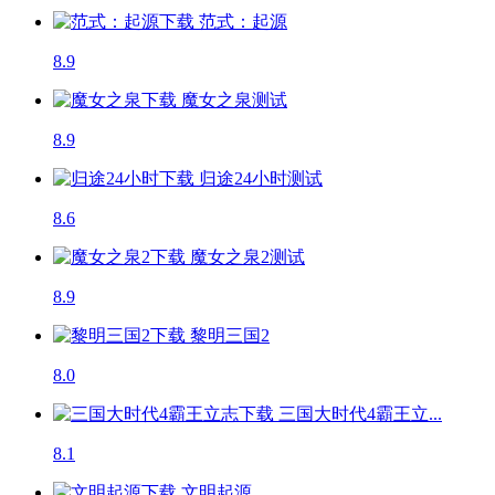
范式：起源
8.9
魔女之泉
测试
8.9
归途24小时
测试
8.6
魔女之泉2
测试
8.9
黎明三国2
8.0
三国大时代4霸王立...
8.1
文明起源