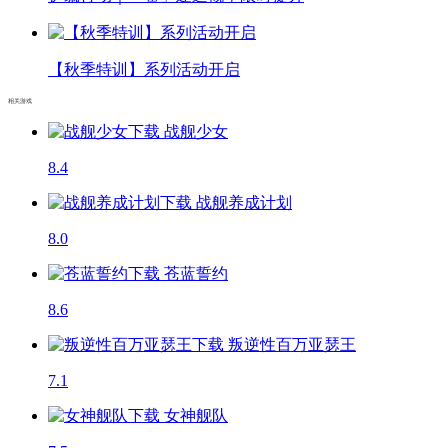
【秋季特训】系列活动开启
相关游戏
战舰少女
8.4
战舰养成计划
8.0
苍蓝誓约
8.6
叛逆性百万亚瑟王
7.1
女神舰队