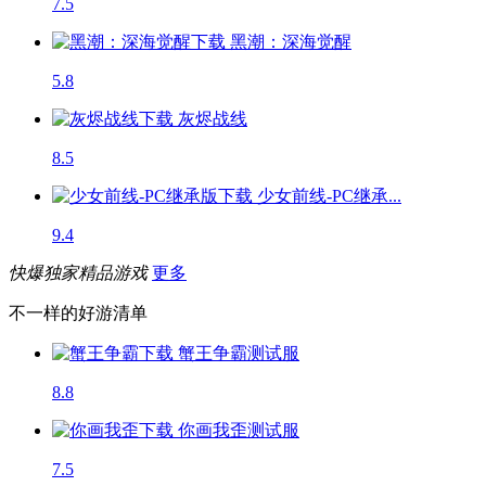
7.5
黑潮：深海觉醒
5.8
灰烬战线
8.5
少女前线-PC继承...
9.4
快爆独家精品游戏
更多
不一样的好游清单
蟹王争霸
测试服
8.8
你画我歪
测试服
7.5