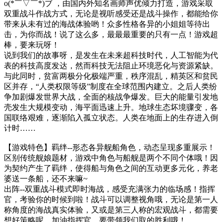
o(*￣▽￣*)ブ ，由国内外知名画师声优倾力打造，游戏采取
双重战斗作战方式，无论是视听感受还是战斗操作，都能给你
带来从未有过的海战体验哟！众多性格各异的小姐姐等待出
击，为你而战！说了这么多，最最最重要的只有一点！游戏超
棒，要来玩呀！
说到我们的故事呀，是发生在未来超科技时代，人工智能为代
表的科技高度发达，然而科技无法阻止环境恶化与资源紧缺。
与此同时，贫富两极分化极端严重，秩序混乱，精英区和贫民
区并存，“人类权限等级”制度在全球范围内建立。之后人类纷
争加剧爆发世界大战，全面的核战争爆发。巨大的能量引发地
壳发生大规模变动，海平面迅速上升。地球生态坏境骤变，各
国联络艰难，逐渐陷入孤立状态。人类在地面上的生存进入倒
计时……
【游戏特色】羁绊--形态各异舰船角色，动态呈现多重展示！
区别传统舰娘题材，游戏中角色与船舰是两个不同个体哦！因
为契约产生了羁绊，使得船与角色之间的互动更多元化，养老
婆送一条船，还不来嘛~
出阵--双重战斗模式即时海战，感受充满张力的临场感！指挥
官，考验你的时候到啦！战斗可以调整视角哦，无论是第一人
称角度的海战真实体验，又或是第三人称的宏观战斗，都需要
想好策略呢，加油指挥官，要带领我们取的胜利哦！