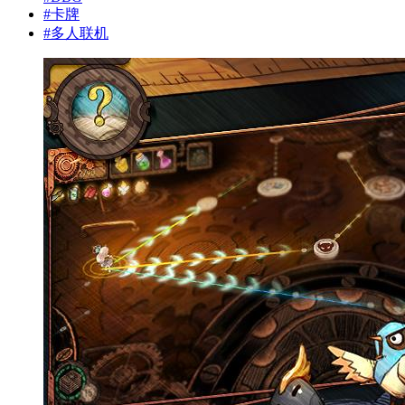
#
卡牌
#
多人联机