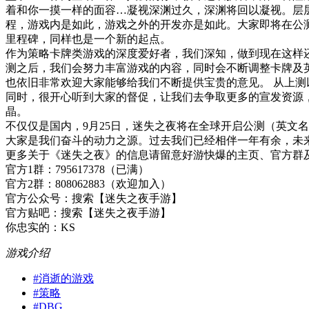
着和你一摸一样的面容…凝视深渊过久，深渊将回以凝视。层层
程，游戏内是如此，游戏之外的开发亦是如此。大家即将在公
里程碑，同样也是一个新的起点。
作为策略卡牌类游戏的深度爱好者，我们深知，做到现在这样
测之后，我们会努力丰富游戏的内容，同时会不断调整卡牌及
也依旧非常欢迎大家能够给我们不断提供宝贵的意见。 从上测
同时，很开心听到大家的督促，让我们去争取更多的宣发资源
晶。
不仅仅是国内，9月25日，迷失之夜将在全球开启公测（英文名《Et
大家是我们奋斗的动力之源。过去我们已经相伴一年有余，未
更多关于《迷失之夜》的信息请留意好游快爆的主页、官方群
官方1群：795617378（已满）
官方2群：808062883（欢迎加入）
官方公众号：搜索【迷失之夜手游】
官方贴吧：搜索【迷失之夜手游】
你忠实的：KS
游戏介绍
#
消逝的游戏
#
策略
#
DBG