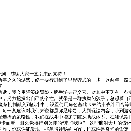
台公测，感谢大家一直以来的支持！
两年之久的游戏，终于要行进到了里程碑式的一步。这两年一路
富。
，我会用轻策略冒险卡牌手游去定义它。这其中不乏有一些关键词，
中，努力挖掘出自己的个性。就像是一群执拗的孩子，总想着自己
速度条机制融入到战斗中，设置使用角色基础卡来结束战斗回合等
。每一条建议对我们来说都是弥足珍贵，大到玩法内容，小到游戏
配选择的策略性，我们在战斗中增加了随从助战体系。在测试期
情包卡面看一眼久觉得特别欠揍的“来打我啊”，这些脑洞大开的设
旅，你或许能发现一些黑暗神秘的内容，也或许是奇怪的设定，亦