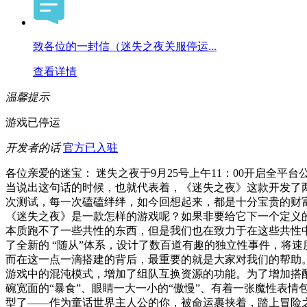
致各位的一封信（迷失之夜关服停运...
查看详情
温馨提示
游戏已停运
开发者的话
官方已入驻
各位亲爱的迷宝： 迷失之夜于9月25号上午11：00开启全平
当说出这句话的时候，也就代表着，《迷失之夜》这款开发了
次测试，每一次磕磕绊绊，如今回想起来，都是十分宝贵的财
《迷失之夜》是一款怎样的游戏呢？如果非要给它下一个定义的话
本质跑不了一些共性的东西，但是我们也在致力于在这些共性
了全新的 “随从”体系，设计了数百道有趣的独立性事件，将
而在这一点一滴搭建的背后，最重要的就是大家对我们的帮助
游戏中的混沌模式，增加了组队互换资源的功能。为了增加搭
碗宽面的“暴食”、眼睛一大一小的“傲慢”、有着一张魔性表
型了——作为童话世界主人公的你，被命运裹挟着，踏上冒险之