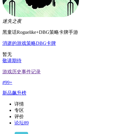
迷失之夜
黑童话Roguelike+DBG策略卡牌手游
消逝的游戏
策略
DBG
卡牌
暂无
敬请期待
游戏历史事件记录
#
99+
新品飙升榜
详情
专区
评价
论坛
89