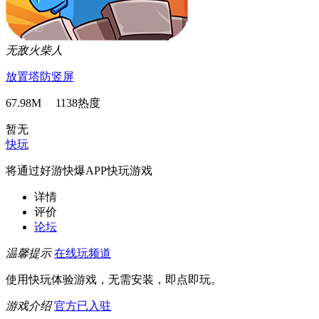
无敌火柴人
放置
塔防
竖屏
67.98M 1138热度
暂无
快玩
将通过好游快爆APP快玩游戏
详情
评价
论坛
温馨提示
在线玩频道
使用快玩体验游戏，无需安装，即点即玩。
游戏介绍
官方已入驻