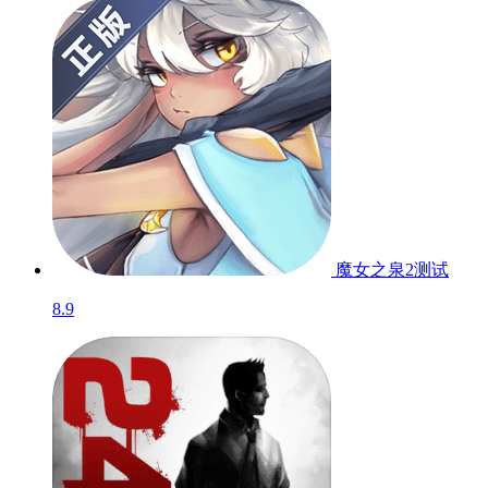
魔女之泉2
测试
8.9