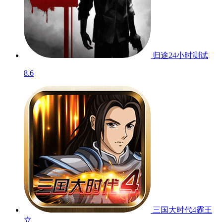
归途24小时
测试
8.6
三国大时代4霸王
立...