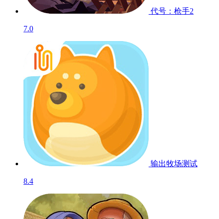
代号：枪手2
7.0
输出牧场
测试
8.4