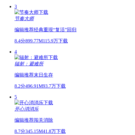
3
节奏大师
编辑推荐
经典重现
“复活”回归
8.4分
899.77M
115.9万下载
4
辐射：避难所
编辑推荐
末日
生存
8.2分
496.91M
93.7万下载
5
开心消消乐
编辑推荐
闯关
消除
8.7分
345.15M
41.8万下载