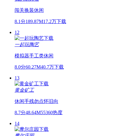
闯关
换装
休闲
8.1分
189.87M
17.2万下载
12
一起玩陶艺
模拟器
手工类
休闲
8.0分
60.27M
40.7万下载
13
黄金矿工
休闲
手残勿点
怀旧向
8.7分
48.64M
55360热度
14
摩尔庄园