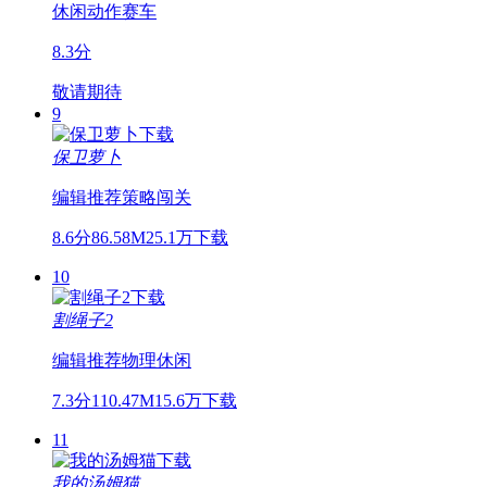
休闲
动作
赛车
8.3分
敬请期待
9
保卫萝卜
编辑推荐
策略
闯关
8.6分
86.58M
25.1万下载
10
割绳子2
编辑推荐
物理
休闲
7.3分
110.47M
15.6万下载
11
我的汤姆猫