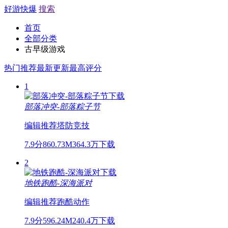
好游快爆
搜索
首页
全部分类
古早级游戏
热门推荐
最新更新
最高评分
1
部落冲突-部落粽子节
编辑推荐
塔防
竞技
7.9分
860.73M
364.3万下载
2
地铁跑酷-深海派对
编辑推荐
跑酷
动作
7.9分
596.24M
240.4万下载