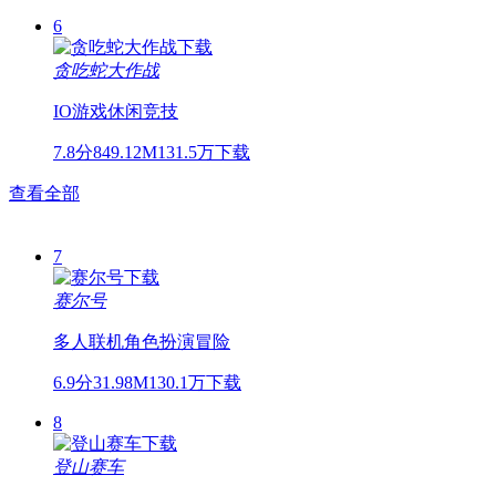
6
贪吃蛇大作战
IO游戏
休闲
竞技
7.8分
849.12M
131.5万下载
查看全部
7
赛尔号
多人联机
角色扮演
冒险
6.9分
31.98M
130.1万下载
8
登山赛车