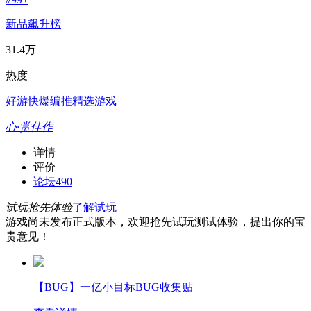
新品飙升榜
31.4万
热度
好游快爆编推精选游戏
心·赏佳作
详情
评价
论坛
490
试玩抢先体验
了解试玩
游戏尚未发布正式版本，欢迎抢先试玩测试体验，提出你的宝
贵意见！
【BUG】一亿小目标BUG收集贴