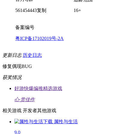
561454443
复制
16+
备案编号
粤ICP备17102019号-2A
更新日志
历史日志
修复偶现BUG
获奖情况
好游快爆编推精选游戏
心·赏佳作
相关游戏
开发者其他游戏
属性与生活
9.0