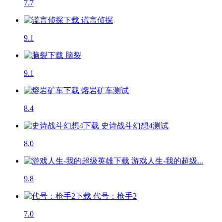
7.7
谎言侦探
9.1
脑裂
9.1
熔岩矿车
测试
8.4
史诗战斗幻想4
测试
8.0
游戏人生-我的超级...
9.8
代号：枪手2
7.0