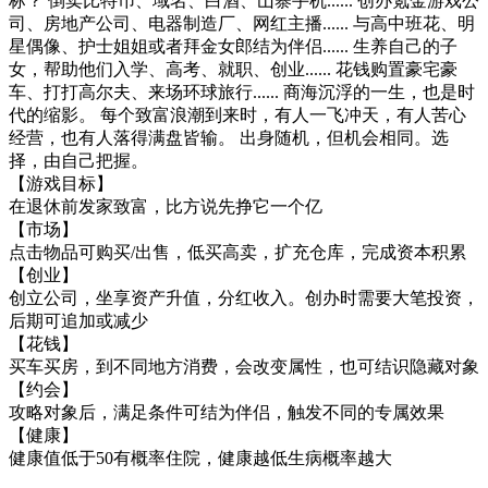
标？ 倒卖比特币、域名、白酒、山寨手机...... 创办氪金游戏公
司、房地产公司、电器制造厂、网红主播...... 与高中班花、明
星偶像、护士姐姐或者拜金女郎结为伴侣...... 生养自己的子
女，帮助他们入学、高考、就职、创业...... 花钱购置豪宅豪
车、打打高尔夫、来场环球旅行...... 商海沉浮的一生，也是时
代的缩影。 每个致富浪潮到来时，有人一飞冲天，有人苦心
经营，也有人落得满盘皆输。 出身随机，但机会相同。选
择，由自己把握。
【游戏目标】
在退休前发家致富，比方说先挣它一个亿
【市场】
点击物品可购买/出售，低买高卖，扩充仓库，完成资本积累
【创业】
创立公司，坐享资产升值，分红收入。创办时需要大笔投资，
后期可追加或减少
【花钱】
买车买房，到不同地方消费，会改变属性，也可结识隐藏对象
【约会】
攻略对象后，满足条件可结为伴侣，触发不同的专属效果
【健康】
健康值低于50有概率住院，健康越低生病概率越大