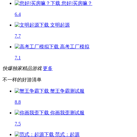
您好!买房嘛？
6.4
文明起源
7.7
高考工厂模拟
7.1
快爆独家精品游戏
更多
不一样的好游清单
蟹王争霸
测试服
8.8
你画我歪
测试服
7.5
范式：起源