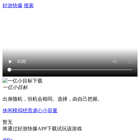
好游快爆
搜索
一亿小目标
出身随机，但机会相同。选择，由自己把握。
休闲
模拟经营
虐心
小容量
暂无
将通过好游快爆APP下载试玩该游戏
#
99+