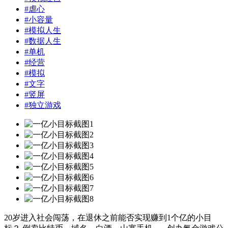
#
虐心
#
小容量
#
模拟人生
#
数据人生
#
单机
#
经营
#
模拟
#
文字
#
竖屏
#
独立游戏
20岁进入社会闯荡，在退休之前能否实现赚到1个亿的小目