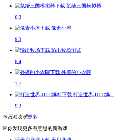
鼠绘三国模拟器
8.3
像素小屋
9.3
输出牧场
测试
8.4
外婆的小农院
7.7
打造世界-DLC爆...
9.3
每日新发现
更多
带你发现更多有意思的新游戏
天启圣源