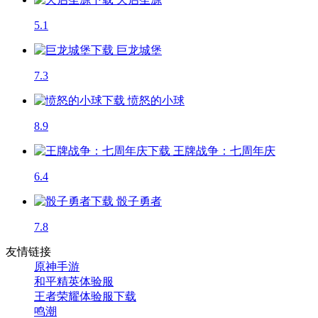
5.1
巨龙城堡
7.3
愤怒的小球
8.9
王牌战争：七周年庆
6.4
骰子勇者
7.8
友情链接
原神手游
和平精英体验服
王者荣耀体验服下载
鸣潮