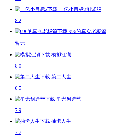
一亿小目标2
测试服
8.2
996的真实老板篇
暂无
模拟江湖
8.0
第二人生
8.5
星光创造营
7.9
抽卡人生
7.7