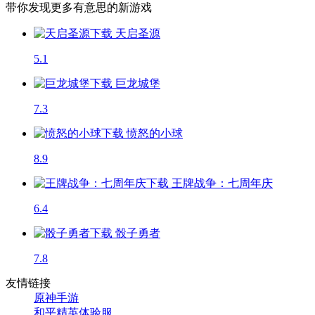
带你发现更多有意思的新游戏
天启圣源
5.1
巨龙城堡
7.3
愤怒的小球
8.9
王牌战争：七周年庆
6.4
骰子勇者
7.8
友情链接
原神手游
和平精英体验服