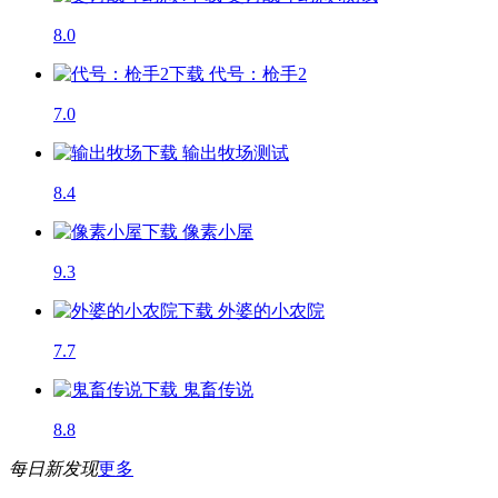
8.0
代号：枪手2
7.0
输出牧场
测试
8.4
像素小屋
9.3
外婆的小农院
7.7
鬼畜传说
8.8
每日新发现
更多