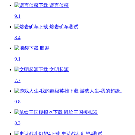
谎言侦探
9.1
熔岩矿车
测试
8.4
脑裂
9.1
文明起源
7.7
游戏人生-我的超级...
9.8
鼠绘三国模拟器
8.3
史诗战斗幻想4
测试