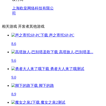
上海欧皇网络科技有限公
司
相关游戏
开发者其他游戏
声之寄托SP-PC
8.6
高塔旅人-巴别塔圣...
9.6
勇者大人来了哦
测试
9.0
脚下的路
8.9
魔女之泉2
测试