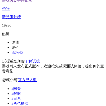
游戏历史事件记录
#
99+
新品飙升榜
19396
热度
详情
评价
论坛
45
试玩抢先体验
了解试玩
游戏尚未发布正式版本，欢迎抢先试玩测试体验，提出你的宝
贵意见！
游戏介绍
官方已入驻
#
闯关
#
解谜
#
日系
#
角色扮演