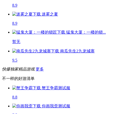
8.9
迷雾之夏
8.9
猛鬼大厦：一楼的锁...
暂无
南瓜先生2九龙城寨
9.5
快爆独家精品游戏
更多
不一样的好游清单
蟹王争霸
测试服
8.8
你画我歪
测试服