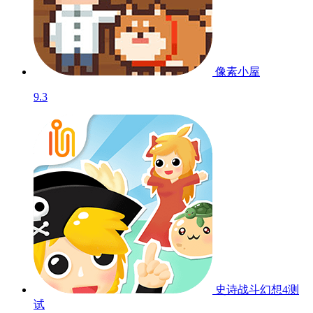
像素小屋
9.3
史诗战斗幻想4
测
试