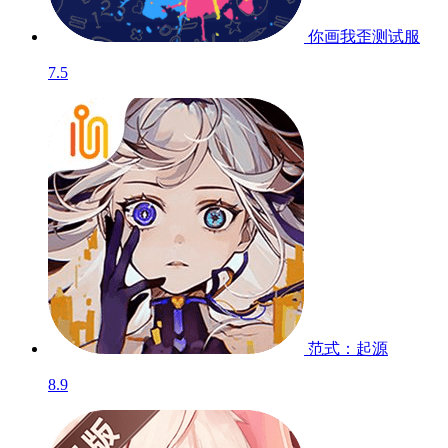
你画我歪
测试服
7.5
范式：起源
8.9