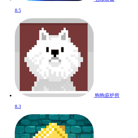
8.5
狗狗庇护所
8.3