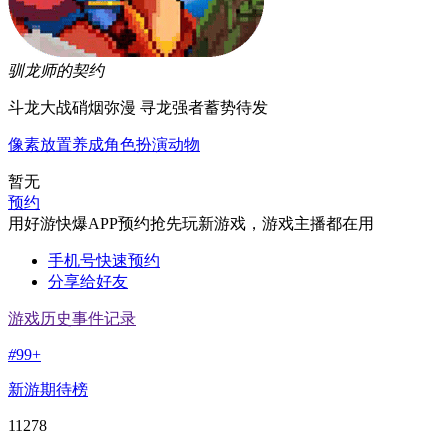
驯龙师的契约
斗龙大战硝烟弥漫 寻龙强者蓄势待发
像素
放置
养成
角色扮演
动物
暂无
预约
用好游快爆APP预约抢先玩新游戏，游戏主播都在用
手机号快速预约
分享给好友
游戏历史事件记录
#
99+
新游期待榜
11278