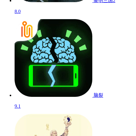
黎明三国2
8.0
脑裂
9.1