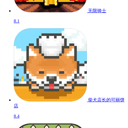
无限骑士
8.1
柴犬店长的可丽饼
店
8.4