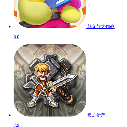
萌芽熊大作战
8.0
负之遗产
7.9