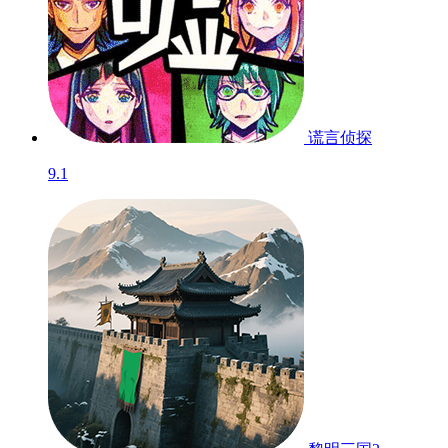
谎言侦探
9.1