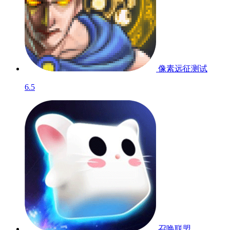
像素远征
测试
6.5
召唤联盟