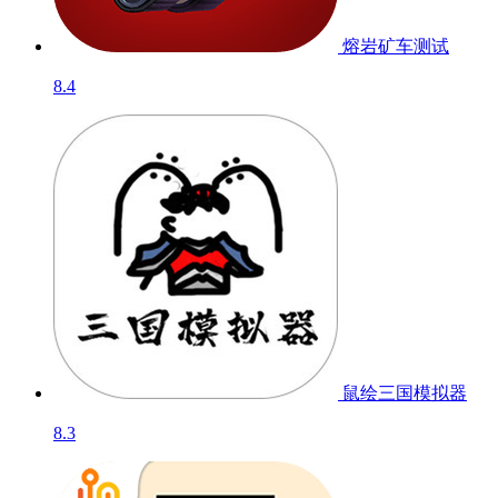
熔岩矿车
测试
8.4
鼠绘三国模拟器
8.3