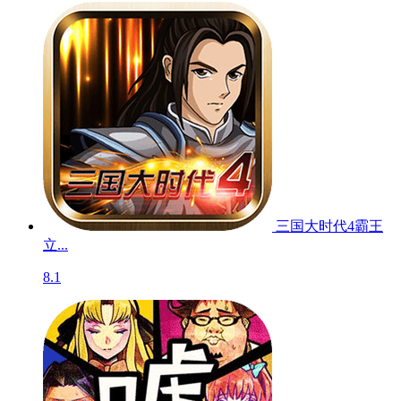
三国大时代4霸王
立...
8.1