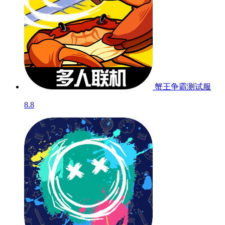
蟹王争霸
测试服
8.8