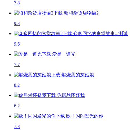
7.8
昭和杂货店物语2
9.3
众多回忆的食堂故事...
测试
9.6
爱是一道光
7.7
燃烧我的灰姑娘
8.2
你居然怀疑我
6.2
欧！闪闪发光的你
7.8