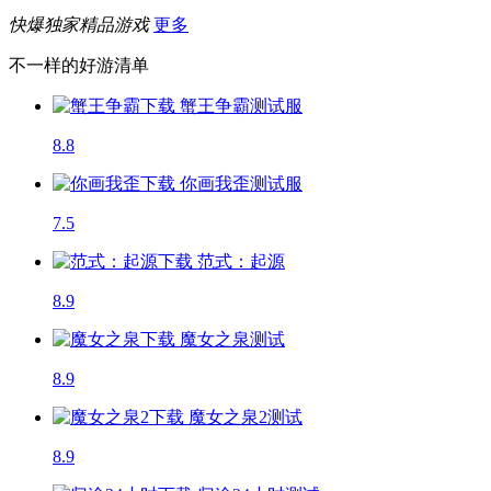
快爆独家精品游戏
更多
不一样的好游清单
蟹王争霸
测试服
8.8
你画我歪
测试服
7.5
范式：起源
8.9
魔女之泉
测试
8.9
魔女之泉2
测试
8.9