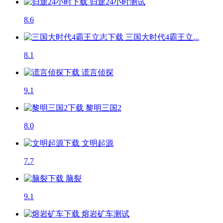
归途24小时
测试
8.6
三国大时代4霸王立...
8.1
谎言侦探
9.1
黎明三国2
8.0
文明起源
7.7
脑裂
9.1
熔岩矿车
测试