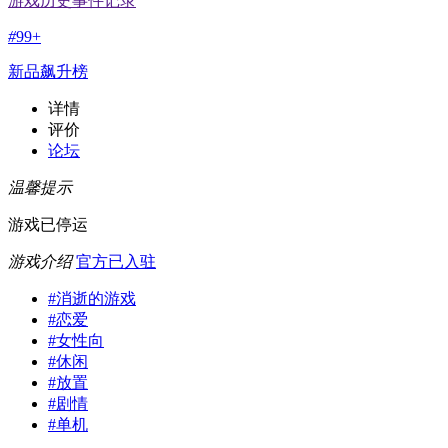
游戏历史事件记录
#
99+
新品飙升榜
详情
评价
论坛
温馨提示
游戏已停运
游戏介绍
官方已入驻
#
消逝的游戏
#
恋爱
#
女性向
#
休闲
#
放置
#
剧情
#
单机