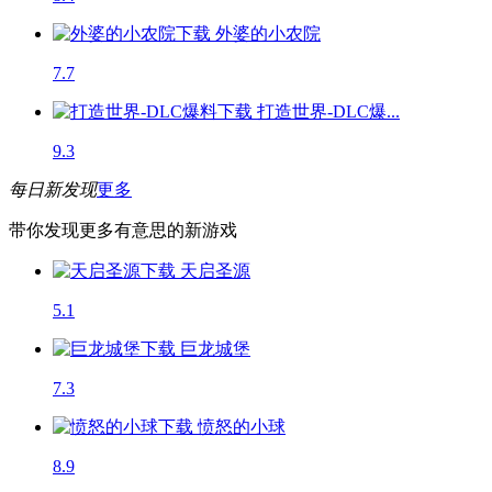
外婆的小农院
7.7
打造世界-DLC爆...
9.3
每日新发现
更多
带你发现更多有意思的新游戏
天启圣源
5.1
巨龙城堡
7.3
愤怒的小球
8.9