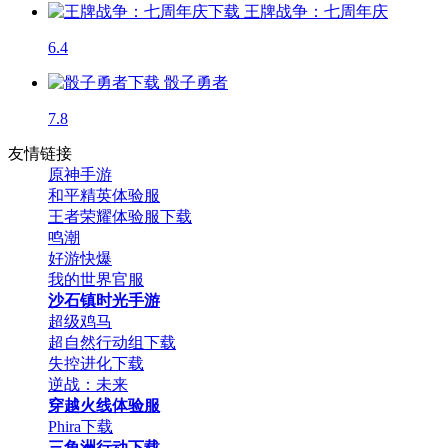
王牌战争：七周年庆
6.4
骰子勇者
7.8
友情链接
原神手游
和平精英体验服
王者荣耀体验服下载
鸣潮
好游快爆
我的世界官服
沙石镇时光手游
超级鸡马
超自然行动组下载
失控进化下载
逆战：未来
穿越火线体验服
Phira下载
三角洲行动下载