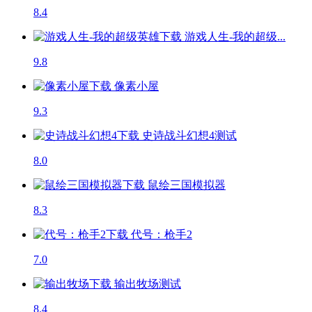
8.4
游戏人生-我的超级...
9.8
像素小屋
9.3
史诗战斗幻想4
测试
8.0
鼠绘三国模拟器
8.3
代号：枪手2
7.0
输出牧场
测试
8.4