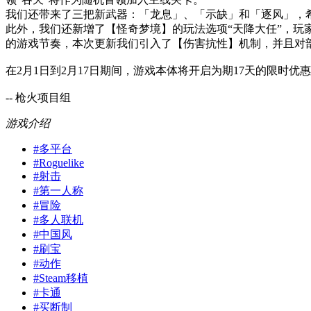
我们还带来了三把新武器：「龙息」、「示缺」和「逐风」，
此外，我们还新增了【怪奇梦境】的玩法选项“天降大任”，
的游戏节奏，本次更新我们引入了【伤害抗性】机制，并且对
在2月1日到2月17日期间，游戏本体将开启为期17天的限时
-- 枪火项目组
游戏介绍
#
多平台
#
Roguelike
#
射击
#
第一人称
#
冒险
#
多人联机
#
中国风
#
刷宝
#
动作
#
Steam移植
#
卡通
#
买断制