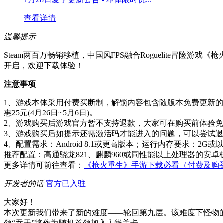
查看详情
温馨提示
Steam两百万畅销移植，中国风FPS融合Roguelite冒
开启，欢迎下载体验！
注意事项
1、游戏本体采用付费买断制，解锁内容包含随版本免费更新
惠25元(4月26日~5月6日)。
2、游戏购买后游戏官方暂不支持退款，大家可在购买前体验
3、游戏购买后如提示还需激活码才能进入的问题，可以尝试
4、配置需求：Android 8.1或更高版本；运行内存要求：2G或
推荐配置：高通骁龙821、麒麟960或同性能以上处理器的安卓
更多详情可前往查看：
《枪火重生》手游下载必看（付费及购
开发者的话
官方已入驻
大家好！
本次更新我们带来了新的难度——轮回第九层。该难度下怪物
领“吞天”将作为随机首领加入主线关卡。