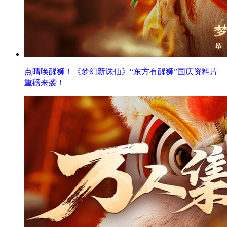
点睛唤醒狮！《梦幻新诛仙》“东方有醒狮”国庆资料片
重磅来袭！