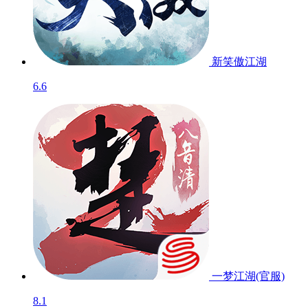
新笑傲江湖
6.6
一梦江湖(官服)
8.1