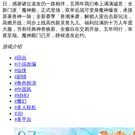
日，感谢诸位道友仍一路相伴，五周年我们奉上满满诚意：全
新门派「魔神殿」正式登场，双斧近战可变身魔神爆发，承接
原著兽神一脉；全新赛季「兽潮来袭」解锁人宠合击新玩法，
高燃开战；同步上线高伤新灵兽九儿、福利拉满的十万人年度
大服，另有经典神兽焕新、全服自在交易开放。五年同行，幸
甚至哉。魔神殿门已开，静候道友赴约。
游戏介绍
#
回合
#
小说改编
#
仙侠
#
剧情
#
角色扮演
#
中国风
#
MMO
#
魔幻
#
多人联机
#
3D
#
多平台