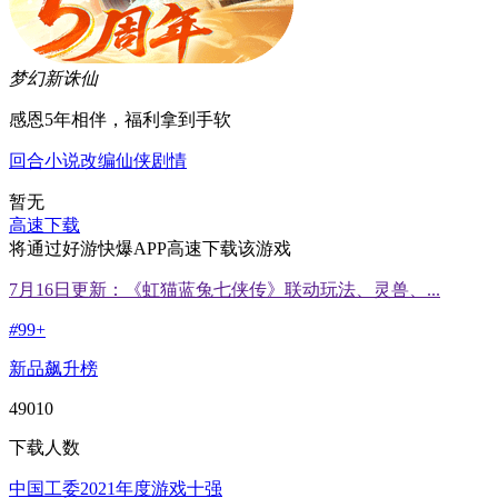
梦幻新诛仙
感恩5年相伴，福利拿到手软
回合
小说改编
仙侠
剧情
暂无
高速下载
将通过好游快爆APP高速下载该游戏
7月16日更新：《虹猫蓝兔七侠传》联动玩法、灵兽、...
#
99+
新品飙升榜
49010
下载人数
中国工委2021年度游戏十强