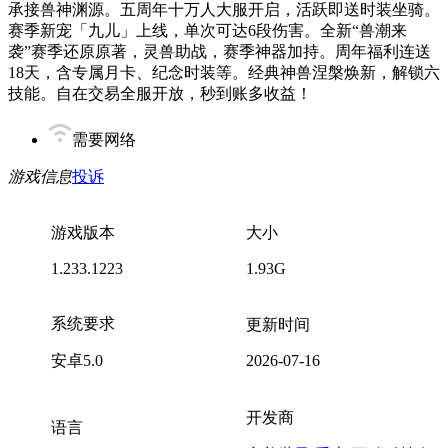
承接兽神渊源。五周年十万人大服开启，活跃即送时装坐骑。
赛季新宠「九儿」上线，单次可达6段伤害。全新“兽潮来
袭”赛季还原原著，灵兽助战，赛季神器加持。周年福利连送
18天，含专属月卡、纪念时装等。经典神兽涅槃焕新，解锁六
技能。自在交易全服开放，秒到账多收益！
需要网络
游戏信息
投诉
游戏版本
大小
1.233.1223
1.93G
系统要求
更新时间
安卓5.0
2026-07-16
开发商
语言