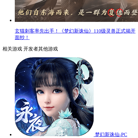
玄猫刺客率先出手！《梦幻新诛仙》110级灵兽正式揭开
面纱！
相关游戏
开发者其他游戏
梦幻新诛仙-PC