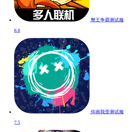
蟹王争霸
测试服
8.8
你画我歪
测试服
7.5