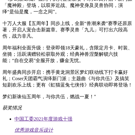
「魔神殿」登场，以双斧近战、魔神变身及灵兽协同，演
绎“是仙是魔，一念之间”。
十万人大服【五周年】同步上线，全新“兽潮来袭”赛季还原原
著，开启人宠合击新篇章。赛季灵兽「九儿」可打出六段高
伤，战力非凡。
周年福利全面升级：登录即领18天豪礼，含限定月卡、时装、
坐骑；活跃满赠轻松获取外观；经典神兽涅槃解锁六技
能；“自在交易”全服开放，赚金无忧。
周年盛典同步开启：携手黄龙洞景区梦幻联动线下打卡赢好
礼；Coser天团霸气演绎新门派；主题曲《与你共伍》及搞笑
短剧欢乐上线；更有《虹猫蓝兔七侠传》经典联动即将登场！
梦幻新诛仙五周年，与你共伍，燃战一夏！"
获奖情况
中国工委2021年度游戏十强
优秀游戏音乐设计