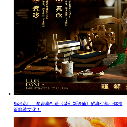
狮出名门！黎家狮打造《梦幻新诛仙》醒狮少年带你走
近非遗文化！