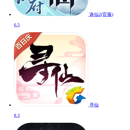
诛仙2(官服)
6.5
寻仙
8.3