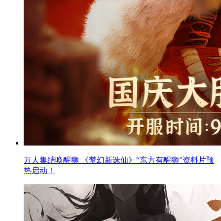
万人集结唤醒狮 《梦幻新诛仙》“东方有醒狮”资料片预
热启动！