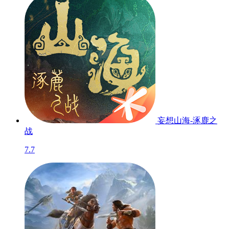
妄想山海-涿鹿之
战
7.7