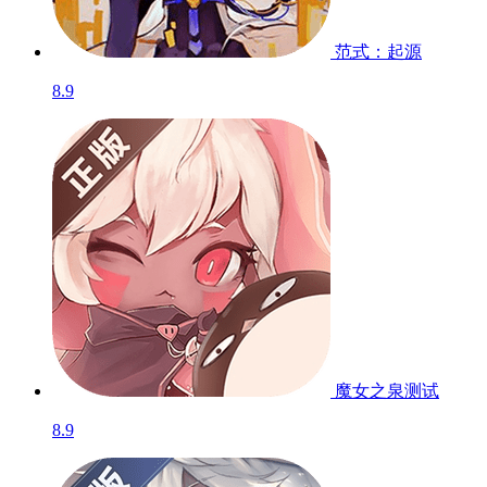
范式：起源
8.9
魔女之泉
测试
8.9