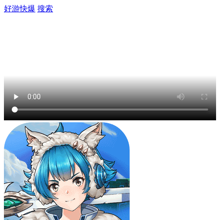
好游快爆
搜索