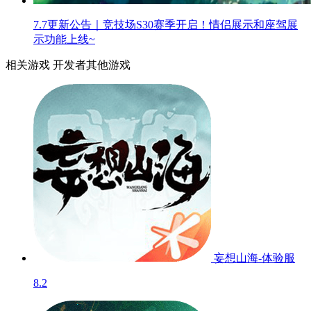
7.7更新公告｜竞技场S30赛季开启！情侣展示和座驾展
示功能上线~
相关游戏
开发者其他游戏
妄想山海-体验服
8.2