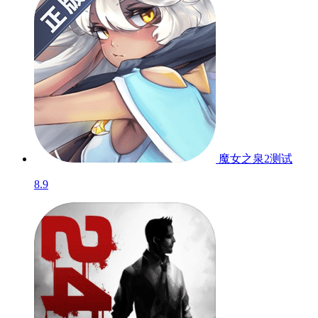
魔女之泉2
测试
8.9