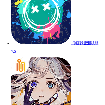
你画我歪
测试服
7.5