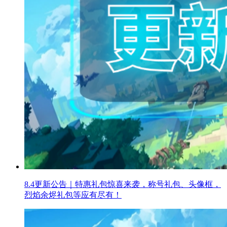
8.4更新公告｜特惠礼包惊喜来袭，称号礼包、头像框，
烈焰余烬礼包等应有尽有！