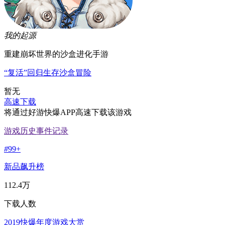
我的起源
重建崩坏世界的沙盒进化手游
“复活”回归
生存
沙盒
冒险
暂无
高速下载
将通过好游快爆APP高速下载该游戏
游戏历史事件记录
#
99+
新品飙升榜
112.4万
下载人数
2019快爆年度游戏大赏