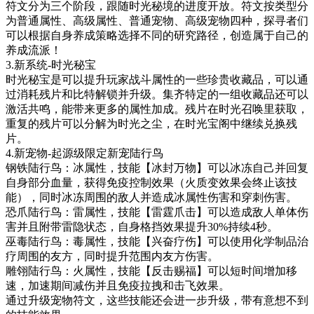
符文分为三个阶段，跟随时光秘境的进度开放。符文按类型分
为普通属性、高级属性、普通宠物、高级宠物四种，探寻者们
可以根据自身养成策略选择不同的研究路径，创造属于自己的
养成流派！
3.新系统-时光秘宝
时光秘宝是可以提升玩家战斗属性的一些珍贵收藏品，可以通
过消耗残片和比特解锁并升级。集齐特定的一组收藏品还可以
激活共鸣，能带来更多的属性加成。残片在时光召唤里获取，
重复的残片可以分解为时光之尘，在时光宝阁中继续兑换残
片。
4.新宠物-起源级限定新宠陆行鸟
钢铁陆行鸟：冰属性，技能【冰封万物】可以冰冻自己并回复
自身部分血量，获得免疫控制效果（火质变效果会终止该技
能），同时冰冻周围的敌人并造成冰属性伤害和穿刺伤害。
恐爪陆行鸟：雷属性，技能【雷霆爪击】可以造成敌人单体伤
害并且附带雷隐状态，自身格挡效果提升30%持续4秒。
巫毒陆行鸟：毒属性，技能【兴奋疗伤】可以使用化学制品治
疗周围的友方，同时提升范围内友方伤害。
雕翎陆行鸟：火属性，技能【反击赐福】可以短时间增加移
速，加速期间减伤并且免疫拉拽和击飞效果。
通过升级宠物符文，这些技能还会进一步升级，带有意想不到