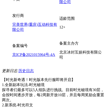
限公司
发行商
适龄范围
完美世界(重庆)互动科技有
12+
限公司
备案主办方
备案编号
北京冰封互娱科技有限公
京ICP备2021015964号-4A
司
更新日志
历史日志
【时光新奇遇！时光版本先行服即将开启】
1.全新副本玩法-时光秘境
探寻者们最多可以5人组队进行挑战。目前时光秘境有30层，
会按时间逐步开放，每2周新开放10层，并且每周奖励会重置
两次。
2.新系统-时光符文